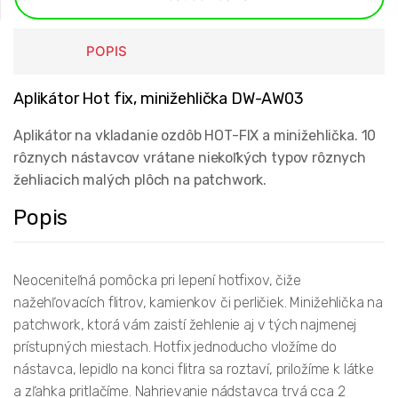
POPIS
Aplikátor Hot fix, minižehlička DW-AW03
Aplikátor na vkladanie ozdôb HOT-FIX a minižehlička. 10
rôznych nástavcov vrátane niekoľkých typov rôznych
žehliacich malých plôch na patchwork.
Popis
Neoceniteľná pomôcka pri lepení hotfixov, čiže
nažehľovacích flitrov, kamienkov či perličiek. Minižehlička na
patchwork, ktorá vám zaistí žehlenie aj v tých najmenej
prístupných miestach. Hotfix jednoducho vložíme do
nástavca, lepidlo na konci flitra sa roztaví, priložíme k látke
a zľahka pritlačíme. Nahrievanie nádstavca trvá cca 2