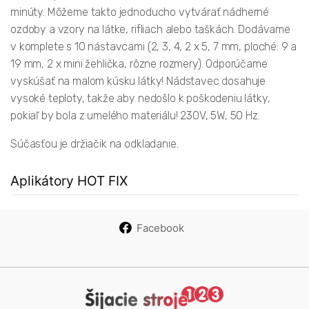
minúty. Môžeme takto jednoducho vytvárať nádherné
ozdoby a vzory na látke, rifliach alebo taškách. Dodávame
v komplete s 10 nástavcami (2, 3, 4, 2 x 5, 7 mm, ploché: 9 a
19 mm, 2 x mini žehlička, rôzne rozmery). Odporúčame
vyskúšať na malom kúsku látky! Nádstavec dosahuje
vysoké teploty, takže aby nedošlo k poškodeniu látky,
pokiaľ by bola z umelého materiálu! 230V, 5W, 50 Hz.
Súčasťou je držiačik na odkladanie.
Aplikátory HOT FIX
Facebook