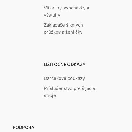
Vlizelíny, vypchávky a
výstuhy
Zakladače šikmých
prúžkov a žehličky
UŽITOČNÉ ODKAZY
Darčekové poukazy
Príslušenstvo pre šijacie
stroje
PODPORA