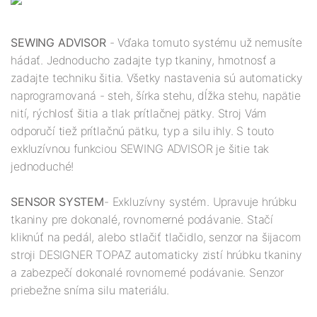
SEWING ADVISOR
- Vďaka tomuto systému už nemusíte
hádať. Jednoducho zadajte typ tkaniny, hmotnosť a
zadajte techniku šitia. Všetky nastavenia sú automaticky
naprogramovaná - steh, šírka stehu, dĺžka stehu, napätie
nití, rýchlosť šitia a tlak prítlačnej pätky. Stroj Vám
odporučí tiež prítlačnú pätku, typ a silu ihly. S touto
exkluzívnou funkciou SEWING ADVISOR je šitie tak
jednoduché!
SENSOR SYSTEM
- Exkluzívny systém. Upravuje hrúbku
tkaniny pre dokonalé, rovnomerné podávanie. Stačí
kliknúť na pedál, alebo stlačiť tlačidlo, senzor na šijacom
stroji DESIGNER TOPAZ automaticky zistí hrúbku tkaniny
a zabezpečí dokonalé rovnomerné podávanie. Senzor
priebežne sníma silu materiálu.