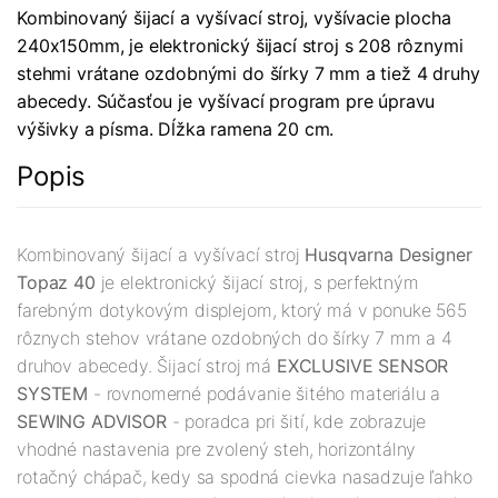
Kombinovaný šijací a vyšívací stroj, vyšívacie plocha
240x150mm, je elektronický šijací stroj s 208 rôznymi
stehmi vrátane ozdobnými do šírky 7 mm a tiež 4 druhy
abecedy. Súčasťou je vyšívací program pre úpravu
výšivky a písma. Dĺžka ramena 20 cm.
Popis
Kombinovaný šijací a vyšívací stroj
Husqvarna Designer
Topaz 40
je elektronický šijací stroj, s perfektným
farebným dotykovým displejom, ktorý má v ponuke 565
rôznych stehov vrátane ozdobných do šírky 7 mm a 4
druhov abecedy. Šijací stroj má
EXCLUSIVE SENSOR
SYSTEM
- rovnomerné podávanie šitého materiálu a
SEWING ADVISOR
- poradca pri šití, kde zobrazuje
vhodné nastavenia pre zvolený steh, horizontálny
rotačný chápač, kedy sa spodná cievka nasadzuje ľahko