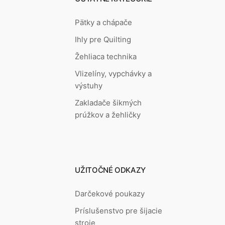
Pätky a chápače
Ihly pre Quilting
Žehliaca technika
Vlizelíny, vypchávky a
výstuhy
Zakladače šikmých
prúžkov a žehličky
UŽITOČNÉ ODKAZY
Darčekové poukazy
Príslušenstvo pre šijacie
stroje