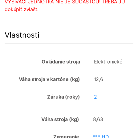
VYŠÍVACÍ JEDNOTKA NIE JE SÚČASŤOU! TREBA JU
dokúpiť zvlášť.
Vlastnosti
Ovládanie stroja
Elektronické
Váha stroja v kartóne (kg)
12,6
Záruka (roky)
2
Váha stroja (kg)
8,63
Zameranie
*** HD