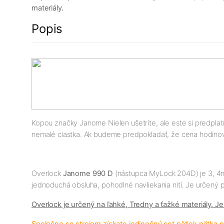
materiály.
Popis
Kopou značky Janome Nielen ušetríte, ale este si predplatít
nemalé ciastka. Ak budeme predpokladať, že cena hodinové
Overlock
Janome 990 D
(nástupca MyLock 204D) je 3, 4nit
jednoduchá obsluha, pohodlné navliekania nití. Je určený
Overlock je určený na ľahké, Tredny a ťažké materiály. Je