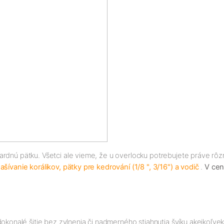
ardnú pätku. Všetci ale vieme, že u overlocku potrebujete práve rô
ašívanie korálikov, pätky pre kedrování (1/8 ", 3/16") a vodič
.
V ce
alé šitie bez zvlnenia či nadmerného stiahnutia švíku akejkoľvek 