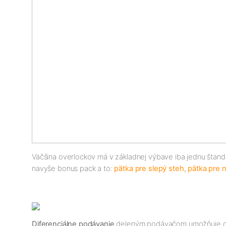
Väčšina overlockov má v základnej výbave iba jednu štand
navyše bonus pack a to:
pätka pre slepý steh, pätka pre n
Diferenciálne podávanie
deleným podávačom umožňuje dokon