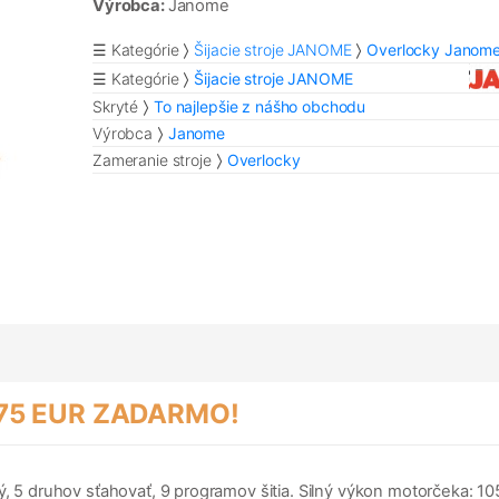
Výrobca:
Janome
☰ Kategórie
Šijacie stroje JANOME
Overlocky Janom
☰ Kategórie
Šijacie stroje JANOME
Skryté
To najlepšie z nášho obchodu
Výrobca
Janome
Zameranie stroje
Overlocky
 75 EUR ZADARMO!
ý, 5 druhov sťahovať, 9 programov šitia. Silný výkon motorčeka: 10