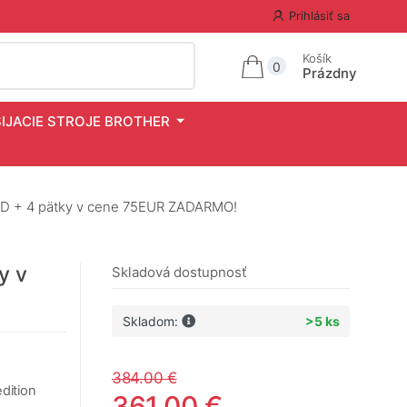
Prihlásiť sa
Košík
0
Prázdny
ŠIJACIE STROJE BROTHER
D + 4 pätky v cene 75EUR ZADARMO!
y v
Skladová dostupnosť
Skladom:
>5 ks
384.00 €
dition
361.00 €