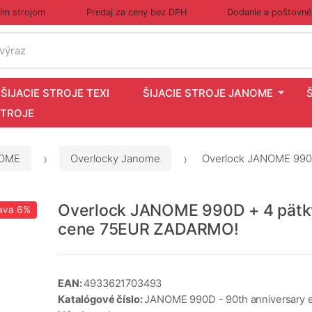
cím strojom
Predaj za ceny bez DPH
Dodanie a poštovné
 výraz
ŠIJACIE STROJE TEXI
ŠIJACIE STROJE JANOME
STROJE
ANOME
Overlocky Janome
Overlock JANOME 990
Overlock JANOME 990D + 4 pätk
ava
6%
cene 75EUR ZADARMO!
EAN:
4933621703493
Katalógové číslo:
JANOME 990D - 90th anniversary e