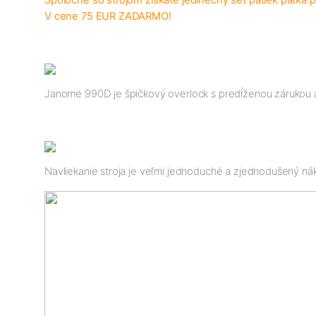
Spoločne so strojom získate jedinečný set pätiek pätka pre
V cene 75 EUR ZADARMO!
Janome 990D je špičkový overlock s predĺženou zárukou až 
Navliekanie stroja je veľmi jednoduché a zjednodušený nák