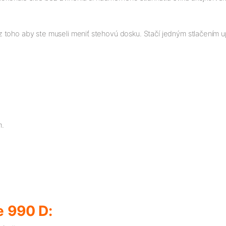
 toho aby ste museli meniť stehovú dosku. Stačí jedným stlačením up
m.
e 990 D: