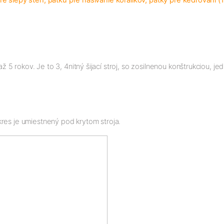
 slepý steh, pätku pre našívanie korálikov, pätky pre kedrování (1/
5 rokov. Je to 3, 4nitný šijací stroj, so zosilnenou konštrukciou, 
res je umiestnený pod krytom stroja.