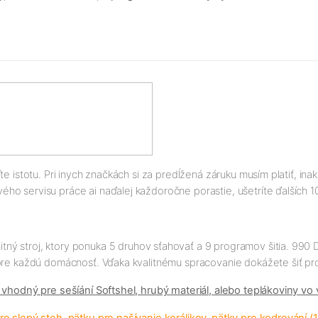
e istotu. Pri inych značkách si za predĺžená záruku musím platiť, in
ho servisu práce ai naďalej každoročne porastie, ušetríte ďalších 
ný stroj, ktory ponuka 5 druhov sťahovať a 9 programov šitia. 990 D
 pre každú domácnosť. Vďaka kvalitnému spracovanie dokážete šiť pro
 vhodný pre sešíání Softshel, hrubý materiál, alebo teplákoviny vo 