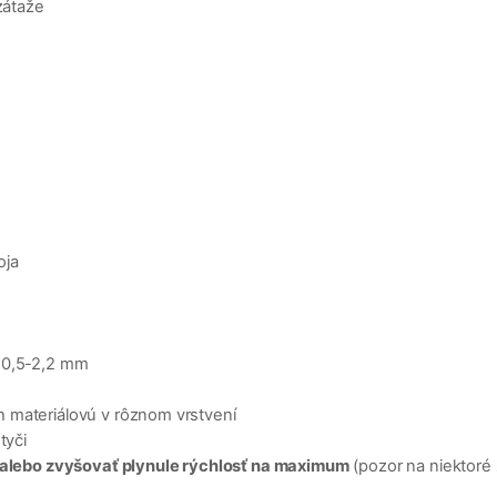
zátaže
oja
í 0,5-2,2 mm
ych materiálovú v rôznom vrstvení
tyči
 alebo zvyšovať plynule rýchlosť na maximum
(pozor na niektoré 