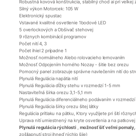
Robustná kovová konštrukcia, stabilný chod ai pri velkej 
Silný výkon Motorcek: 105 W
Elektronický spustac
Vstavané kvalitné osvetlenie 1bodové LED
5 overlockových a Obšivač stehovej
9 rôznych kombinácií programov
Počet nití 4, 3
Počet ihiel 2 prípadne 1
Možnosť normálneho Alebo rolovacieho lemovaním
Možnosť Odpojením horného Nozay - šitie bez orezu
Pomocný panel zobrazuje správne navlečením nití do str
Plynulá Regulácia napätia nití
Plynulá Regulácia dĺžky stehu v rozmedzí 1-5 mm
Nastaviteľná šírka orezu 3,1-5,1 mm
Plynulá Regulácia diferenciálneho podávaním v rozmedz
Plynulá Regulácia šírky orezu šitej látky
Regulácia prítlaku na pätku, Ktory využijete pri šití rôzn
Uprava nití umiestnený na kryte osvetlenia a na patkovej 
Plynulá regulácia rýchlosti
,
možnosť šiť veľmi pomaly,
zošliapnutí stroj ihneď rýchlo šije)