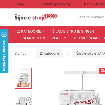
Kontakt
Obchodné podmienky
Návody k šija
Vyhľadať
Zadajte hľadaný
☰ KATEGÓRIE
ŠIJACIE STROJE SINGER
ŠIJACIE STROJE PFAFF
DETSKÉ ŠIJACIE 
Domov
☰ Kategórie
Šijacie stroje J
Zľ