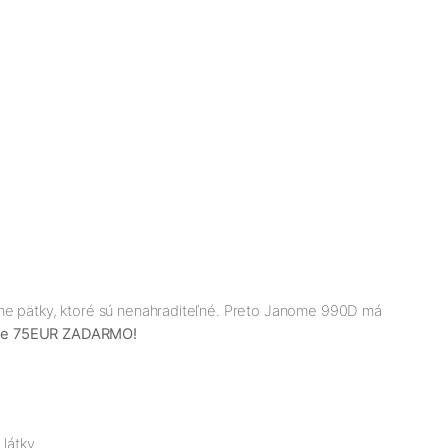
zne pätky, ktoré sú nenahraditeľné. Preto Janome 990D má
ne 75EUR ZADARMO!
látky.