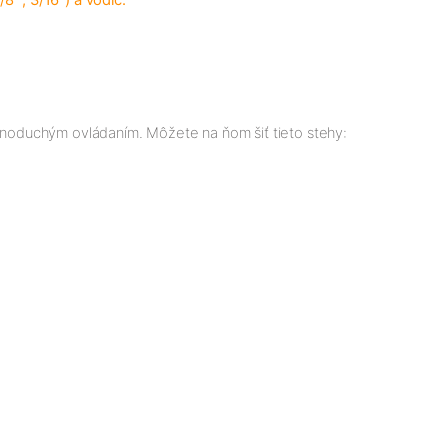
8 ", 3/16") a vodič.
jednoduchým ovládaním. Môžete na ňom šiť tieto stehy: