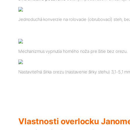
Jednoduchá konverzie na rolovacie (obrubovací) steh, bez
Mechanizmus vypnutia horného noža pre šitie bez orezu.
Nastaviteľná šírka orezu (nastavenie šírky stehu) 3,1-5,1 m
Vlastnosti overlocku Janom