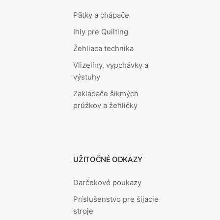
Pätky a chápače
Ihly pre Quilting
Žehliaca technika
Vlizelíny, vypchávky a
výstuhy
Zakladače šikmých
prúžkov a žehličky
UŽITOČNÉ ODKAZY
Darčekové poukazy
Príslušenstvo pre šijacie
stroje