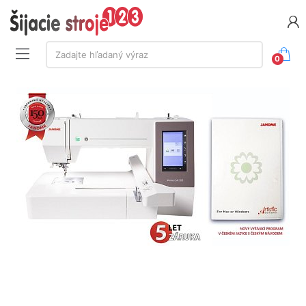
Vyhľadávanie:
Zadajte hľadaný výraz
0