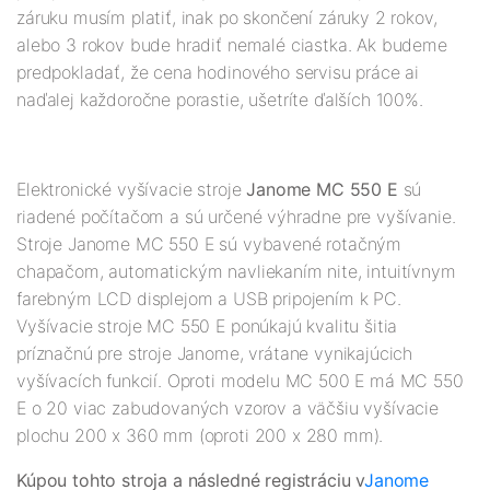
záruku musím platiť, inak po skončení záruky 2 rokov,
alebo 3 rokov bude hradiť nemalé ciastka. Ak budeme
predpokladať, že cena hodinového servisu práce ai
naďalej každoročne porastie, ušetríte ďalších 100%.
Elektronické vyšívacie stroje
Janome MC 550 E
sú
riadené počítačom a sú určené výhradne pre vyšívanie.
Stroje Janome MC 550 E sú vybavené rotačným
chapačom, automatickým navliekaním nite, intuitívnym
farebným LCD displejom a USB pripojením k PC.
Vyšívacie stroje MC 550 E ponúkajú kvalitu šitia
príznačnú pre stroje Janome, vrátane vynikajúcich
vyšívacích funkcií. Oproti modelu MC 500 E má MC 550
E o 20 viac zabudovaných vzorov a väčšiu vyšívacie
plochu 200 x 360 mm (oproti 200 x 280 mm).
Kúpou tohto stroja a následné registráciu v
Janome