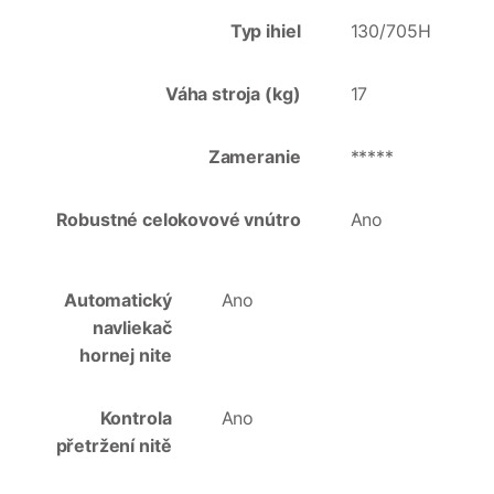
Typ ihiel
130/705H
Váha stroja (kg)
17
Zameranie
*****
Robustné celokovové vnútro
Ano
Automatický
Ano
navliekač
hornej nite
Kontrola
Ano
přetržení nitě