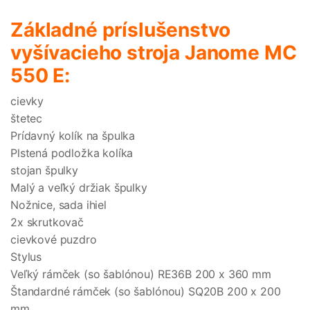
Základné príslušenstvo
vyšívacieho stroja Janome MC
550 E:
cievky
štetec
Prídavný kolík na špulka
Plstená podložka kolíka
stojan špulky
Malý a veľký držiak špulky
Nožnice, sada ihiel
2x skrutkovač
cievkové puzdro
Stylus
Veľký rámček (so šablónou) RE36B 200 x 360 mm
Štandardné rámček (so šablónou) SQ20B 200 x 200
mm