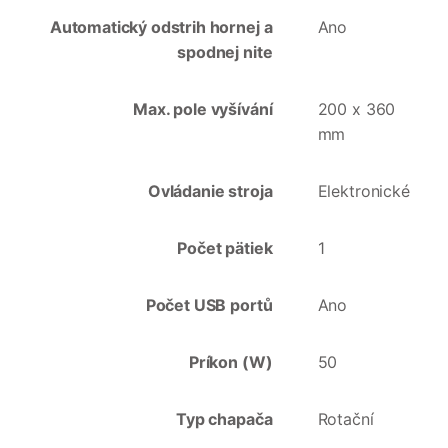
Automatický odstrih hornej a
Ano
spodnej nite
Max. pole vyšívání
200 x 360
mm
Ovládanie stroja
Elektronické
Počet pätiek
1
Počet USB portů
Ano
Príkon (W)
50
Typ chapača
Rotační