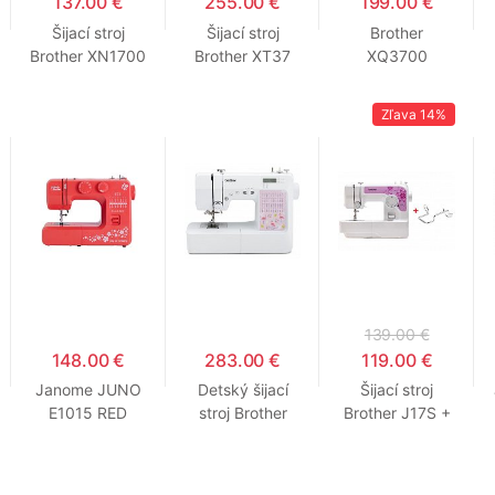
137.00 €
255.00 €
199.00 €
Šijací stroj
Šijací stroj
Brother
Brother XN1700
Brother XT37
XQ3700
Nähmaschine
Zľava
14%
139.00 €
148.00 €
283.00 €
119.00 €
Janome JUNO
Detský šijací
Šijací stroj
E1015 RED
stroj Brother
Brother J17S +
KD40S
Chránič prstov
ZADARMO (náh
rada za Brother