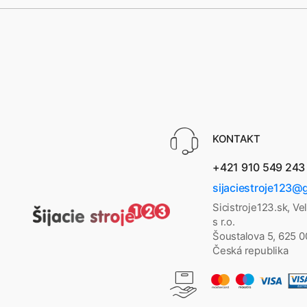
KONTAKT
+421 910 549 243
sijaciestroje123@
Sicistroje123.sk, Ve
s r.o.
Šoustalova 5, 625 
Česká republika