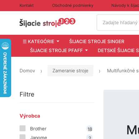
Kontakt
Obchodné podmienky
Návody k šija
Vyhľadať
Zadajte hľadaný
☰ KATEGÓRIE
ŠIJACIE STROJE SINGER
ŠIJACIE STROJE PFAFF
DETSKÉ ŠIJACIE 
Domov
Zameranie stroje
Multifunkčné s
Filtre
Výrobca
Mu
Brother
18
Janome
2