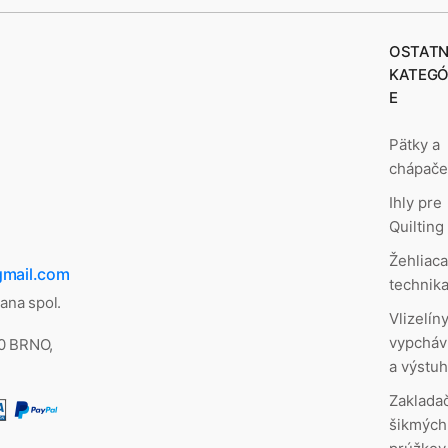
OSTATN
KATEGÓ
E
Pätky a
chápač
Ihly pre
Quilting
Žehliac
gmail.com
technik
lana spol.
Vlizelíny
vypcháv
00 BRNO,
a výstu
Zaklada
šikmých