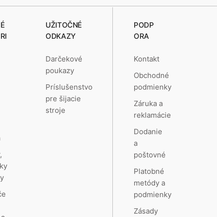
É
UŽITOČNÉ
PODP
RI
ODKAZY
ORA
Darčekové
Kontakt
poukazy
Obchodné
e
Príslušenstvo
podmienky
pre šijacie
Záruka a
stroje
reklamácie
a
Dodanie
a
a
,
poštovné
ky
Platobné
hy
metódy a
če
podmienky
Zásady