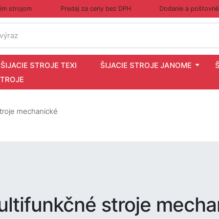
cím strojom
Predaj za ceny bez DPH
Dodanie a poštovné
 výraz
ŠIJACIE STROJE TEXI
ŠIJACIE STROJE JANOME
STROJE
troje mechanické
ltifunkčné stroje mecha