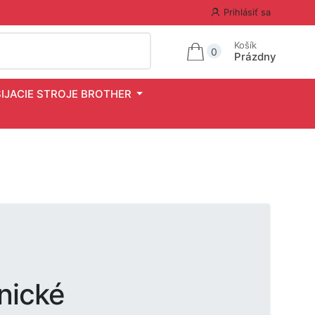
Prihlásiť sa
Košík
0
Prázdny
ŠIJACIE STROJE BROTHER
nické