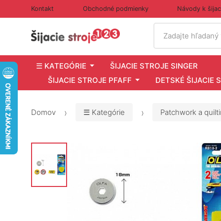
Kontakt
Obchodné podmienky
Návody k šija
Vyhľadať
Zadajte hľadaný
☰ KATEGÓRIE
ŠIJACIE STROJE SINGER
ŠIJACIE STROJE PFAFF
DETSKÉ ŠIJACIE 
Domov
☰ Kategórie
Patchwork a quilt