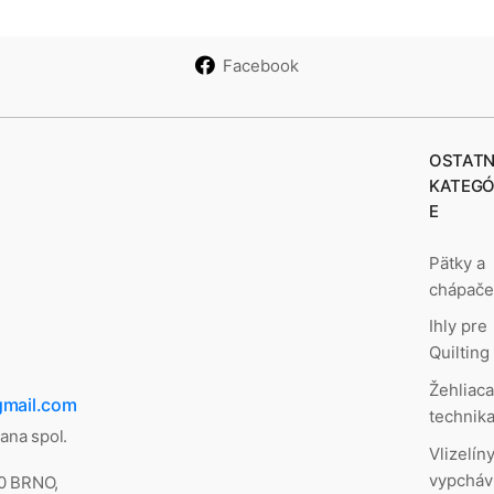
Facebook
OSTATN
KATEGÓ
E
Pätky a
chápač
Ihly pre
Quilting
Žehliac
gmail.com
technik
lana spol.
Vlizelíny
vypcháv
00 BRNO,