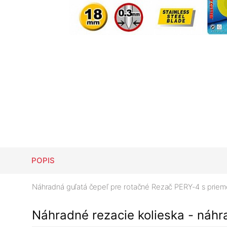
POPIS
Náhradná guľatá čepeľ pre rotačné Rezač PERY-4 s prieme
Náhradné rezacie kolieska - náhr