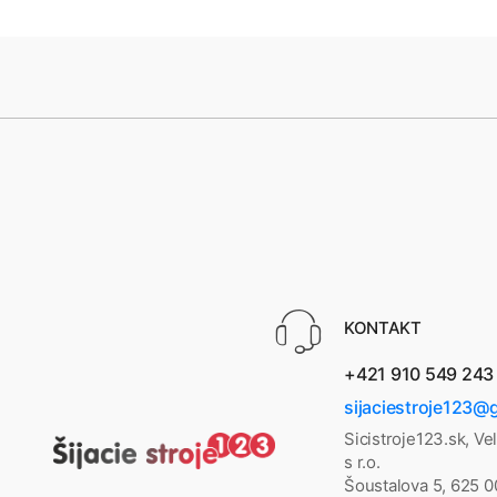
KONTAKT
+421 910 549 243
sijaciestroje123@
Sicistroje123.sk, Ve
s r.o.
Šoustalova 5, 625 