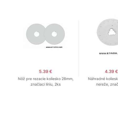
5.39 €
4.39 €
epeľ
Nôž pre rezacie koliesko 28mm,
Náhradné kolies
mm
značiaci líniu, 2ks
nereže, značí