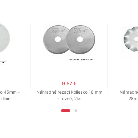
9.57 €
ko 45mm -
Náhradné rezací koliesko 18 mm
Náhradné
 línie
- rovné, 2ks
28mm