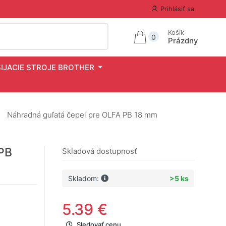
Prihlásiť sa
Košík
0
Prázdny
ŠIJACIE STROJE BROTHER
Náhradná guľatá čepeľ pre OLFA PB 18 mm
PB
Skladová dostupnosť
Skladom:
>5 ks
5.39 €
Sledovať cenu