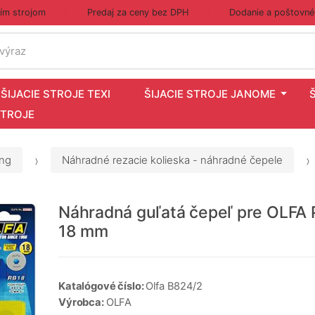
cím strojom
Predaj za ceny bez DPH
Dodanie a poštovné
 výraz
ŠIJACIE STROJE TEXI
ŠIJACIE STROJE JANOME
STROJE
ing
Náhradné rezacie kolieska - náhradné čepele
Náhradná guľatá čepeľ pre OLFA 
18 mm
Katalógové číslo:
Olfa B824/2
Výrobca:
OLFA