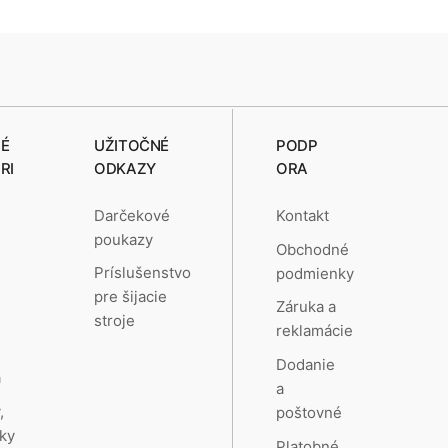
É
UŽITOČNÉ
PODP
RI
ODKAZY
ORA
Darčekové
Kontakt
poukazy
Obchodné
e
Príslušenstvo
podmienky
pre šijacie
Záruka a
stroje
reklamácie
a
Dodanie
a
a
,
poštovné
ky
Platobné