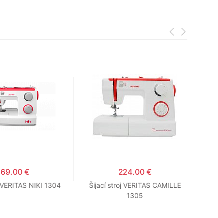
169.00 €
224.00 €
oj VERITAS NIKI 1304
Šijací stroj VERITAS CAMILLE
Šij
1305