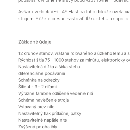
podávať rovnomerne a švy budú vždy rovné. Podávač mo
Avšak overlock VERITAS Elastica toho dokáže oveľa viac
strojom. Môžete presne nastaviť dĺžku stehu a napätia ni
Základné údaje:
12 druhov stehov, vrátane rolovaného a úzkeho lemu a st
Rýchlosť šitia 75 - 1000 stehov za minútu, elektronicky 
Nastaviteľná dĺžka a šírka stehu
diferenciálne podávanie
Schránka na odrezky
Šitie 4 - 3 - 2 niťami
Výrazne farebne odlíšené vedenie nití
Schéma navlečenie stroja
Vstavaný orez nite
Nastaviteľný tlak prítlačnej pätky
Nastaviteľné napätie nite
Zvýšená poloha ihly