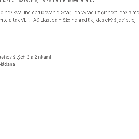
žno nastaviť aj na zámerné riasenie látky.
 než kvalitné obrubovanie. Stačí len vyradiť z činnosti nôž a m
te a tak VERITAS Elastica môže nahradiť aj klasický šijací stroj.
ehov šitých 3 a 2 niťami
ovládaná