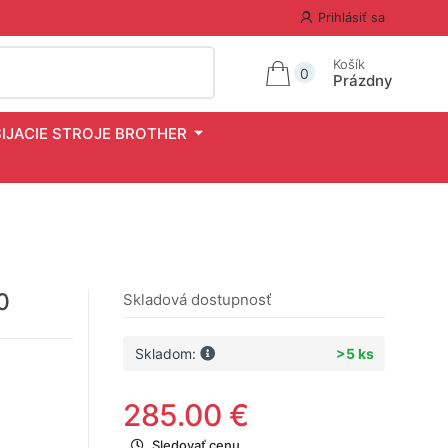
Prihlásiť sa
Košík
0
Prázdny
ŠIJACIE STROJE BROTHER
0
Skladová dostupnosť
Skladom:
>5 ks
285.00 €
Sledovať cenu