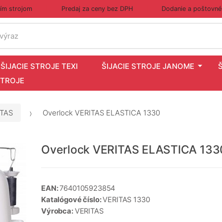
cím strojom
Predaj za ceny bez DPH
Dodanie a poštovné
 výraz
ŠIJACIE STROJE TEXI
ŠIJACIE STROJE JANOME
STROJE
ITAS
Overlock VERITAS ELASTICA 1330
Overlock VERITAS ELASTICA 133
EAN:
7640105923854
Katalógové číslo:
VERITAS 1330
Výrobca:
VERITAS