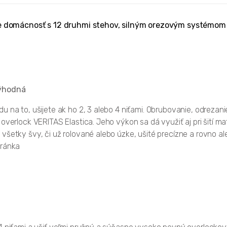
k pre domácnosť s 12 druhmi stehov, silným orezovým systém
výhodná
 na to, ušijete ak ho 2, 3 alebo 4 niťami. Obrubovanie, odrezanie
verlock VERITAS Elastica. Jeho výkon sa dá využiť aj pri šití mat
všetky švy, či už rolované alebo úzke, ušité precízne a rovno al
hránka