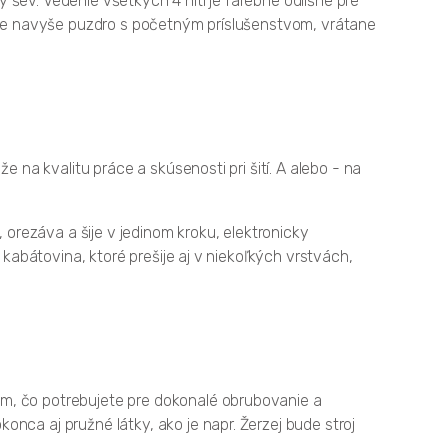
šev. Vedenie všetkých 4 nití je farebne odlišné pre
a je navyše puzdro s početným príslušenstvom, vrátane
 na kvalitu práce a skúsenosti pri šití. A alebo - na
 orezáva a šije v jedinom kroku, elektronicky
 kabátovina, ktoré prešije aj v niekoľkých vrstvách,
ým, čo potrebujete pre dokonalé obrubovanie a
nca aj pružné látky, ako je napr. Žerzej bude stroj