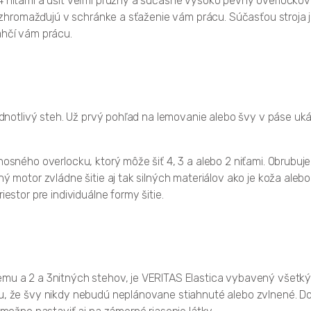
4 niťami a ušiť veľmi pružný a súčasne vysoko pevný overlockový 
 sa zhromažďujú v schránke a sťaženie vám prácu. Súčasťou stroj
ahčí vám prácu.
ednotlivý steh. Už prvý pohľad na lemovanie alebo švy v páse ukáže
nosného overlocku, ktorý môže šiť 4, 3 a alebo 2 niťami. Obrubuje,
ý motor zvládne šitie aj tak silných materiálov ako je koža alebo
estor pre individuálne formy šitie.
emu a 2 a 3nitných stehov, je VERITAS Elastica vybavený všetk
u, že švy nikdy nebudú neplánovane stiahnuté alebo zvlnené. Doko