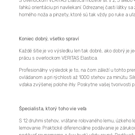
S overlockom VERITAS Elastica môžete šiť s 2, 3 alebo 
ľahkú orientáciu pri navliekaní. Odrezanej časti látky
horného noža a pinzety, ktoré sú tak vždy po ruke a uľ
Koniec dobrý, všetko spraví
Každé šitie je vo výsledku len tak dobré, ako dobrý je j
prácu s overlockom VERITAS Elastica.
Profesionálny výsledok je to, na čom záleží u tohto pre
ovládanom a pri rýchlosti až 1000 stehov za minútu. Siln
vďaka zvýšenej polohe ihly. Poskytne vašej tvorivosti pri
Špecialista, ktorý toho vie veľa
S 12 druhmi stehov, vrátane rolovaného lemu, úzkeho l
lemovanie. Praktické diferenciálne podávanie je záruko