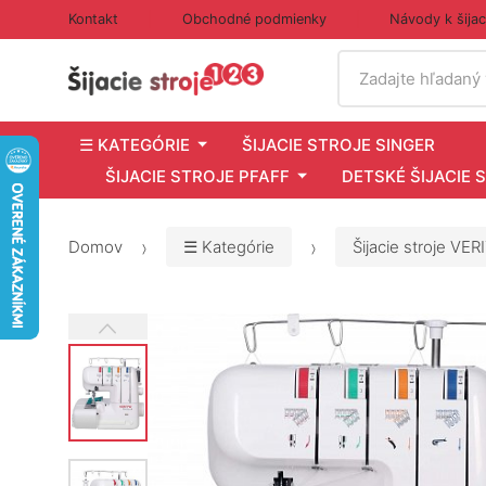
Kontakt
Obchodné podmienky
Návody k šija
Vyhľadať
Zadajte hľadaný
☰ KATEGÓRIE
ŠIJACIE STROJE SINGER
ŠIJACIE STROJE PFAFF
DETSKÉ ŠIJACIE 
Domov
☰ Kategórie
Šijacie stroje VER