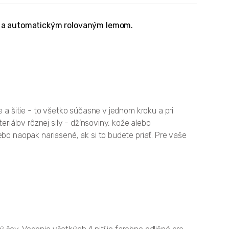
om a automatickým rolovaným lemom.
 a šitie - to všetko súčasne v jednom kroku a pri
eriálov rôznej sily - džínsoviny, kože alebo
ebo naopak nariasené, ak si to budete priať. Pre vaše