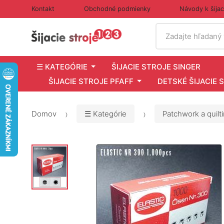
Kontakt
Obchodné podmienky
Návody k šija
Vyhľadať
Zadajte hľadaný
☰ KATEGÓRIE
ŠIJACIE STROJE SINGER
ŠIJACIE STROJE PFAFF
DETSKÉ ŠIJACIE 
Domov
☰ Kategórie
Patchwork a quilt