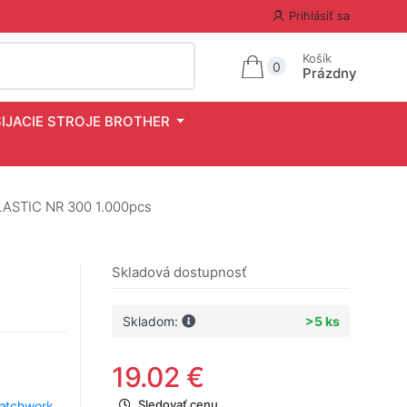
Prihlásiť sa
Košík
0
Prázdny
ŠIJACIE STROJE BROTHER
LASTIC NR 300 1.000pcs
Skladová dostupnosť
Skladom:
>5 ks
19.02 €
Sledovať cenu
patchwork