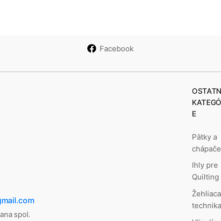
Facebook
OSTATN
KATEGÓ
E
Pätky a
chápač
Ihly pre
Quilting
Žehliac
gmail.com
technik
lana spol.