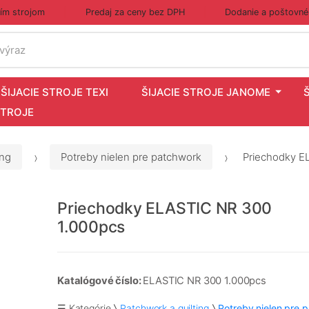
cím strojom
Predaj za ceny bez DPH
Dodanie a poštovné
 výraz
ŠIJACIE STROJE TEXI
ŠIJACIE STROJE JANOME
STROJE
ing
Potreby nielen pre patchwork
Priechodky E
Priechodky ELASTIC NR 300
1.000pcs
Katalógové číslo:
ELASTIC NR 300 1.000pcs
☰ Kategórie
Patchwork a quilting
Potreby nielen pre 