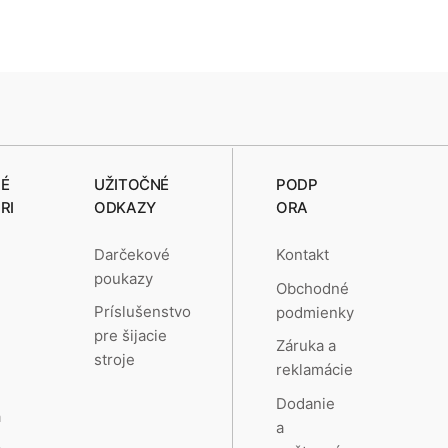
É
UŽITOČNÉ
PODP
RI
ODKAZY
ORA
Darčekové
Kontakt
poukazy
Obchodné
e
Príslušenstvo
podmienky
pre šijacie
Záruka a
stroje
reklamácie
a
Dodanie
a
a