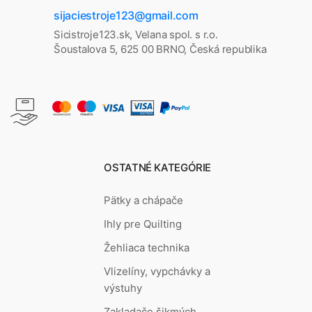
sijaciestroje123@gmail.com
Sicistroje123.sk, Velana spol. s r.o.
Šoustalova 5, 625 00 BRNO, Česká republika
OSTATNÉ KATEGÓRIE
Pätky a chápače
Ihly pre Quilting
Žehliaca technika
Vlizelíny, vypchávky a
výstuhy
Zakladače šikmých