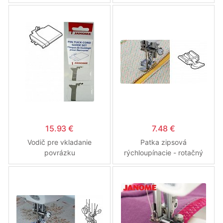
605, 7700
15.93 €
7.48 €
Vodič pre vkladanie
Patka zipsová
povrázku
rýchloupínacie - rotačný
chápač