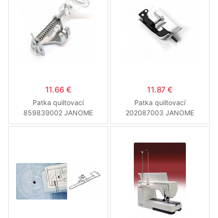
11.66 €
11.87 €
Patka quiltovací
Patka quiltovací
859839002 JANOME
202087003 JANOME