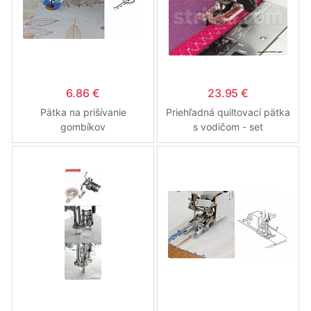
6.86 €
23.95 €
Pätka na prišívanie
Priehľadná quiltovací pätka
gombíkov
s vodičom - set