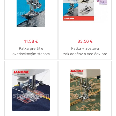
11.58 €
83.56 €
Patka pre šitie
Patka + zostava
overlockovým stehom
zakladačov a vodičov pre
všívanie ...