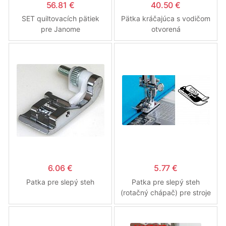
56.81 €
40.50 €
SET quiltovacích pätiek
Pätka kráčajúca s vodičom
pre Janome
otvorená
6.06 €
5.77 €
Patka pre slepý steh
Patka pre slepý steh
(rotačný chápač) pre stroje
MC