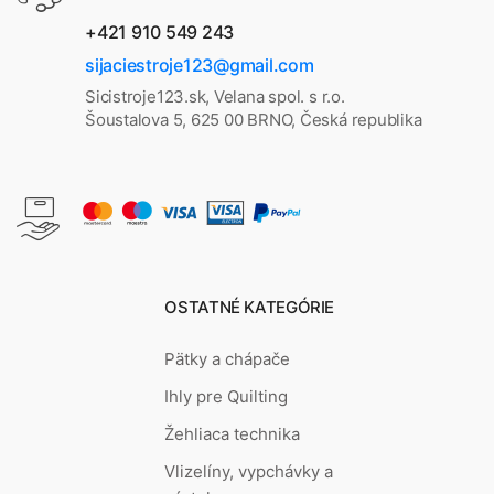
+421 910 549 243
sijaciestroje123@gmail.com
Sicistroje123.sk, Velana spol. s r.o.
Šoustalova 5, 625 00 BRNO, Česká republika
OSTATNÉ KATEGÓRIE
Pätky a chápače
Ihly pre Quilting
Žehliaca technika
Vlizelíny, vypchávky a