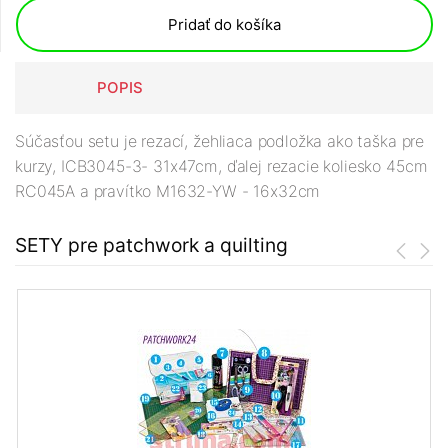
Pridať do košíka
POPIS
Súčasťou setu je rezací, žehliaca podložka ako taška pre
kurzy,
ICB3045-3- 31x47cm, ďalej rezacie koliesko 45cm
RC045A a pravítko M1632-YW - 16x32cm
SETY pre patchwork a quilting