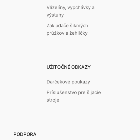
Vlizelíny, vypchávky a
výstuhy
Zakladače šikmých
prúžkov a žehličky
UŽITOČNÉ ODKAZY
Darčekové poukazy
Príslušenstvo pre šijacie
stroje
PODPORA