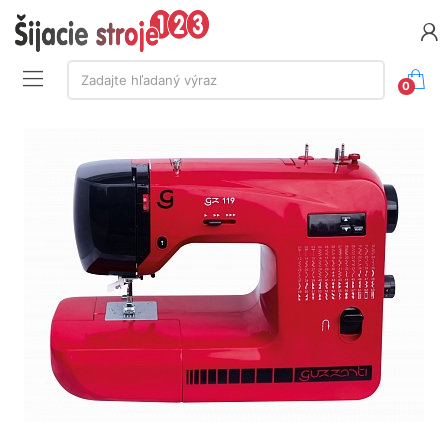
Vyhľadávanie:
Zadajte hľadaný výraz
0