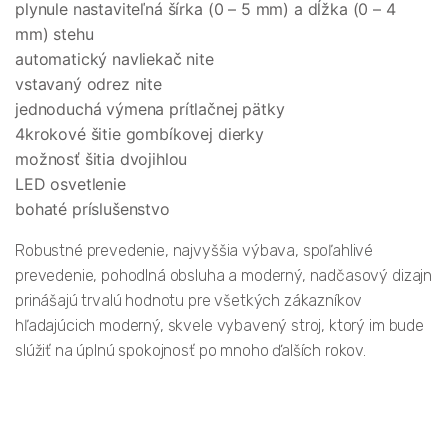
plynule nastaviteľná šírka (0 – 5 mm) a dĺžka (0 – 4
mm) stehu
automatický navliekač nite
vstavaný odrez nite
jednoduchá výmena prítlačnej pätky
4krokové šitie gombíkovej dierky
možnosť šitia dvojihlou
LED osvetlenie
bohaté príslušenstvo
Robustné prevedenie, najvyššia výbava, spoľahlivé
prevedenie, pohodlná obsluha a moderný, nadčasový dizajn
prinášajú trvalú hodnotu pre všetkých zákazníkov
hľadajúcich moderný, skvele vybavený stroj, ktorý im bude
slúžiť na úplnú spokojnosť po mnoho ďalších rokov.