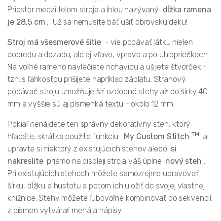
Priestor medzi telom stroja a ihlou nazývaný
dĺžka ramena
je 28,5 cm
.
Už sa nemusíte báť ušiť obrovskú deku!
Stroj má všesmerové šitie
- vie podávať látku nielen
dopredu a dozadu, ale aj vľavo, vpravo a po uhlopriečkach.
Na voľné rameno navlečiete nohavicu a ušijete štvorček -
tzn. s ľahkosťou prišijete napríklad záplatu. Stranový
podávač stroju umožňuje šiť ozdobné stehy až do šírky 40
mm a vyššie sú aj písmenká textu - okolo 12 mm.
Pokiaľ nenájdete ten správny dekoratívny steh, ktorý
TM
hľadáte, skrátka použite funkciu
My Custom Stitch
a
upravte si niektorý z existujúcich stehov alebo
si
nakreslite
priamo na displeji stroja váš úplne
nový steh
.
Pri existujúcich stehoch môžete samozrejme upravovať
šírku, dĺžku a hustotu a potom ich uložiť do svojej vlastnej
knižnice. Stehy môžete ľubovoľne kombinovať do sekvencií,
z písmen vytvárať mená a nápisy.