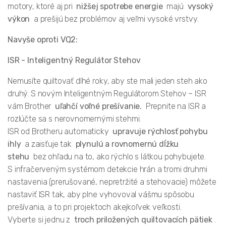
motory, ktoré aj pri
nižšej spotrebe energie
majú
vysoký
výkon
a prešijú bez problémov aj veľmi vysoké vrstvy.
Navyše oproti VQ2:
ISR - Inteligentný Regulátor Stehov
Nemusíte quiltovať dlhé roky, aby ste mali jeden steh ako
druhý. S novým Inteligentným Regulátorom Stehov – ISR
vám Brother
uľahčí voľné prešívanie.
Prepnite na ISR a
rozlúčte sa s nerovnomernými stehmi.
ISR od Brotheru automaticky
upravuje rýchlosť pohybu
ihly
a zaisťuje tak
plynulú a rovnomernú dĺžku
stehu
bez ohľadu na to, ako rýchlo s látkou pohybujete.
S infračerveným systémom detekcie hrán a tromi druhmi
nastavenia (prerušované, nepretržité a stehovacie) môžete
nastaviť ISR tak, aby plne vyhovoval vášmu spôsobu
prešívania, a to pri projektoch akejkoľvek veľkosti.
Vyberte si jednu z
troch priložených quiltovacích pätiek
.