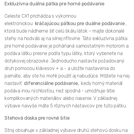
Exkluzívna duálna pätka pre horné podávanie
Celeste CX1 prichádza s výkonnou
elektronickou
kráčajúcou pätkou pre duálne podávanie
,
ktorá bude nádherne šiť celú škálu látok – majte dokonalé
stehy na hodváb aj na silnej rifľovine. Táto exkluzívna pätka
pre horné podávanie je poháňaná samostatným motorom a
podáva látku presne podľa typu látky, ktorý vyberiete na
dotykovej obrazovke. Jednoducho nastavte požadovaný
druh pomocou klávesov + a - a uložte nastavenia do
pamäte, aby ste ho mohli použiť aj nabudúce. Môžete na nej
nastaviť
diferenciálne podávanie,
kedy horný materiál
podáva inou rýchlosťou, než spodná - umožňuje šitie
komplikovaných materiálov alebo riasenie. V základnej
výbave navyše máte 5 rôznych nástavcov pre túto pätku.
Stehová doska pre rovné šitie
Stroj obsahuje v základnej výbave druhú stehovú dosku na