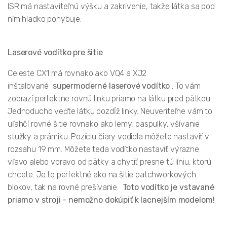
ISR má nastaviteľnú výšku a zakrivenie, takže látka sa pod
ním hladko pohybuje.
Laserové vodítko pre šitie
Celeste CX1 má rovnako ako VQ4 a XJ2
inštalované
supermoderné laserové vodítko
. To vám
zobrazí perfektne rovnú linku priamo na látku pred pätkou.
Jednoducho veďte látku pozdĺž linky. Neuveriteľne vám to
uľahčí rovné šitie rovnako ako lemy, paspulky, všívanie
stužky a prámiku. Pozíciu čiary vodidla môžete nastaviť v
rozsahu 19 mm. Môžete teda vodítko nastaviť výrazne
vľavo alebo vpravo od pätky a chytiť presne tú líniu, ktorú
chcete. Je to perfektné ako na šitie patchworkových
blokov, tak na rovné prešívanie.
Toto vodítko je vstavané
priamo v stroji - nemožno dokúpiť k lacnejším modelom!