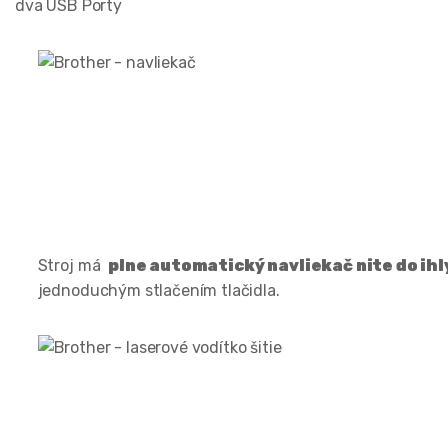
dva USB Porty
Stroj má
plne automatický navliekač nite do ihl
jednoduchým stlačením tlačidla.