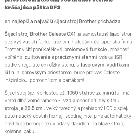
kráčajúca pätka DF2
en najlepší a najväčší šijací stroj Brother prichádza!
Šijací stroj Brother Celeste CX1
je samostatný šijací stroj
bez vyšívacích funkcií a je tým najlepším, čo japonská firma
Brother v šití ponúka! Nové
prelomové funkcie
, možnosť
voľného
quiltovania s precíznymi stehmi
vďaka
ISR
-
pätke s regulátorom dĺžky stehu, s
laserovými vodítkami
šitia
a
obrovským priestorom
bude pre vás Celeste
inšpiráciou, pomocníkom a parťákom!
Šijací stroj šije rýchlosťou až
1050 stehov za minútu
, má
veľmi dlhé voľné rameno -
vzdialenosť od ihly k telu
stroja je 28,5 cm
, veľký farebný a prehľadný LCD displej,
automatický odstrih hornej i spodnej nite, plne automatický
navliekač hornej nite ovládaný tlačidlom na hlave stroja,
kolennej páku
.