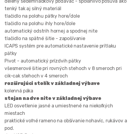
delený sedemriadkový podávač - spoľahlivo posúva ako
tenký tak aj silný materiál
tlačidlo na polohu pätky hore/dole
tlačidlo na polohu ihly hore/dole
automatický odstrih hornej a spodnej nite
tlačidlo na spätné šitie - zapošívanie
ICAPS systém pre automatické nastavenie prítlaku
pätky
Pivot - automatický prízdvih pätky
všesmerové šitie pri rovných stehoch v 8 smeroch pri
cik-cak stehoch v 4 smeroch
rozširujúci stolík v základnej výbave
kolenná páka
stojan na dve nite v základnej výbave
LED osvetlenie jasné a umiestnené na niekoľkých
miestach
praktické voľné rameno na obšívanie nohavíc, rukávov a
pod.