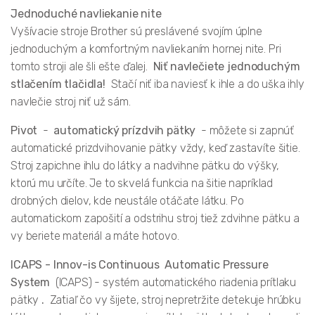
Jednoduché navliekanie nite
Vyšívacie stroje Brother sú preslávené svojím úplne
jednoduchým a komfortným navliekaním hornej nite. Pri
tomto stroji ale šli ešte ďalej.
Niť navlečiete jednoduchým
stlačením tlačidla!
Stačí niť iba naviesť k ihle a do uška ihly
navlečie stroj niť už sám.
Pivot
-
automatický prízdvih pätky
- môžete si zapnúť
automatické prizdvihovanie pätky vždy, keď zastavíte šitie.
Stroj zapichne ihlu do látky a nadvihne pätku do výšky,
ktorú mu určíte. Je to skvelá funkcia na šitie napríklad
drobných dielov, kde neustále otáčate látku. Po
automatickom zapošití a odstrihu stroj tiež zdvihne pätku a
vy beriete materiál a máte hotovo.
ICAPS - Innov-is Continuous
Automatic Pressure
System
(ICAPS) - systém automatického riadenia prítlaku
pätky
.
Zatiaľ čo vy šijete, stroj nepretržite detekuje hrúbku