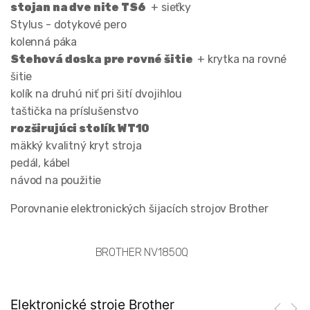
stojan na dve nite TS6
+ sieťky
Stylus - dotykové pero
kolenná páka
Stehová doska pre rovné šitie
+ krytka na rovné
šitie
kolík na druhú niť pri šití dvojihlou
taštička na príslušenstvo
rozširujúci stolík WT10
mäkký kvalitný kryt stroja
pedál, kábel
návod na použitie
Porovnanie elektronických šijacích strojov Brother
BROTHER NV1850Q
Elektronické stroje Brother