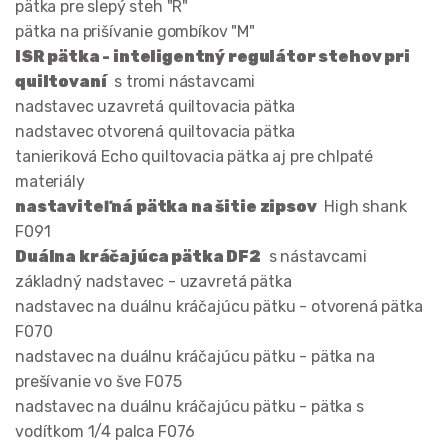
pätka pre slepý steh "R"
pätka na prišívanie gombíkov "M"
ISR pätka - inteligentný regulátor stehov pri
quiltovaní
s tromi nástavcami
nadstavec uzavretá quiltovacia pätka
nadstavec otvorená quiltovacia pätka
tanieriková Echo quiltovacia pätka aj pre chlpaté
materiály
nastaviteľná pätka na šitie zipsov
High shank
F091
Duálna kráčajúca pätka DF2
s nástavcami
základný nadstavec - uzavretá pätka
nadstavec na duálnu kráčajúcu pätku - otvorená pätka
F070
nadstavec na duálnu kráčajúcu pätku - pätka na
prešívanie vo šve F075
nadstavec na duálnu kráčajúcu pätku - pätka s
vodítkom 1/4 palca F076