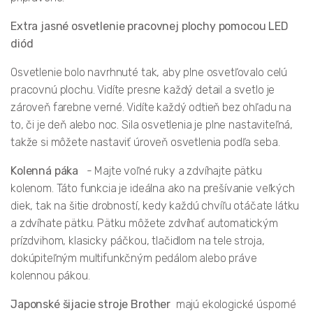
Extra jasné osvetlenie pracovnej plochy pomocou LED
diód
Osvetlenie bolo navrhnuté tak, aby plne osvetľovalo celú
pracovnú plochu. Vidíte presne každý detail a svetlo je
zároveň farebne verné. Vidíte každý odtieň bez ohľadu na
to, či je deň alebo noc. Sila osvetlenia je plne nastaviteľná,
takže si môžete nastaviť úroveň osvetlenia podľa seba.
Kolenná páka
- Majte voľné ruky a zdvíhajte pätku
kolenom. Táto funkcia je ideálna ako na prešívanie veľkých
diek, tak na šitie drobností, kedy každú chvíľu otáčate látku
a zdvíhate pätku. Pätku môžete zdvíhať automatickým
prízdvihom, klasicky páčkou, tlačidlom na tele stroja,
dokúpiteľným multifunkčným pedálom alebo práve
kolennou pákou.
Japonské šijacie stroje Brother
majú ekologické úsporné