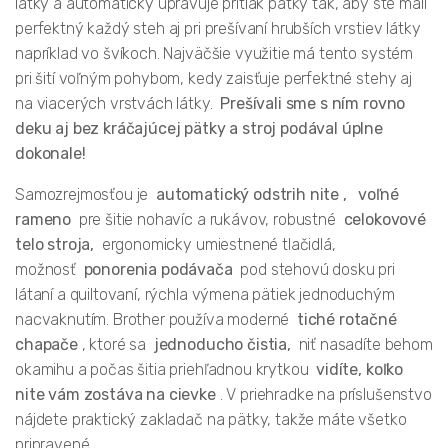
látky a automaticky upravuje prítlak pätky tak, aby ste mali
perfektný každý steh aj pri prešívaní hrubších vrstiev látky
napríklad vo švíkoch. Najväčšie využitie má tento systém
pri šití voľným pohybom, kedy zaisťuje perfektné stehy aj
na viacerých vrstvách látky.
Prešívali sme s ním rovno
deku aj bez kráčajúcej pätky a stroj podával úplne
dokonale!
Samozrejmosťou je
automatický odstrih nite
,
voľné
rameno
pre šitie nohavíc a rukávov, robustné
celokovové
telo stroja,
ergonomicky umiestnené tlačidlá,
možnosť
ponorenia podávača
pod stehovú dosku pri
látaní a quiltovaní, rýchla výmena pätiek jednoduchým
nacvaknutím. Brother používa moderné
tiché rotačné
chapače
, ktoré sa
jednoducho čistia,
niť nasadíte behom
okamihu a počas šitia priehľadnou krytkou
vidíte, koľko
nite vám zostáva na cievke
. V priehradke na príslušenstvo
nájdete praktický zakladač na pätky, takže máte všetko
pripravené.