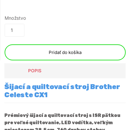
Množstvo
Pridať do košíka
POPIS
Šijací a quiltovací stroj Brother
Celeste CX1
Prémiový šijací a quiltovací stroj s ISR pätkou
pre voľné quiltovanie, LED vodítka, veľkým
priestorom 28,5 cm, 760 druhov stehov,