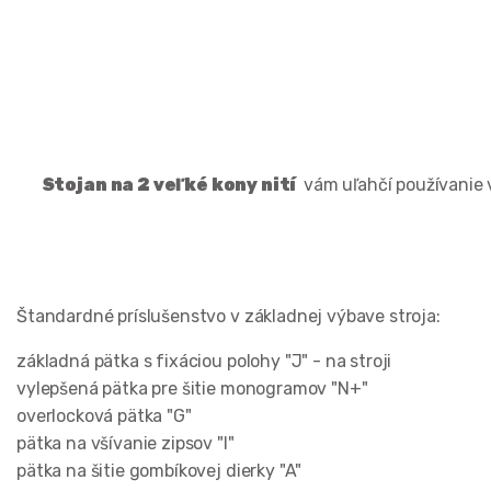
Stojan na 2 veľké kony nití
vám uľahčí používanie v
Štandardné príslušenstvo v základnej výbave stroja:
základná pätka s fixáciou polohy "J" - na stroji
vylepšená pätka pre šitie monogramov "N+"
overlocková pätka "G"
pätka na všívanie zipsov "I"
pätka na šitie gombíkovej dierky "A"