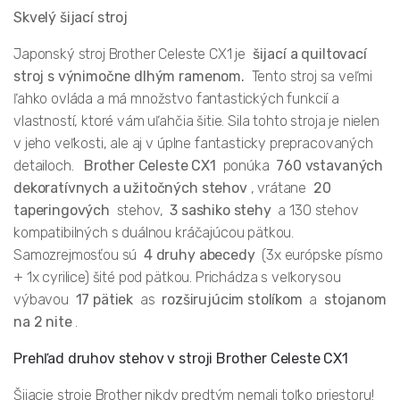
Skvelý šijací stroj
Japonský stroj Brother Celeste CX1 je
šijací a quiltovací
stroj s výnimočne dlhým ramenom.
Tento stroj sa veľmi
ľahko ovláda a má množstvo fantastických funkcií a
vlastností, ktoré vám uľahčia šitie. Sila tohto stroja je nielen
v jeho veľkosti, ale aj v úplne fantasticky prepracovaných
detailoch.
Brother Celeste CX1
ponúka
760 vstavaných
dekoratívnych a užitočných stehov
, vrátane
20
taperingových
stehov,
3 sashiko stehy
a 130 stehov
kompatibilných s duálnou kráčajúcou pätkou.
Samozrejmosťou sú
4 druhy abecedy
(3x európske písmo
+ 1x cyrilice) šité pod pätkou. Prichádza s veľkorysou
výbavou
17 pätiek
as
rozširujúcim stolíkom
a
stojanom
na 2 nite
.
Prehľad druhov stehov v stroji Brother Celeste CX1
Šijacie stroje Brother nikdy predtým nemali toľko priestoru!