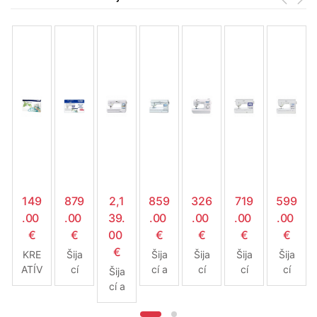
149
879
2,1
859
326
719
599
.00
.00
39.
.00
.00
.00
.00
€
€
00
€
€
€
€
€
KRE
Šija
Šija
Šija
Šija
Šija
ATÍV
cí
cí a
cí
cí
cí
Šija
NY
stroj
quilt
stroj
stroj
stroj
cí a
quilt
Brot
ova
Brot
Brot
Brot
quilt
ova
her
cí
her
her
her
ova