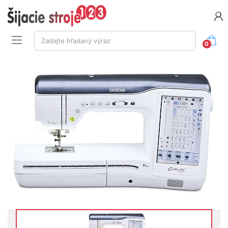
Vyhľadávanie:
Zadajte hľadaný výraz
0