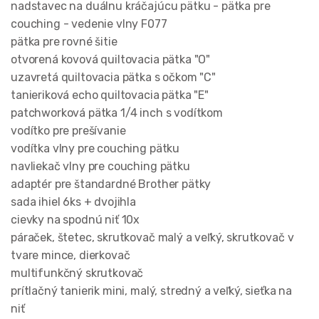
nadstavec na duálnu kráčajúcu pätku - pätka pre
couching - vedenie vlny F077
pätka pre rovné šitie
otvorená kovová quiltovacia pätka "O"
uzavretá quiltovacia pätka s očkom "C"
tanieriková echo quiltovacia pätka "E"
patchworková pätka 1/4 inch s vodítkom
vodítko pre prešívanie
vodítka vlny pre couching pätku
navliekač vlny pre couching pätku
adaptér pre štandardné Brother pätky
sada ihiel 6ks + dvojihla
cievky na spodnú niť 10x
páraček, štetec, skrutkovač malý a veľký, skrutkovač v
tvare mince, dierkovač
multifunkčný skrutkovač
prítlačný tanierik mini, malý, stredný a veľký, sieťka na
niť