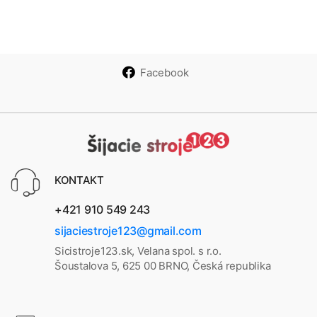
cí
F42
stroj
NV
F42
F41
cí
SAD
0 +
Brot
15
0
0
stroj
A -
quilt
her
Brot
QKF
ova
NV1
her
3
cí
100
Facebook
VQ2
sad
a v
cen
ě
KONTAKT
+421 910 549 243
sijaciestroje123@gmail.com
Sicistroje123.sk, Velana spol. s r.o.
Šoustalova 5, 625 00 BRNO, Česká republika