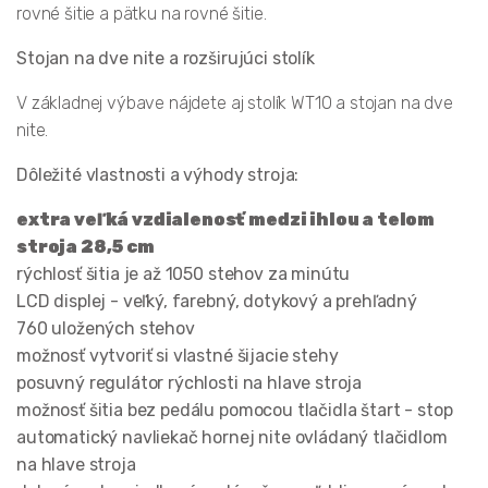
rovné šitie a pätku na rovné šitie.
Stojan na dve nite a rozširujúci stolík
V základnej výbave nájdete aj stolík WT10 a stojan na dve
nite.
Dôležité vlastnosti a výhody stroja:
extra veľká vzdialenosť medzi ihlou a telom
stroja 28,5 cm
rýchlosť šitia je až 1050 stehov za minútu
LCD displej - veľký, farebný, dotykový a prehľadný
760 uložených stehov
možnosť vytvoriť si vlastné šijacie stehy
posuvný regulátor rýchlosti na hlave stroja
možnosť šitia bez pedálu pomocou tlačidla štart - stop
automatický navliekač hornej nite ovládaný tlačidlom
na hlave stroja