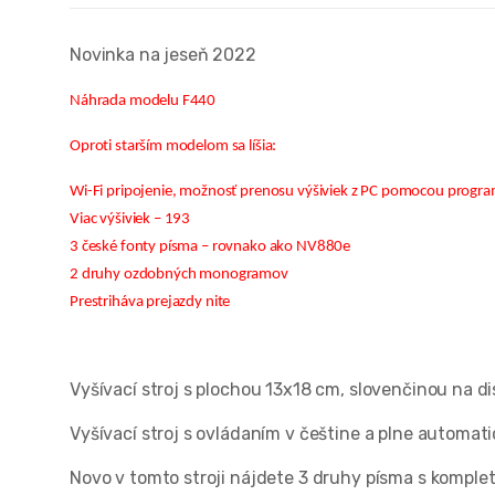
Novinka na jeseň 2022
Náhrada modelu F440
Oproti starším modelom sa líšia:
Wi-Fi pripojenie, možnosť prenosu výšiviek z PC pomocou progr
Viac výšiviek – 193
3 české fonty písma – rovnako ako NV880e
2 druhy ozdobných monogramov
Prestriháva prejazdy nite
Vyšívací stroj s plochou 13x18 cm, slovenčinou na di
Vyšívací stroj s ovládaním v češtine a plne automa
Novo v tomto stroji nájdete 3 druhy písma s komple