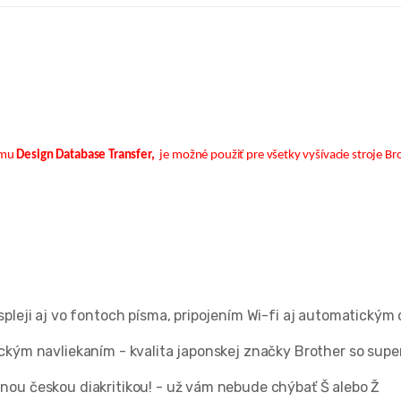
amu
Design Database Transfer,
je možné použiť pre všetky vyšívacie stroje B
spleji aj vo fontoch písma, pripojením Wi-fi aj automatickým 
tickým navliekaním - kvalita japonskej značky Brother so su
tnou českou diakritikou! - už vám nebude chýbať Š alebo Ž