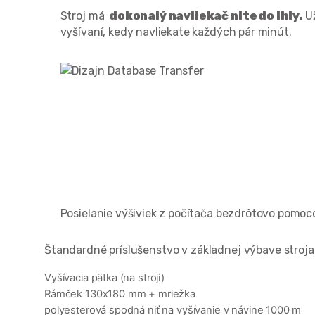
Stroj má
dokonalý navliekač nite do ihly.
U
vyšívaní, kedy navliekate každých pár minút.
Posielanie výšiviek z počítača bezdrôtovo pomo
Štandardné príslušenstvo v základnej výbave stroja
Vyšívacia pätka (na stroji)
Rámček 130x180 mm + mriežka
polyesterová spodná niť na vyšívanie v návine 1000 m