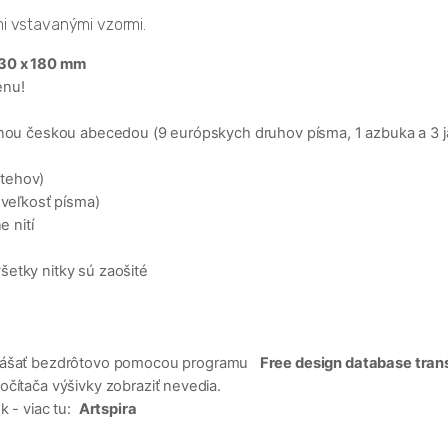
mi vstavanými vzormi.
130 x 180 mm
enu!
etnou českou abecedou (9 európskych druhov písma, 1 azbuka a 3 
stehov)
 veľkosť písma)
e nití
 všetky nitky sú zaošité
enášať bezdrôtovo pomocou programu
Free design database tran
očítača výšivky zobraziť nevedia.
k - viac tu:
Artspira