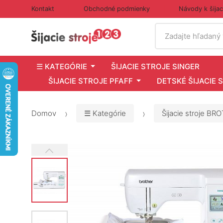
Kontakt
Obchodné podmienky
Návody k šija
Vyhľadať
Zadajte hľadaný
☰ KATEGÓRIE
ŠIJACIE STROJE SINGER
ŠIJACIE STROJE PFAFF
DETSKÉ ŠIJACIE 
Domov
☰ Kategórie
Šijacie stroje BR