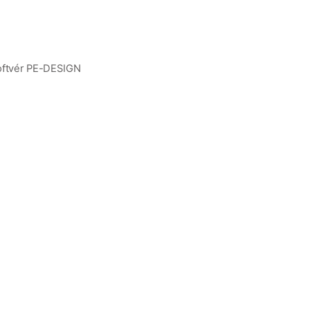
m
softvér PE-DESIGN