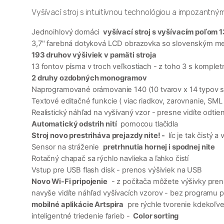
Vyšívací stroj s intuitívnou technológiou a impozantný
Jednoihlový domáci
vyšívací stroj s vyšívacím poľom 
3,7" farebná dotyková LCD obrazovka so slovenským m
193 druhov výšiviek v pamäti stroja
13 fontov písma v troch veľkostiach - z toho 3 s kompl
2 druhy ozdobných monogramov
Naprogramované orámovanie 140 (10 tvarov x 14 typov 
Textové editačné funkcie ( viac riadkov, zarovnanie, SML
Realistický náhľad na vyšívaný vzor - presne vidíte odtien
Automatický odstrih nití
pomocou tlačidla
Stroj novo prestriháva prejazdy nite! -
líc je tak čistý a
Sensor na stráženie
pretrhnutia hornej i spodnej nite
Rotačný chapač sa rýchlo navlieka a ľahko čistí
Vstup pre USB flash disk - prenos výšiviek na USB
Novo Wi-Fi pripojenie
- z počítača môžete výšivky pr
navyše vidíte náhľad vyšívacích vzorov - bez programu p
mobilné aplikácie Artspira
pre rýchle tvorenie kdekoľve
inteligentné triedenie farieb -
Color sorting