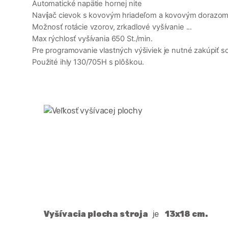
Automatické napätie hornej nite
Navíjač cievok s kovovým hriadeľom a kovovým dorazo
Možnosť rotácie vzorov, zrkadlové vyšívanie ...
Max rýchlosť vyšívania 650 St./min.
Pre programovanie vlastných výšiviek je nutné zakúpiť 
Použité ihly 130/705H s plôškou.
Vyšívacia plocha stroja
je
13x18 cm.