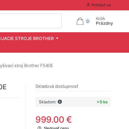
Prihlásiť sa
Košík
0
Prázdny
ŠIJACIE STROJE BROTHER
vyšívací stroj Brother F540E
40E
Skladová dostupnosť
Skladom:
>5 ks
999.00 €
Sledovať cenu