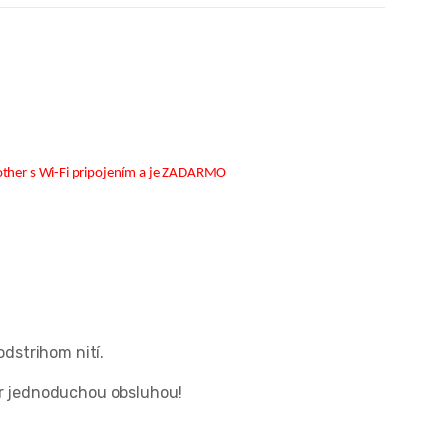
rother s Wi-Fi pripojením a je ZADARMO
odstrihom nití.
per jednoduchou obsluhou!