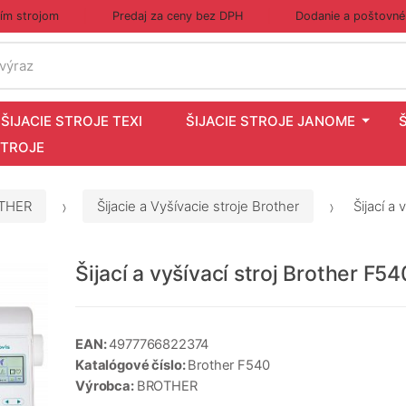
cím strojom
Predaj za ceny bez DPH
Dodanie a poštovné
 výraz
ŠIJACIE STROJE TEXI
ŠIJACIE STROJE JANOME
STROJE
OTHER
Šijacie a Vyšívacie stroje Brother
Šijací a 
Šijací a vyšívací stroj Brother F5
EAN:
4977766822374
Katalógové číslo:
Brother F540
Výrobca:
BROTHER