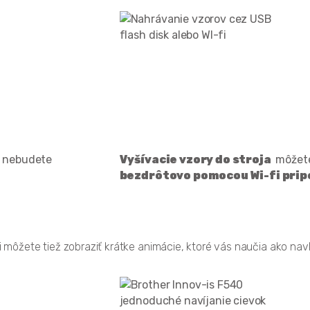
ž nebudete
Vyšívacie vzory do stroja
môžet
bezdrôtovo pomocou Wi-fi prip
si môžete tiež zobraziť krátke animácie, ktoré vás naučia ako navl