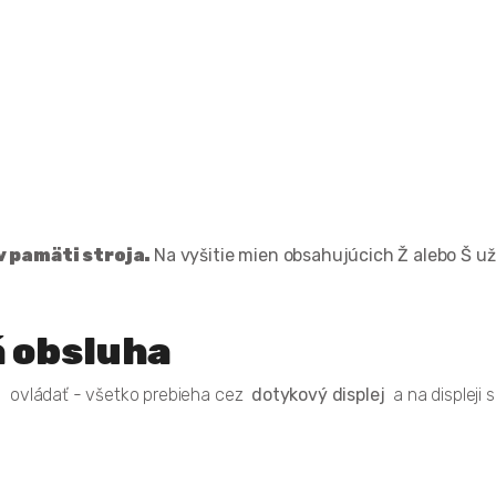
v pamäti stroja.
Na vyšitie mien obsahujúcich Ž alebo Š u
á obsluha
j
ovládať - všetko prebieha cez
dotykový displej
a na displeji 