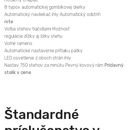
8 typov automatickej gombíkovej dierky
Automatický navliekač ihly Automatický odstrih
nite
Voľba stehov tlačidlami Možnosť
regulácie dĺžky aj šírky stehu
Voľné rameno
Automatické nastavenie prítlaku pätky
LED osvetlenie z oboch strán ihly
Nastav 750 stehov za minútu Pevný kovový rám
Prídavný
stolík v cene
Štandardné