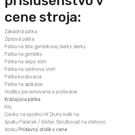
príslušenstvo v
cene stroja:
Základná pätka
Zipsová pätka
Pätka na šitie gombíkovej dierky dierky
Pätka na gombíky
Pätka na slepý steh
Pätka na saténový steh
Pätka kordovacia
Pätka na aplikácie
Vodítko pre lemovanie a prešívanie
Kráčajúca pätka
Ihly
Cievky na spodnú niť Druhý kolík na
špulku Páraček / štetec Skrutkovač na stehovú
dosku
Prídavný stolík v cene