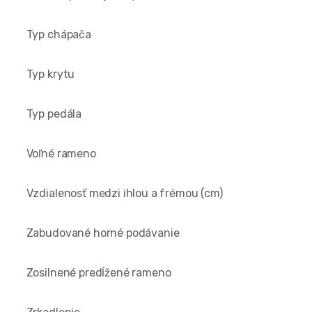
Typ chápača
Typ krytu
Typ pedála
Voľné rameno
Vzdialenosť medzi ihlou a frémou (cm)
Zabudované horné podávanie
Zosilnené predĺžené rameno