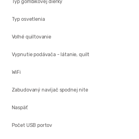
Typ gombíkovej dierky
Typ osvetlenia
Voľné quiltovanie
Vypnutie podávača - látanie, quilt
WiFi
Zabudovaný navíjač spodnej nite
Naspäť
Počet USB portov