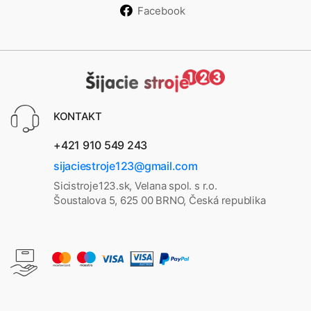
Facebook
3
0 +
619
14T
stolí
9
968
k v
cen
e
KONTAKT
+421 910 549 243
sijaciestroje123@gmail.com
Sicistroje123.sk, Velana spol. s r.o.
Šoustalova 5, 625 00 BRNO, Česká republika