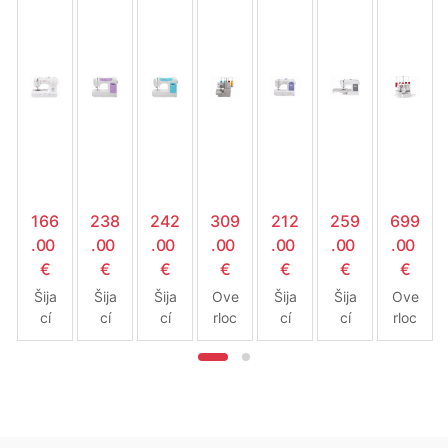
166
238
242
309
212
259
699
.00
.00
.00
.00
.00
.00
.00
€
€
€
€
€
€
€
Šija
Šija
Šija
Ove
Šija
Šija
Ove
cí
cí
cí
rloc
cí
cí
rloc
stroj
stroj
stroj
k
stroj
stroj
k-
Sing
Sing
Sing
Sing
Sing
Sing
Cov
er
er
er
er
er
er
erlo
Tale
C52
C52
14
Starl
Brilli
ck
nt
05
05
HD
et
anc
Sing
332
PR
TQ
854
668
e
er