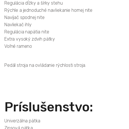
Regulácia dĺžky a šírky stehu
Rýchle a jednoduché navliekanie hornej nite
Navíjač spodnej nite
Navliekač ihly
Regulácia napätia nite
Extra vysoký zdvih pätky
Voľné rameno
Pedál stroja na ovládanie rýchlosti stroja.
Príslušenstvo:
Univerzálna pätka
Zipsová pätka