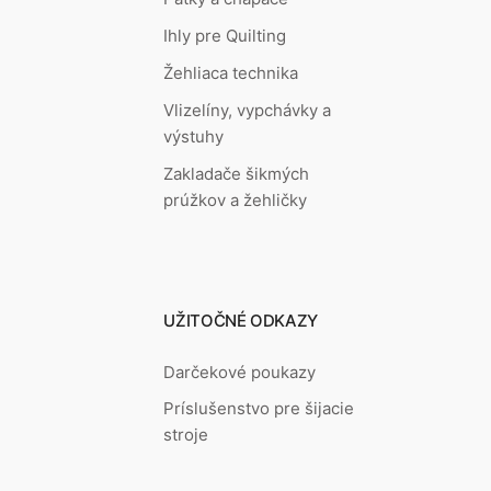
Ihly pre Quilting
Žehliaca technika
Vlizelíny, vypchávky a
výstuhy
Zakladače šikmých
prúžkov a žehličky
UŽITOČNÉ ODKAZY
Darčekové poukazy
Príslušenstvo pre šijacie
stroje