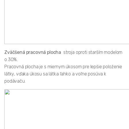
Zväčšená pracovná plocha
stroja oproti starším modelom
o 30%.
Pracovná plocha je s miernym úkosom pre lepšie položenie
látky, vďaka úkosu sa látka ľahko a voľne posúva k
podávaču.