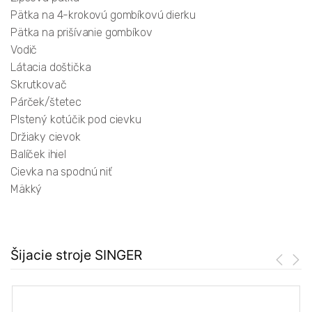
Pätka na 4-krokovú gombíkovú dierku
Pätka na prišívanie gombíkov
Vodič
Látacia doštička
Skrutkovač
Párček/štetec
Plstený kotúčik pod cievku
Držiaky cievok
Balíček ihiel
Cievka na spodnú niť
Mäkký
Šijacie stroje SINGER