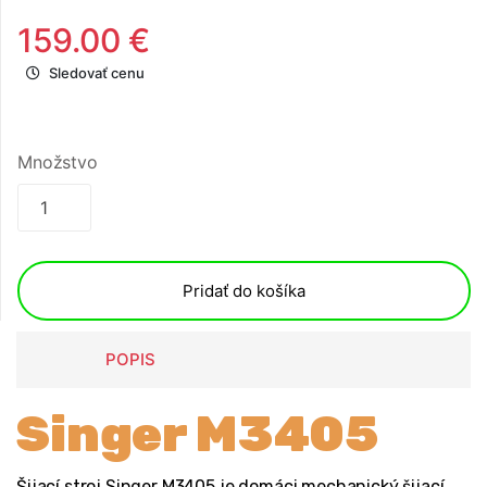
159.00 €
Sledovať cenu
Množstvo
Pridať do košíka
POPIS
Singer M3405
Šijací stroj Singer M3405 je domáci mechanický šijací