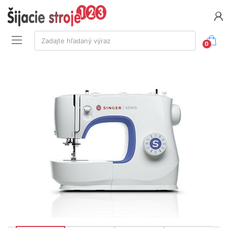
Vyhľadávanie:
Zadajte hľadaný výraz
0