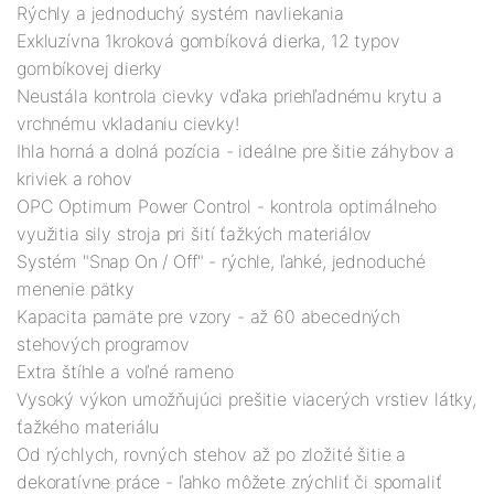
Rýchly a jednoduchý systém navliekania
Exkluzívna 1kroková gombíková dierka, 12 typov
gombíkovej dierky
Neustála kontrola cievky vďaka priehľadnému krytu a
vrchnému vkladaniu cievky!
Ihla horná a dolná pozícia - ideálne pre šitie záhybov a
kriviek a rohov
OPC Optimum Power Control - kontrola optimálneho
využitia sily stroja pri šití ťažkých materiálov
Systém "Snap On / Off" - rýchle, ľahké, jednoduché
menenie pätky
Kapacita pamäte pre vzory - až 60 abecedných
stehových programov
Extra štíhle a voľné rameno
Vysoký výkon umožňujúci prešitie viacerých vrstiev látky,
ťažkého materiálu
Od rýchlych, rovných stehov až po zložité šitie a
dekoratívne práce - ľahko môžete zrýchliť či spomaliť