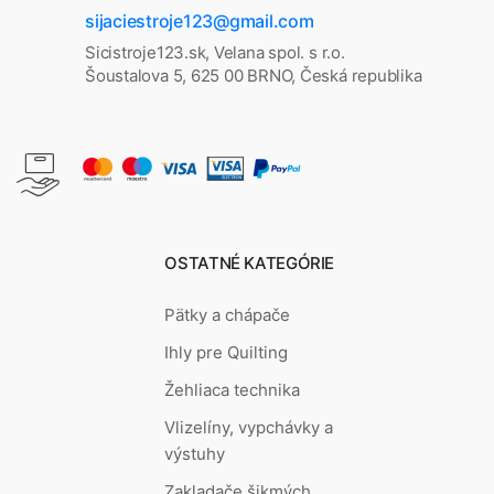
sijaciestroje123@gmail.com
Sicistroje123.sk, Velana spol. s r.o.
Šoustalova 5, 625 00 BRNO, Česká republika
OSTATNÉ KATEGÓRIE
Pätky a chápače
Ihly pre Quilting
Žehliaca technika
Vlizelíny, vypchávky a
výstuhy
Zakladače šikmých