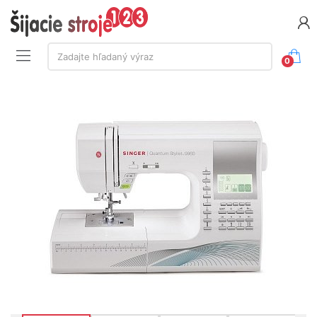
Vyhľadávanie:
Zadajte hľadaný výraz
0