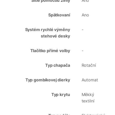
Šitie pomocou 2ihly
Ano
Spätkovaní
Ano
Systém rychlé výměny
-
stehové desky
Tlačítko přímé volby
-
Typ chapača
Rotační
Typ gombíkovej dierky
Automat
Typ krytu
Měkký
textilní