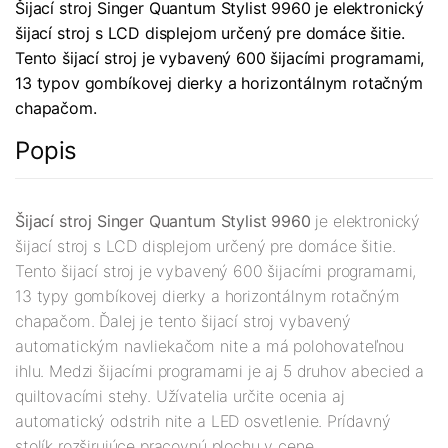
Šijací stroj Singer Quantum Stylist 9960 je elektronický
šijací stroj s LCD displejom určený pre domáce šitie.
Tento šijací stroj je vybavený 600 šijacími programami,
13 typov gombíkovej dierky a horizontálnym rotačným
chapačom.
Popis
Šijací stroj Singer Quantum Stylist 9960
je elektronický
šijací stroj s LCD displejom určený pre domáce šitie.
Tento šijací stroj je vybavený 600 šijacími programami,
13 typy gombíkovej dierky a horizontálnym rotačným
chapačom. Ďalej je tento šijací stroj vybavený
automatickým navliekačom nite a má polohovateľnou
ihlu. Medzi šijacími programami je aj 5 druhov abecied a
quiltovacími stehy. Užívatelia určite ocenia aj
automatický odstrih nite a LED osvetlenie. Prídavný
stolík rozširujúce pracovnú plochu v cene.