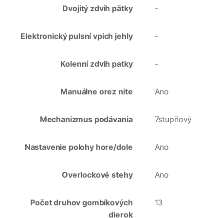
Dvojitý zdvih pätky
-
Elektronický pulsní vpich jehly
-
Kolenní zdvih patky
-
Manuálne orez nite
Ano
Mechanizmus podávania
7stupňový
Nastavenie polohy hore/dole
Ano
Overlockové stehy
Ano
Počet druhov gombíkových
13
dierok