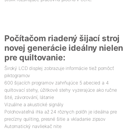
Počítačom riadený šijací stroj
novej generácie ideálny nielen
pre quiltovanie:
Široký LCD displej zobrazuje informácie tiež pomôcť
piktogramov
600 šijacích programov zahrňujúce 5 abecied a 4
quiltovací stehy, úžitkové stehy vyzerajúce ako ručne
šité, závorování, látanie
Vizuálne a akustické signály
Polohovateľná ihla až 24 rôznych polôh je ideálna pre
precízny quilting, presné šitie a vkladanie zipsov
Automatický navliekač nite