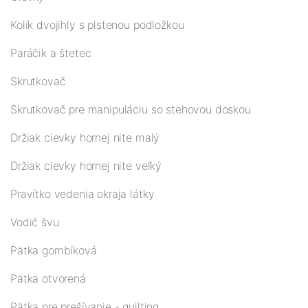
Kolík dvojihly s plstenou podložkou
Paráčik a štetec
Skrutkovač
Skrutkovač pre manipuláciu so stehovou doskou
Držiak cievky hornej nite malý
Držiak cievky hornej nite veľký
Pravítko vedenia okraja látky
Vodič švu
Pätka gombíková
Pätka otvorená
Pätka pre prešívanie - quilting