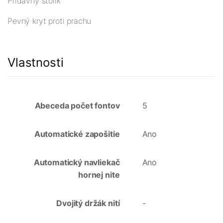
Prídavný stolík
Pevný kryt proti prachu
Vlastnosti
Abeceda počet fontov
5
Automatické zapošitie
Ano
Automatický navliekač
Ano
hornej nite
Dvojitý držák nití
-