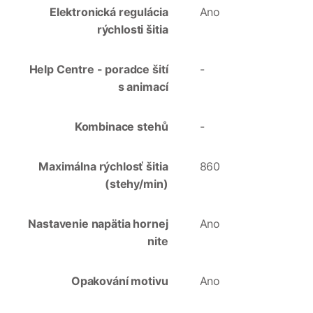
Elektronická regulácia
Ano
rýchlosti šitia
Help Centre - poradce šití
-
s animací
Kombinace stehů
-
Maximálna rýchlosť šitia
860
(stehy/min)
Nastavenie napätia hornej
Ano
nite
Opakování motivu
Ano