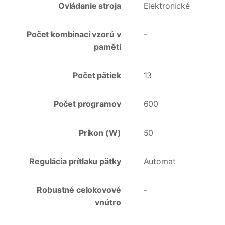
Ovládanie stroja
Elektronické
Počet kombinací vzorů v
-
paměti
Počet pätiek
13
Počet programov
600
Príkon (W)
50
Regulácia prítlaku pätky
Automat
Robustné celokovové
-
vnútro