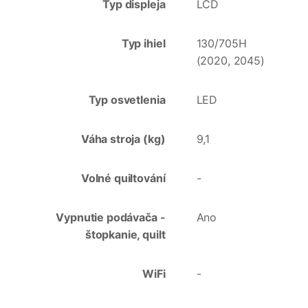
Typ displeja
LCD
Typ ihiel
130/705H
(2020, 2045)
Typ osvetlenia
LED
Váha stroja (kg)
9,1
Volné quiltování
-
Vypnutie podávača -
Ano
štopkanie, quilt
WiFi
-