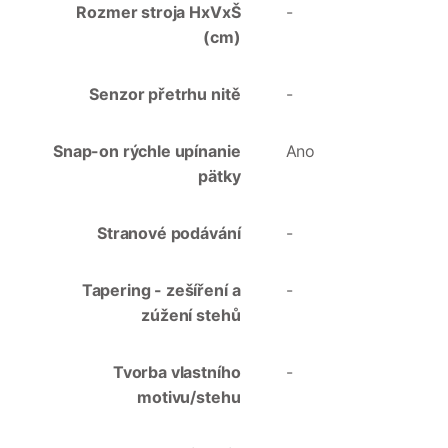
Rozmer stroja HxVxŠ
-
(cm)
Senzor přetrhu nitě
-
Snap-on rýchle upínanie
Ano
pätky
Stranové podávání
-
Tapering - zešíření a
-
zúžení stehů
Tvorba vlastního
-
motivu/stehu