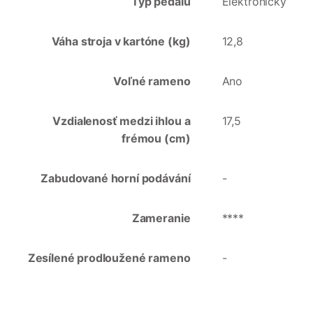
Typ pedálu
Elektronický
Váha stroja v kartóne (kg)
12,8
Voľné rameno
Ano
Vzdialenosť medzi ihlou a
17,5
frémou (cm)
Zabudované horní podávání
-
Zameranie
****
Zesílené prodloužené rameno
-