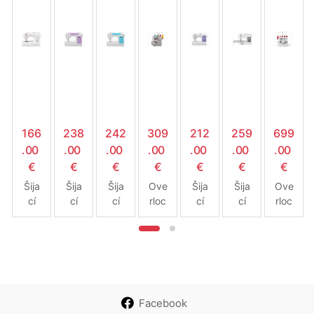
166
238
242
309
212
259
699
.00
.00
.00
.00
.00
.00
.00
€
€
€
€
€
€
€
Šija
Šija
Šija
Ove
Šija
Šija
Ove
cí
cí
cí
rloc
cí
cí
rloc
stroj
stroj
stroj
k
stroj
stroj
k-
Sing
Sing
Sing
Sing
Sing
Sing
Cov
er
er
er
er
er
er
erlo
Tale
C52
C52
14
Starl
Brilli
ck
nt
05
05
HD
et
anc
Sing
332
PR
TQ
854
668
e
er
Facebook
3
0 +
619
14T