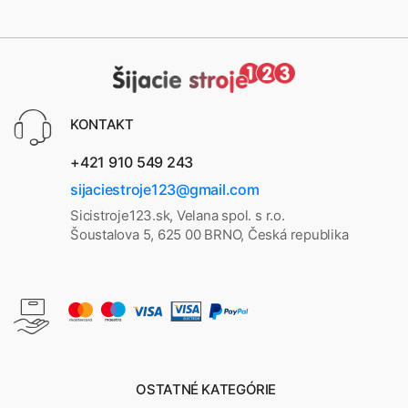
stolí
9
968
k v
cen
e
KONTAKT
+421 910 549 243
sijaciestroje123@gmail.com
Sicistroje123.sk, Velana spol. s r.o.
Šoustalova 5, 625 00 BRNO, Česká republika
OSTATNÉ KATEGÓRIE