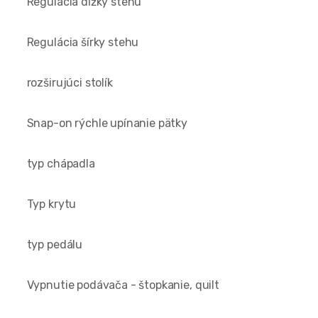
Regulácia dĺžky stehu
Regulácia šírky stehu
rozširujúci stolík
Snap-on rýchle upínanie pätky
typ chápadla
Typ krytu
typ pedálu
Vypnutie podávača - štopkanie, quilt