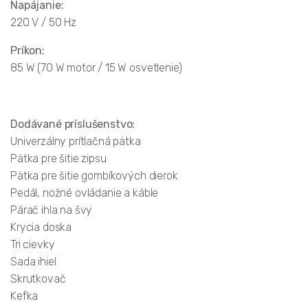
Napájanie:
220 V / 50 Hz
Príkon:
85 W (70 W motor / 15 W osvetlenie)
Dodávané príslušenstvo:
Univerzálny prítlačná pätka
Pätka pre šitie zipsu
Pätka pre šitie gombíkových dierok
Pedál, nožné ovládanie a káble
Párač ihla na švy
Krycia doska
Tri cievky
Sada ihiel
Skrutkovač
Kefka