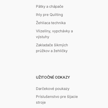
Pätky a chápače
Ihly pre Quilting
Žehliaca technika
Vlizelíny, vypchávky a
výstuhy
Zakladače šikmých
prúžkov a žehličky
UŽITOČNÉ ODKAZY
Darčekové poukazy
Príslušenstvo pre šijacie
stroje