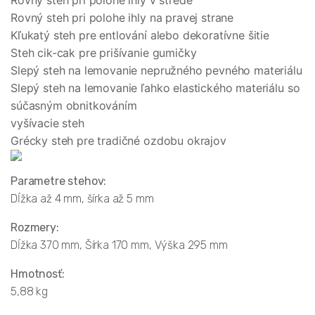
Rovný steh pri polohe ihly v strede
Rovný steh pri polohe ihly na pravej strane
Kľukatý steh pre entlování alebo dekoratívne šitie
Steh cik-cak pre prišívanie gumičky
Slepý steh na lemovanie nepružného pevného materiálu
Slepý steh na lemovanie ľahko elastického materiálu so
súčasným obnitkováním
vyšívacie steh
Grécky steh pre tradičné ozdobu okrajov
Parametre stehov:
Dĺžka až 4 mm, šírka až 5 mm
Rozmery:
Dĺžka 370 mm, Šírka 170 mm, Výška 295 mm
Hmotnosť:
5,88 kg