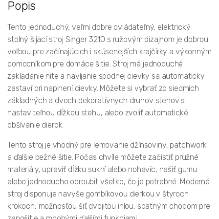
Popis
Tento jednoduchý, veľmi dobre ovládateľný, elektrický
stolný šijací stroj Singer 3210 s ružovým dizajnom je dobrou
voľbou pre začínajúcich i skúsenejších krajčírky a výkonným
pomocníkom pre domáce šitie. Stroj má jednoduché
zakladanie nite a navíjanie spodnej cievky sa automaticky
zastaví pri naplnení cievky. Môžete si vybrať zo siedmich
základných a dvoch dekoratívnych druhov stehov s
nastaviteľnou dĺžkou stehu, alebo zvoliť automatické
obšívanie dierok.
Tento stroj je vhodný pre lemovanie džínsoviny, patchwork
a ďalšie bežné šitie. Počas chvíle môžete začistiť pružné
materiály, upraviť dĺžku sukní alebo nohavíc, našiť gumu
alebo jednoducho obroubit všetko, čo je potrebné. Moderné
stroj disponuje navyše gombíkovou dierkou v štyroch
krokoch, možnosťou šiť dvojitou ihlou, spätným chodom pre
zapošitie a mnohými ďalšími funkciami.