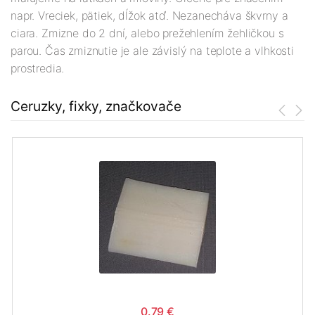
napr. Vreciek, pätiek, dĺžok atď. Nezanecháva škvrny a
ciara. Zmizne do 2 dní, alebo prežehlením žehličkou s
parou. Čas zmiznutie je ale závislý na teplote a vlhkosti
prostredia.
Ceruzky, fixky, značkovače
0.79 €