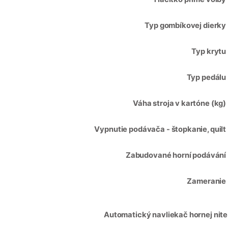
Typ gombíkovej dierky
Typ krytu
Typ pedálu
Váha stroja v kartóne (kg)
Vypnutie podávača - štopkanie, quilt
Zabudované horní podávání
Zameranie
Automatický navliekač hornej nite