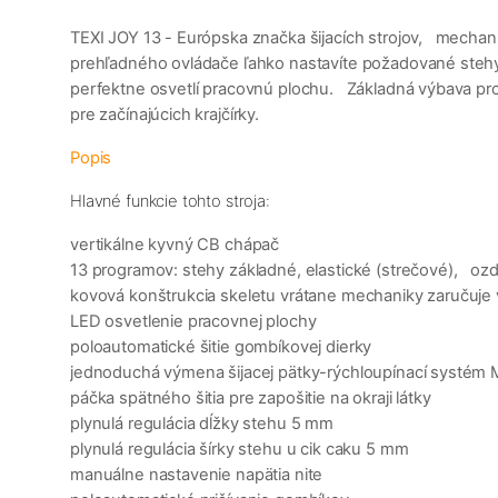
TEXI JOY 13 - Európska značka šijacích strojov, mechanic
prehľadného ovládače ľahko nastavíte požadované stehy.
perfektne osvetlí pracovnú plochu. Základná výbava pro
pre začínajúcich krajčírky.
Popis
Hlavné funkcie tohto stroja:
vertikálne kyvný CB chápač
13 programov: stehy základné, elastické (strečové), o
kovová konštrukcia skeletu vrátane mechaniky zaručuje ve
LED osvetlenie pracovnej plochy
poloautomatické šitie gombíkovej dierky
jednoduchá výmena šijacej pätky-rýchloupínací systém
páčka spätného šitia pre zapošitie na okraji látky
plynulá regulácia dĺžky stehu 5 mm
plynulá regulácia šírky stehu u cik caku 5 mm
manuálne nastavenie napätia nite