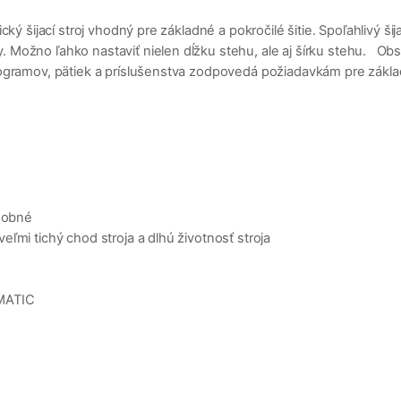
ký šijací stroj vhodný pre základné a pokročilé šitie. Spoľahlivý 
 Možno ľahko nastaviť nielen dĺžku stehu, ale aj šírku stehu. O
gramov, pätiek a príslušenstva zodpovedá požiadavkám pre základ
zdobné
ľmi tichý chod stroja a dlhú životnosť stroja
 MATIC