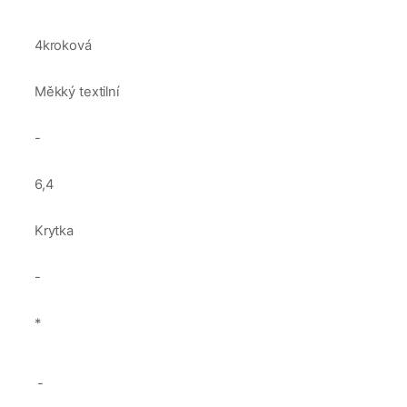
4kroková
Měkký textilní
-
6,4
Krytka
-
*
-