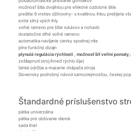
poloautomatické prišívanie gombíkov
možnosť šitia dvojihlou pre efektné ozdobné šitie
prešitie 6 vrstiev džínoviny- s kvalitnou ihlou prešijete v
extra silný vpich ihly
voľné rameno pre šitie rukávov a nohavíc
dostatočne dlhé voľné rameno
automatika navíjanie cievky spodnej nite
plne funkčný dizajn
plynulá regulácia rýchlosti
,
možnosť šiť veľmi pomaly
zošliapnutí stroj ihneď rýchlo šije)
ľahká údržba a mazanie chápača stroja
Slovensky podrobný návod samozrejmosťou, českej pop
Štandardné príslušenstvo str
pätka univerzálna
pätka pre obšívanie dierok
sada ihiel