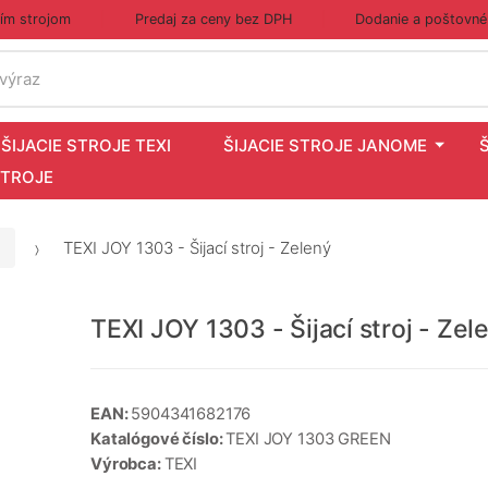
cím strojom
Predaj za ceny bez DPH
Dodanie a poštovné
 výraz
ŠIJACIE STROJE TEXI
ŠIJACIE STROJE JANOME
STROJE
TEXI JOY 1303 - Šijací stroj - Zelený
TEXI JOY 1303 - Šijací stroj - Zel
EAN:
5904341682176
Katalógové číslo:
TEXI JOY 1303 GREEN
Výrobca:
TEXI