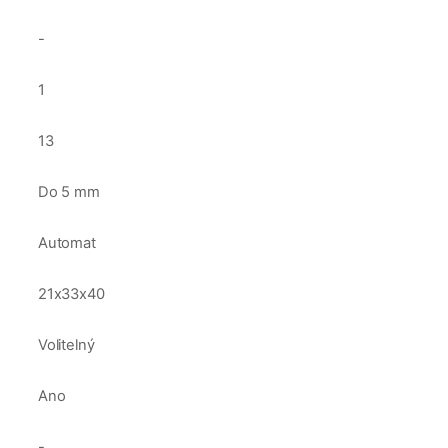
-
1
13
Do 5 mm
Automat
21x33x40
Volitelný
Ano
-