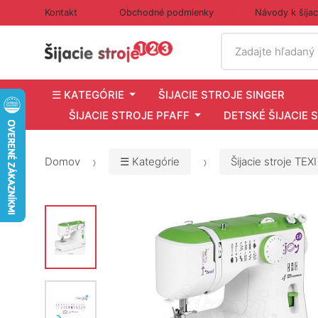
Kontakt
Obchodné podmienky
Návody k šija
Vyhľadať
Zadajte hľadaný
☰ KATEGÓRIE
ŠIJACIE STROJE SINGER
ŠIJACIE STROJE PFAFF
DETSKÉ ŠIJACIE 
Domov
☰ Kategórie
Šijacie stroje TEXI