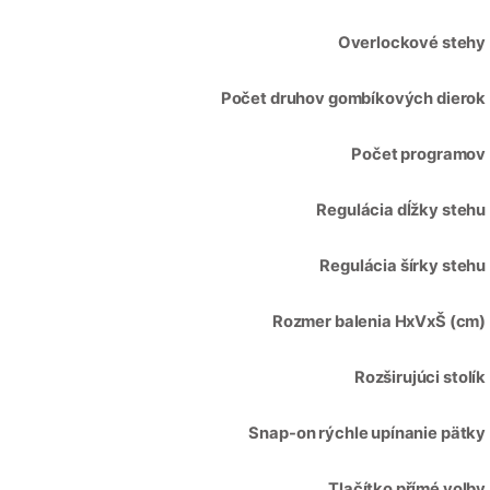
Overlockové stehy
Počet druhov gombíkových dierok
Počet programov
Regulácia dĺžky stehu
Regulácia šírky stehu
Rozmer balenia HxVxŠ (cm)
Rozširujúci stolík
Snap-on rýchle upínanie pätky
Tlačítko přímé volby