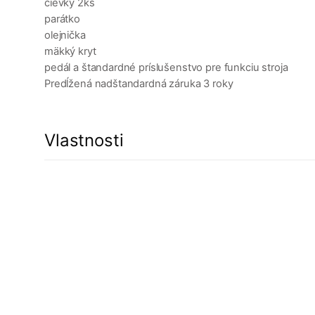
cievky 2ks
parátko
olejnička
mäkký kryt
pedál a štandardné príslušenstvo pre funkciu stroja
Predĺžená nadštandardná záruka 3 roky
Vlastnosti