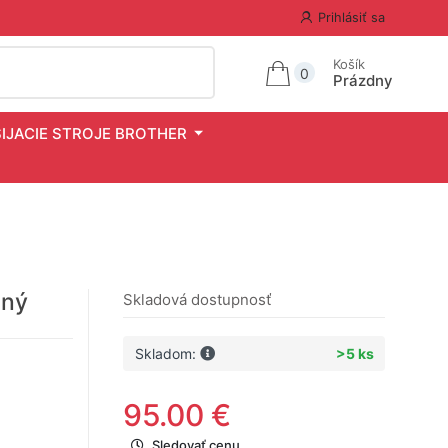
Prihlásiť sa
Košík
0
Prázdny
ŠIJACIE STROJE BROTHER
ený
Skladová dostupnosť
Skladom:
>5 ks
95.00 €
Sledovať cenu