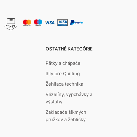
OSTATNÉ KATEGÓRIE
Pätky a chápače
Ihly pre Quilting
Žehliaca technika
Vlizelíny, vypchávky a
výstuhy
Zakladače šikmých
prúžkov a žehličky