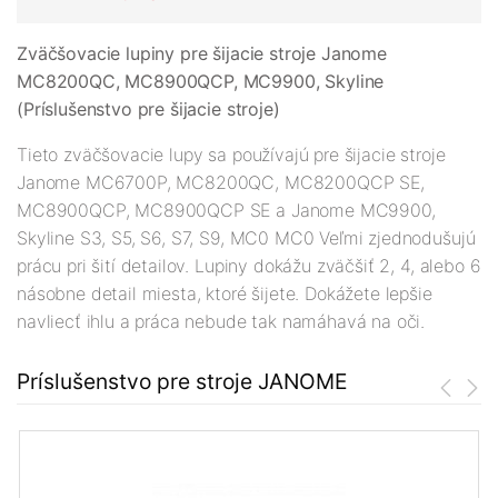
Zväčšovacie lupiny pre šijacie stroje Janome
MC8200QC, MC8900QCP, MC9900, Skyline
(Príslušenstvo pre šijacie stroje)
Tieto zväčšovacie lupy sa používajú pre šijacie stroje
Janome MC6700P, MC8200QC, MC8200QCP SE,
MC8900QCP, MC8900QCP SE a Janome MC9900,
Skyline S3, S5, S6, S7, S9, MC0 MC0 Veľmi zjednodušujú
prácu pri šití detailov. Lupiny dokážu zväčšiť 2, 4, alebo 6
násobne detail miesta, ktoré šijete. Dokážete lepšie
navliecť ihlu a práca nebude tak namáhavá na oči.
Príslušenstvo pre stroje JANOME