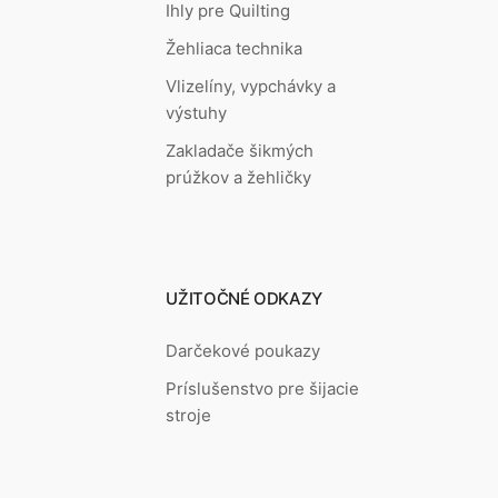
Ihly pre Quilting
Žehliaca technika
Vlizelíny, vypchávky a
výstuhy
Zakladače šikmých
prúžkov a žehličky
UŽITOČNÉ ODKAZY
Darčekové poukazy
Príslušenstvo pre šijacie
stroje