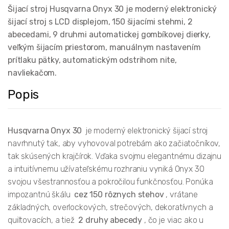
Šijací stroj Husqvarna Onyx 30 je moderný elektronický
šijací stroj s LCD displejom, 150 šijacími stehmi, 2
abecedami, 9 druhmi automatickej gombíkovej dierky,
veľkým šijacím priestorom, manuálnym nastavením
prítlaku pätky, automatickým odstrihom nite,
navliekačom.
Popis
Husqvarna Onyx 30
je moderný elektronický šijací stroj
navrhnutý tak, aby vyhovoval potrebám ako začiatočníkov,
tak skúsených krajčírok. Vďaka svojmu elegantnému dizajnu
a intuitívnemu užívateľskému rozhraniu vyniká Onyx 30
svojou všestrannosťou a pokročilou funkčnosťou. Ponúka
impozantnú škálu
cez 150 rôznych stehov
, vrátane
základných, overlockových, strečových, dekoratívnych a
quiltovacích, a tiež
2 druhy abecedy
, čo je viac ako u