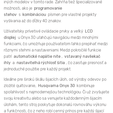
iných modelov v tomto rade. Zahŕňa tiež špecializované
možnosti, ako je
programovanie
stehov
s
kombináciou
písmen pre vlastné projekty
vyšívania až do dĺžky 40 znakov.
Užívateľsky prívetivé ovládacie prvky a veľký
LCD
displej
u Onyx 30 uľahčujú navigáciu medzi mnohými
funkciami, čo umožňuje používateľom ľahko prepínať medzi
rôznymi stehmi a nastaveniami. Medzi pokročilé funkcie
patrí
automatické napätie nite
,
vstavaný navliekač
ihly
a
nastaviteľná rýchlosť šitia
, čo zaisťuje presnosť a
jednoduché použitie pre každý projekt.
Ideálne pre širokú škálu šijacích úloh, od výroby odevov po
zložité quiltovanie,
Husqvarna Onyx 30
kombinuje
spoľahlivosť s najmodernejšou technológiou. Či už zvyšujete
svoju kreativitu alebo sa venujete každodenným šijacím
úlohám, tento stroj poskytuje dokonalú rovnováhu výkonu
a funkčnosti, čo z neho robí cenný prínos pre každý šijací