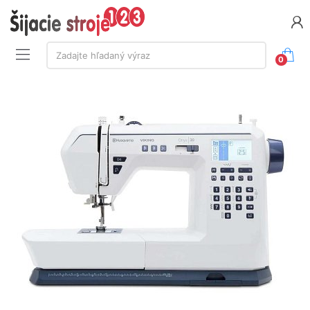
Vyhľadávanie:
Zadajte hľadaný výraz
0