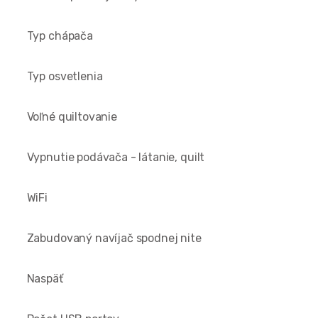
Typ chápača
Typ osvetlenia
Voľné quiltovanie
Vypnutie podávača - látanie, quilt
WiFi
Zabudovaný navíjač spodnej nite
Naspäť