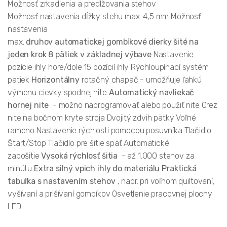
Možnosť zrkadlenia a predlžovania stehov
Možnosť nastavenia dĺžky stehu max. 4,5 mm Možnosť
nastavenia
max.
druhov automatickej gombíkové dierky šité na
jeden krok
8 pätiek v základnej výbave
Nastavenie
pozície ihly hore/dole 15 pozícií ihly Rýchloupínací systém
pätiek
Horizontálny
rotačný chapač - umožňuje ľahkú
výmenu cievky spodnej nite
Automatický navliekač
hornej nite
- možno naprogramovať alebo použiť nite Orez
nite na bočnom kryte stroja Dvojitý zdvih pätky Voľné
rameno Nastavenie rýchlosti pomocou posuvníka Tlačidlo
Štart/Stop Tlačidlo pre šitie späť Automatické
zapošitie
Vysoká rýchlosť šitia
- až 1.000 stehov za
minútu
Extra silný vpich ihly do materiálu
Praktická
tabuľka s nastavením stehov
, napr. pri voľnom quiltovaní,
vyšívaní a prišívaní gombíkov Osvetlenie pracovnej plochy
LED