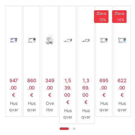
Zľava
Zľava
12%
14%
947
860
349
1,5
1,3
695
622
.00
.00
.00
39.
69.
.00
.00
€
€
€
00
00
€
€
€
€
Hus
Hus
Ove
Hus
Hus
qvar
qvar
rloc
qvar
qvar
Hus
Hus
na
na
k
na
na
qvar
qvar
Sap
Opa
Hus
Opa
Opa
na
na
phir
l
qvar
l
l
Desi
Desi
e
690
na
670
650