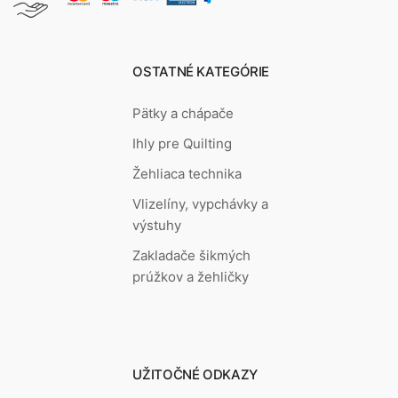
OSTATNÉ KATEGÓRIE
Pätky a chápače
Ihly pre Quilting
Žehliaca technika
Vlizelíny, vypchávky a
výstuhy
Zakladače šikmých
prúžkov a žehličky
UŽITOČNÉ ODKAZY