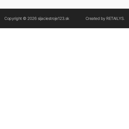
Copyright © 2026
sijaciestroje123.sk
Created by
RETAILYS.