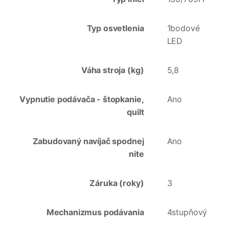
Typ osvetlenia
1bodové
LED
Váha stroja (kg)
5,8
Vypnutie podávača - štopkanie,
Ano
quilt
Zabudovaný navíjač spodnej
Ano
nite
Záruka (roky)
3
Mechanizmus podávania
4stupňový