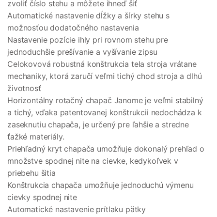
zvoliť číslo stehu a môžete ihneď šiť
Automatické nastavenie dĺžky a šírky stehu s
možnosťou dodatočného nastavenia
Nastavenie pozície ihly pri rovnom stehu pre
jednoduchšie prešívanie a vyšívanie zipsu
Celokovová robustná konštrukcia tela stroja vrátane
mechaniky, ktorá zaručí veľmi tichý chod stroja a dlhú
životnosť
Horizontálny rotačný chapač Janome je veľmi stabilný
a tichý, vďaka patentovanej konštrukcii nedochádza k
zaseknutiu chapača, je určený pre ľahšie a stredne
ťažké materiály.
Priehľadný kryt chapača umožňuje dokonalý prehľad o
množstve spodnej nite na cievke, kedykoľvek v
priebehu šitia
Konštrukcia chapača umožňuje jednoduchú výmenu
cievky spodnej nite
Automatické nastavenie prítlaku pätky