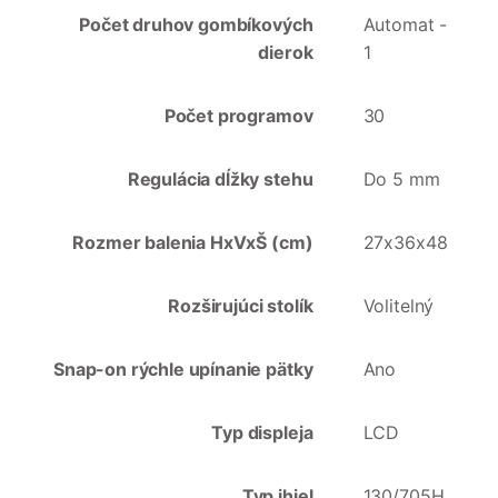
Počet druhov gombíkových
Automat -
dierok
1
Počet programov
30
Regulácia dĺžky stehu
Do 5 mm
Rozmer balenia HxVxŠ (cm)
27x36x48
Rozširujúci stolík
Volitelný
Snap-on rýchle upínanie pätky
Ano
Typ displeja
LCD
Typ ihiel
130/705H