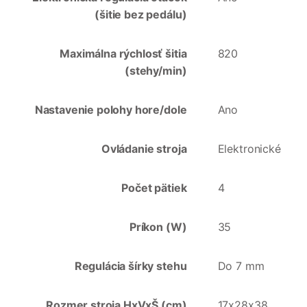
(šitie bez pedálu)
Maximálna rýchlosť šitia
820
(stehy/min)
Nastavenie polohy hore/dole
Ano
Ovládanie stroja
Elektronické
Počet pätiek
4
Príkon (W)
35
Regulácia šírky stehu
Do 7 mm
Rozmer stroja HxVxŠ (cm)
17x28x38