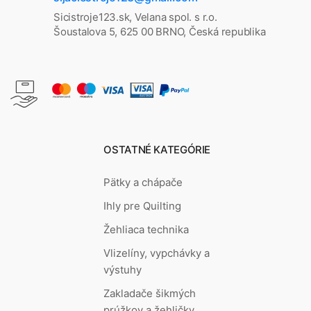
Sicistroje123.sk, Velana spol. s r.o.
Šoustalova 5, 625 00 BRNO, Česká republika
OSTATNÉ KATEGÓRIE
Pätky a chápače
Ihly pre Quilting
Žehliaca technika
Vlizelíny, vypchávky a
výstuhy
Zakladače šikmých
prúžkov a žehličky