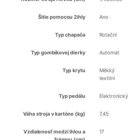
Šitie pomocou 2ihly
Ano
Typ chapača
Rotační
Typ gombíkovej dierky
Automat
Typ krytu
Měkký
textilní
Typ pedálu
Elektronický
Váha stroja v kartóne (kg)
7,45
Vzdialenosť medzi ihlou a
17
frémou (cm)