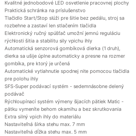
Kvalitné jednobodové LED osvetlenie pracovnej plochy
Praktická schránka na príslušenstvo
Tlačidlo Start/Stop slúži pre šitie bez pedálu, stroj sa
rozbehne a zastaví len stlačením tlačidla
Elektronický ručný spúšťač umožní jemnú reguláciu
rýchlosti šitia a stabilitu sily vpichu ihly
Automatická senzorová gombíková dierka (1 druh),
dierka sa ušije úplne automaticky a presne na rozmer
gombíka, pre ktorý je určená
Automatické vytiahnutie spodnej nite pomocou tlačidla
pre polohu ihly
SFS-Super podávací systém - sedemnásobne delený
podávač
Rýchloupínací systém výmeny šijacích pätiek Matic -
pätku vymeníte behom okamihu a bez skrutkovania
Extra silný vpich ihly do materiálu
Nastaviteľná šírka stehu max. 7 mm
Nastaviteľná dĺžka stehu max. 5 mm