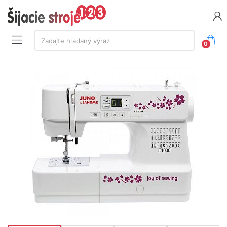
Vyhľadávanie:
Zadajte hľadaný výraz
0