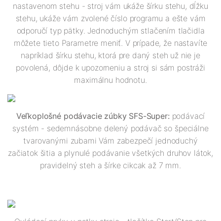
nastavenom stehu - stroj vám ukáže šírku stehu, dĺžku
stehu, ukáže vám zvolené číslo programu a ešte vám
odporučí typ pätky. Jednoduchým stlačením tlačidla
môžete tieto Parametre meniť. V prípade, že nastavíte
napríklad šírku stehu, ktorá pre daný steh už nie je
povolená, dôjde k upozorneniu a stroj si sám postráži
maximálnu hodnotu.
Veľkoplošné podávacie zúbky SFS-Super:
podávací
systém - sedemnásobne delený podávač so špeciálne
tvarovanými zubami Vám zabezpečí jednoduchý
začiatok šitia a plynulé podávanie všetkých druhov látok,
pravidelný steh a šírke cikcak až 7 mm.