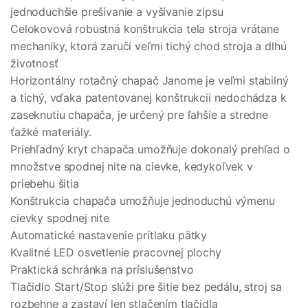
jednoduchšie prešívanie a vyšívanie zipsu
Celokovová robustná konštrukcia tela stroja vrátane
mechaniky, ktorá zaručí veľmi tichý chod stroja a dlhú
životnosť
Horizontálny rotačný chapač Janome je veľmi stabilný
a tichý, vďaka patentovanej konštrukcii nedochádza k
zaseknutiu chapača, je určený pre ľahšie a stredne
ťažké materiály.
Priehľadný kryt chapača umožňuje dokonalý prehľad o
množstve spodnej nite na cievke, kedykoľvek v
priebehu šitia
Konštrukcia chapača umožňuje jednoduchú výmenu
cievky spodnej nite
Automatické nastavenie prítlaku pätky
Kvalitné LED osvetlenie pracovnej plochy
Praktická schránka na príslušenstvo
Tlačidlo Start/Stop slúži pre šitie bez pedálu, stroj sa
rozbehne a zastaví len stlačením tlačidla