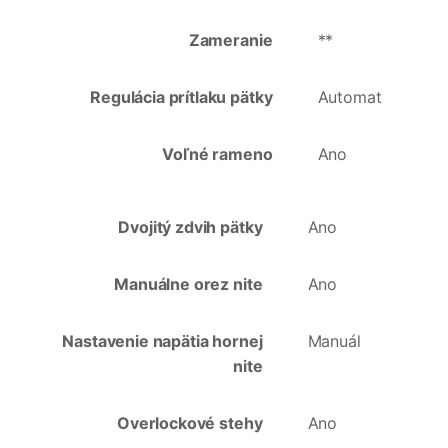
Zameranie
**
Regulácia prítlaku pätky
Automat
Voľné rameno
Ano
Dvojitý zdvih pätky
Ano
Manuálne orez nite
Ano
Nastavenie napätia hornej
Manuál
nite
Overlockové stehy
Ano