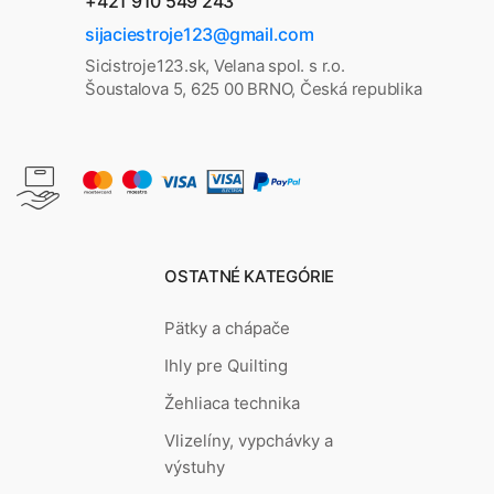
+421 910 549 243
sijaciestroje123@gmail.com
Sicistroje123.sk, Velana spol. s r.o.
Šoustalova 5, 625 00 BRNO, Česká republika
OSTATNÉ KATEGÓRIE
Pätky a chápače
Ihly pre Quilting
Žehliaca technika
Vlizelíny, vypchávky a
výstuhy