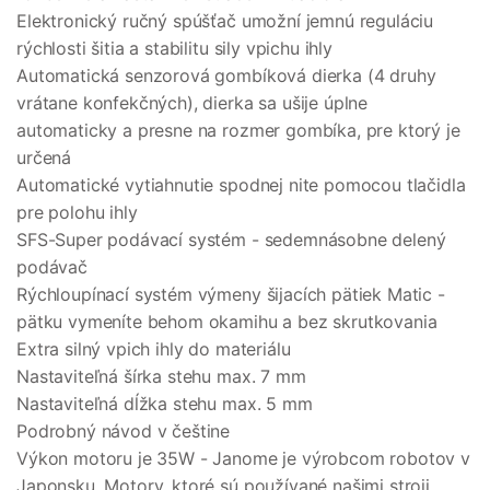
Elektronický ručný spúšťač umožní jemnú reguláciu
rýchlosti šitia a stabilitu sily vpichu ihly
Automatická senzorová gombíková dierka (4 druhy
vrátane konfekčných), dierka sa ušije úplne
automaticky a presne na rozmer gombíka, pre ktorý je
určená
Automatické vytiahnutie spodnej nite pomocou tlačidla
pre polohu ihly
SFS-Super podávací systém - sedemnásobne delený
podávač
Rýchloupínací systém výmeny šijacích pätiek Matic -
pätku vymeníte behom okamihu a bez skrutkovania
Extra silný vpich ihly do materiálu
Nastaviteľná šírka stehu max. 7 mm
Nastaviteľná dĺžka stehu max. 5 mm
Podrobný návod v češtine
Výkon motoru je 35W - Janome je výrobcom robotov v
Japonsku. Motory, ktoré sú používané našimi stroji,