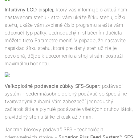
Intuitívny LCD displej
, ktorý vás informuje o aktuálnom
nastavenom stehu - stroj vám ukáže šírku stehu, dĺžku
stehu, ukáže vám zvolené číslo programu a ešte vám
odporučí typ pätky. Jednoduchým stlačením tlačidla
môžete tieto Parametre meniť. V prípade, že nastavíte
napríklad šírku stehu, ktorá pre daný steh už nie je
povolená, dôjde k upozorneniu a stroj si sám postráži
maximálnu hodnotu.
Veľkoplošné podávacie zúbky SFS-Super:
podávací
systém - sedemnásobne delený podávač so špeciálne
tvarovanými zubami Vám zabezpečí jednoduchý
začiatok šitia a plynulé podávanie všetkých druhov látok,
pravidelný steh a šírke cikcak až 7 mm.
Janome blokový podávač SFS - technológia
priemyselných strojov -
Superior Plus Feed System™ SFS