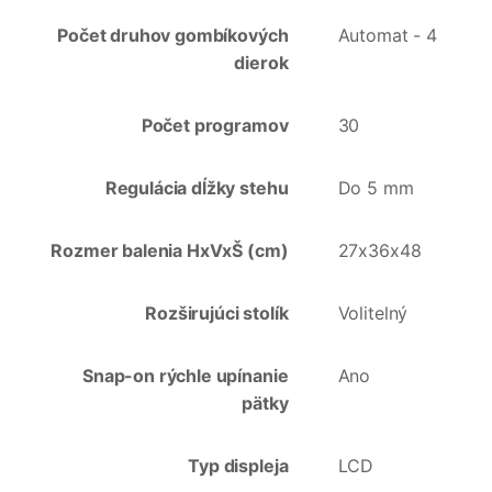
Počet druhov gombíkových
Automat - 4
dierok
Počet programov
30
Regulácia dĺžky stehu
Do 5 mm
Rozmer balenia HxVxŠ (cm)
27x36x48
Rozširujúci stolík
Volitelný
Snap-on rýchle upínanie
Ano
pätky
Typ displeja
LCD