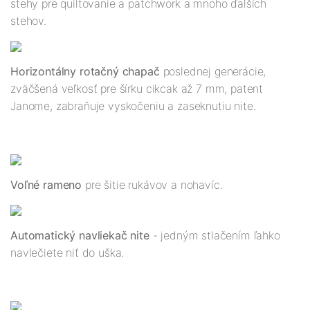
stehy pre quiltovanie a patchwork a mnoho ďalších
stehov.
Horizontálny rotačný chapač
poslednej generácie,
zväčšená veľkosť pre šírku cikcak až 7 mm, patent
Janome, zabraňuje vyskočeniu a zaseknutiu nite.
Voľné rameno
pre šitie rukávov a nohavíc.
Automatický navliekač nite
- jedným stlačením ľahko
navlečiete niť do uška.