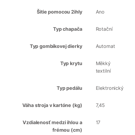
Šitie pomocou 2ihly
Ano
Typ chapača
Rotační
Typ gombíkovej dierky
Automat
Typ krytu
Měkký
textilní
Typ pedálu
Elektronický
Váha stroja v kartóne (kg)
7,45
Vzdialenosť medzi ihlou a
17
frémou (cm)