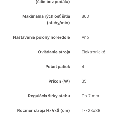
(šitie bez pedálu)
Maximálna rýchlosť šitia
860
(stehy/min)
Nastavenie polohy hore/dole
Ano
Ovládanie stroja
Elektronické
Počet pätiek
4
Príkon (W)
35
Regulácia šírky stehu
Do 7 mm
Rozmer stroja HxVxŠ (cm)
17x28x38