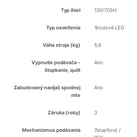
Typ ihiel
130/705H
Typ osvetlenia
1bodové LED
Váha stroja (kg)
5,8
Vypnutie podávača -
Ano
štopkanie, quilt
Zabudovaný navíjač spodnej
Ano
nite
Záruka (roky)
3
Mechanizmus podávania
7stupňový /