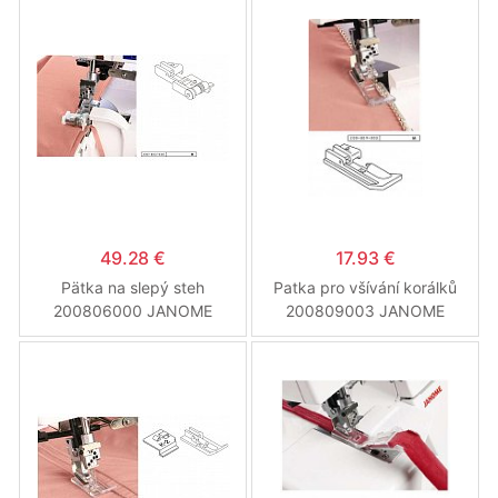
49.28 €
17.93 €
Pätka na slepý steh
Patka pro všívání korálků
200806000 JANOME
200809003 JANOME