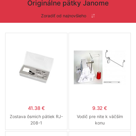
Originálne pätky Janome
41.38 €
9.32 €
Zostava ôsmich pätiek RJ-
Vodič pre nite k väčším
208-1
konu