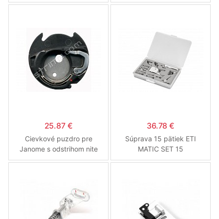
chapačom
25.87 €
36.78 €
Cievkové puzdro pre
Súprava 15 pätiek ETI
Janome s odstrihom nite
MATIC SET 15
(Náhradné diely pre šijacie
stroje Janome)