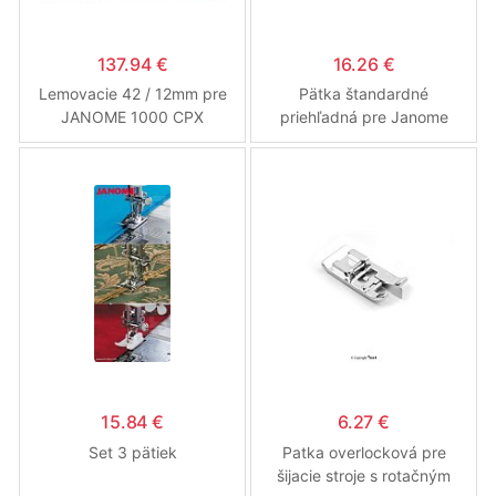
137.94 €
16.26 €
Lemovacie 42 / 12mm pre
Pätka štandardné
JANOME 1000 CPX
priehľadná pre Janome
COVER PRO
6600 a 7700
15.84 €
6.27 €
Set 3 pätiek
Patka overlocková pre
šijacie stroje s rotačným