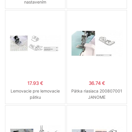
nastavením
17.93 €
36.74 €
Lemovacie pre lemovacie
Pätka riasiaca 200807001
pätku
JANOME