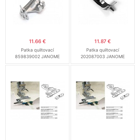
11.66 €
11.87 €
Patka quiltovací
Patka quiltovací
859839002 JANOME
202087003 JANOME