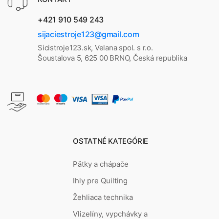
+421 910 549 243
sijaciestroje123@gmail.com
Sicistroje123.sk, Velana spol. s r.o.
Šoustalova 5, 625 00 BRNO, Česká republika
OSTATNÉ KATEGÓRIE
Pätky a chápače
Ihly pre Quilting
Žehliaca technika
Vlizelíny, vypchávky a