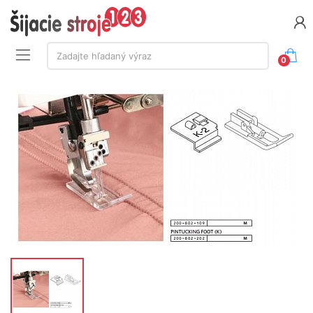
Vyhľadávanie:
Zadajte hľadaný výraz
0