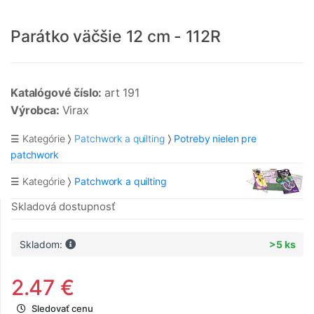
Parátko väčšie 12 cm - 112R
Katalógové číslo:
art 191
Výrobca:
Virax
☰ Kategórie
Patchwork a quilting
Potreby nielen pre
patchwork
☰ Kategórie
Patchwork a quilting
Skladová dostupnosť
Skladom:
>5 ks
2.47 €
Sledovať cenu