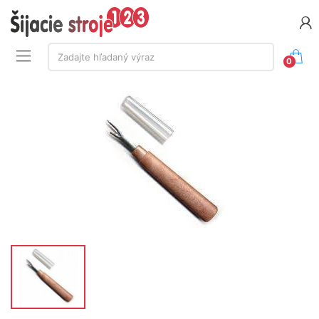
Vyhľadávanie:
Zadajte hľadaný výraz
0