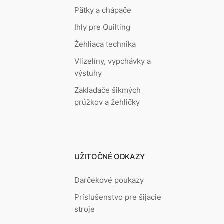
Pätky a chápače
Ihly pre Quilting
Žehliaca technika
Vlizelíny, vypchávky a
výstuhy
Zakladače šikmých
prúžkov a žehličky
UŽITOČNÉ ODKAZY
Darčekové poukazy
Príslušenstvo pre šijacie
stroje