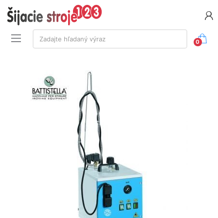
Vyhľadávanie:
Zadajte hľadaný výraz
0