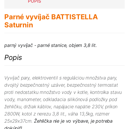
POPIS
Parné vyvíjač BATTISTELLA
Saturnin
parný vyvíjač - parné stanice, objem 3,8 lit.
Popis
Vyvíjač pary, elektroventil s reguláciou množstva pary,
dvojitý bezpečnostný uzáver, bezpečnostný termostat
proti nedostatku množstvo vody v kotle, kontrolka stavu
vody, manometer, odkladacia silikónová podložky pod
žehličku, držiak káblov, napájacie napätie 230V, príkon
2800W, kotol z nerezu 3,8 lit., váha 13,5kg, rozmer
25x29x37cm.
Žehlička nie je vo výbave, je potreba
dokúpiť!