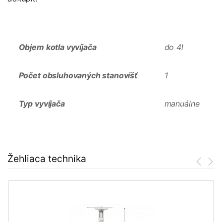
Objem kotla vyvíjača
do 4l
Počet obsluhovaných stanovíšť
1
Typ vyvíjača
manuálne
Žehliaca technika