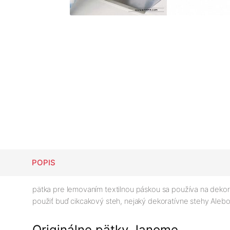
POPIS
pätka pre lemovaním textilnou páskou sa používa na dek
použiť buď cikcakový steh, nejaký dekoratívne stehy Alebo
Originálne pätky Janome