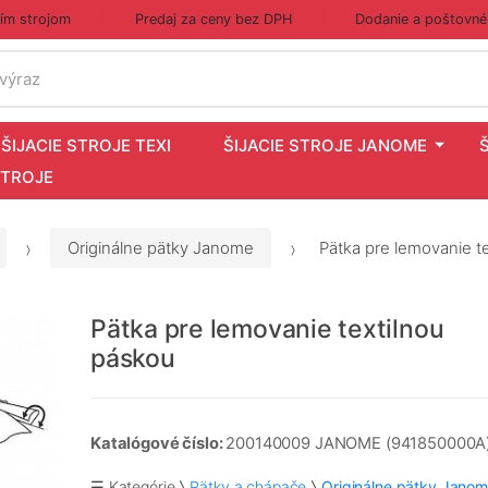
cím strojom
Predaj za ceny bez DPH
Dodanie a poštovné
 výraz
ŠIJACIE STROJE TEXI
ŠIJACIE STROJE JANOME
STROJE
Originálne pätky Janome
Pätka pre lemovanie t
Pätka pre lemovanie textilnou
páskou
Katalógové číslo:
200140009 JANOME (941850000A
☰ Kategórie
Pätky a chápače
Originálne pätky Jano