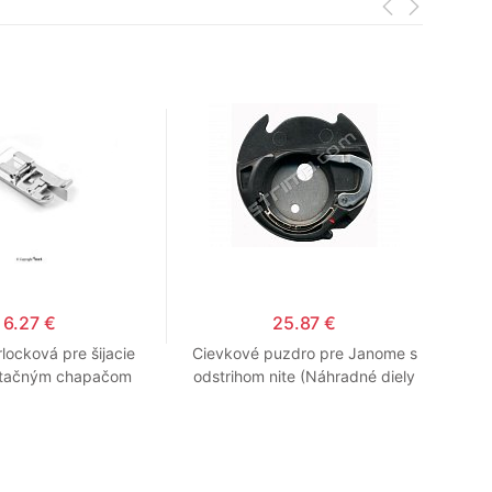
6.27 €
25.87 €
locková pre šijacie
Cievkové puzdro pre Janome s
Sú
rotačným chapačom
odstrihom nite (Náhradné diely
pre šijacie stroje Janome)