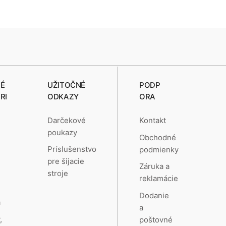
É
UŽITOČNÉ
PODP
RI
ODKAZY
ORA
Darčekové
Kontakt
poukazy
Obchodné
e
Príslušenstvo
podmienky
pre šijacie
Záruka a
stroje
reklamácie
a
Dodanie
a
a
,
poštovné