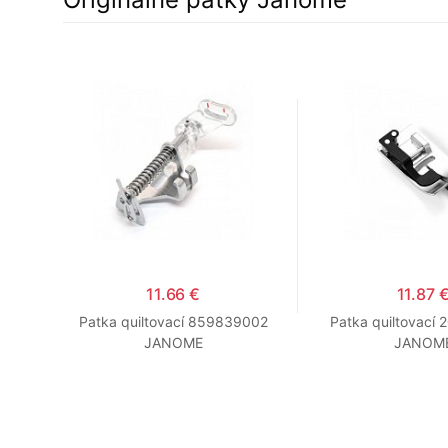
11.66 €
11.87 
Patka quiltovací 859839002
Patka quiltovací
JANOME
JANOM