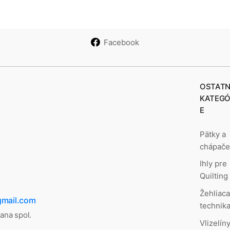
Facebook
OSTATN
KATEGÓ
E
Pätky a
chápač
Ihly pre
Quilting
Žehliac
gmail.com
technik
lana spol.
Vlizelíny