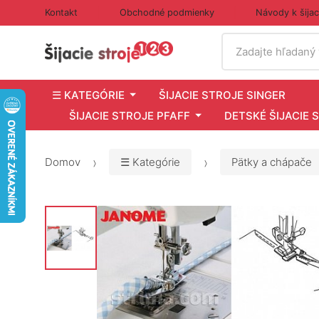
Kontakt
Obchodné podmienky
Návody k šija
Vyhľadať
Zadajte hľadaný
☰ KATEGÓRIE
ŠIJACIE STROJE SINGER
ŠIJACIE STROJE PFAFF
DETSKÉ ŠIJACIE 
Domov
☰ Kategórie
Pätky a chápače