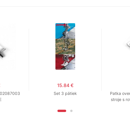
€
15.84 €
 202087003
Set 3 pätiek
Patka over
E
stroje s 