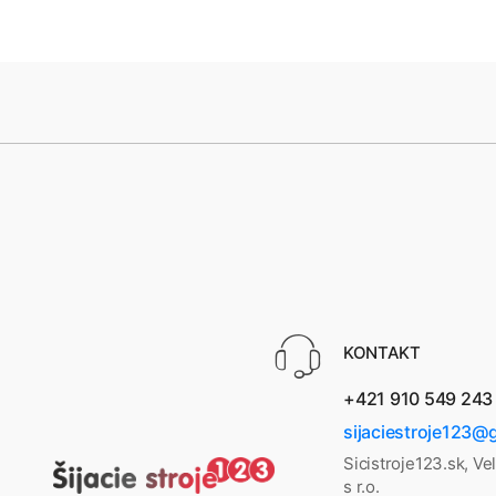
KONTAKT
+421 910 549 243
sijaciestroje123@
Sicistroje123.sk, Ve
s r.o.