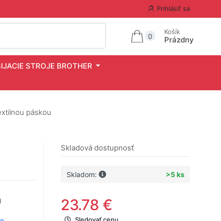
Prihlásiť sa
Košík
0
Prázdny
ŠIJACIE STROJE BROTHER
extilnou páskou
Skladová dostupnosť
Skladom:
>5 ks
23.78 €
)
Sledovať cenu
me