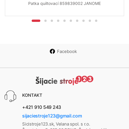
Patka quiltovací 859839002 JANOME
Facebook
KONTAKT
+421 910 549 243
sijaciestroje123@gmail.com
Sicistroje123.sk, Velana spol. s r.o.