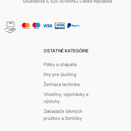
Šoustalova 5, 625 00 BRNO, Česká republika
OSTATNÉ KATEGÓRIE
Pätky a chápače
Ihly pre Quilting
Žehliaca technika
Vlizelíny, vypchávky a
výstuhy
Zakladače šikmých
prúžkov a žehličky