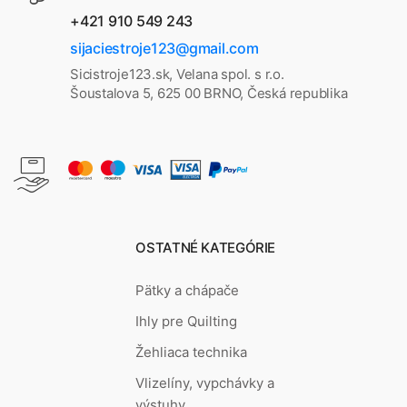
+421 910 549 243
sijaciestroje123@gmail.com
Sicistroje123.sk, Velana spol. s r.o.
Šoustalova 5, 625 00 BRNO, Česká republika
OSTATNÉ KATEGÓRIE
Pätky a chápače
Ihly pre Quilting
Žehliaca technika
Vlizelíny, vypchávky a
výstuhy