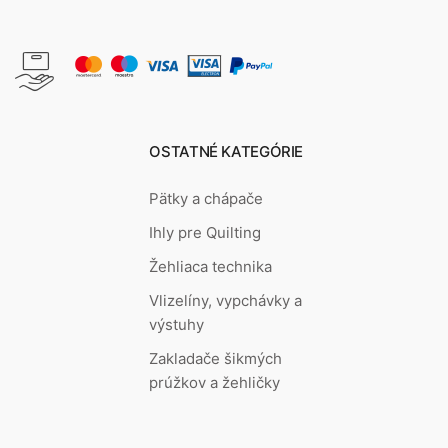
OSTATNÉ KATEGÓRIE
Pätky a chápače
Ihly pre Quilting
Žehliaca technika
Vlizelíny, vypchávky a
výstuhy
Zakladače šikmých
prúžkov a žehličky