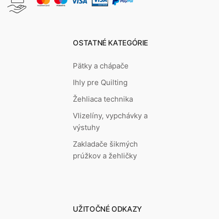
OSTATNÉ KATEGÓRIE
Pätky a chápače
Ihly pre Quilting
Žehliaca technika
Vlizelíny, vypchávky a
výstuhy
Zakladače šikmých
prúžkov a žehličky
UŽITOČNÉ ODKAZY