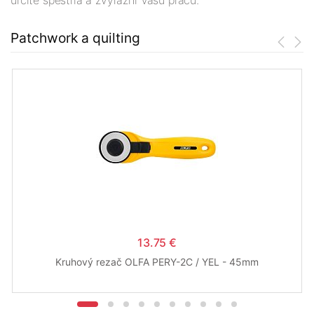
určite spestria a zvýrazní Vasu prácu.
Patchwork a quilting
13.75 €
Kruhový rezač OLFA PERY-2C / YEL - 45mm