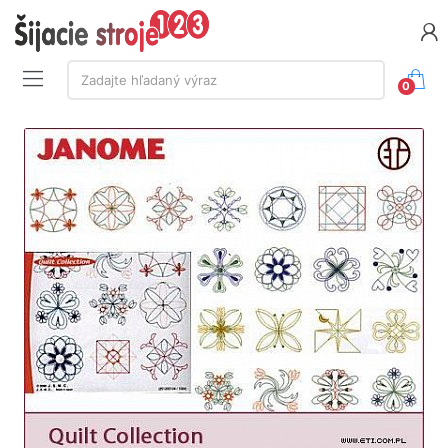
Vyhľadávanie:
Zadajte hľadaný výraz
0