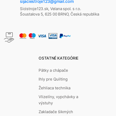
sijaciestroje123@gmail.com
Sicistroje123.sk, Velana spol. s r.o.
Šoustalova 5, 625 00 BRNO, Česká republika
OSTATNÉ KATEGÓRIE
Pätky a chápače
Ihly pre Quilting
Žehliaca technika
Vlizelíny, vypchávky a
výstuhy
Zakladače šikmých