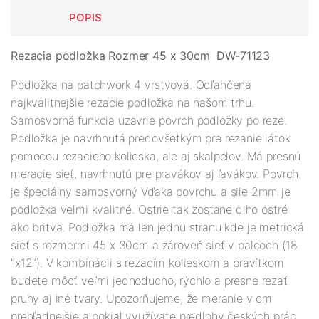
POPIS
Rezacia podložka Rozmer 45 x 30cm DW-71123
Podložka na patchwork 4 vrstvová. Odľahčená
najkvalitnejšie rezacie podložka na našom trhu.
Samosvorná funkcia uzavrie povrch podložky po reze.
Podložka je navrhnutá predovšetkým pre rezanie látok
pomocou rezacieho kolieska, ale aj skalpelov. Má presnú
meracie sieť, navrhnutú pre pravákov aj ľavákov. Povrch
je špeciálny samosvorný Vďaka povrchu a sile 2mm je
podložka veľmi kvalitné. Ostrie tak zostane dlho ostré
ako britva. Podložka má len jednu stranu kde je metrická
sieť s rozmermi 45 x 30cm a zároveň sieť v palcoch (18
"x12"). V kombinácii s rezacím kolieskom a pravítkom
budete môcť veľmi jednoducho, rýchlo a presne rezať
pruhy aj iné tvary. Upozorňujeme, že meranie v cm
prehľadnejšie a pokiaľ využívate predlohy českých prác,