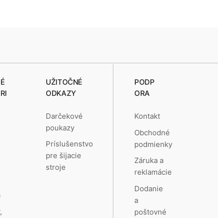
É
UŽITOČNÉ
PODP
RI
ODKAZY
ORA
Darčekové
Kontakt
poukazy
Obchodné
e
Príslušenstvo
podmienky
pre šijacie
Záruka a
stroje
reklamácie
a
Dodanie
a
a
,
poštovné