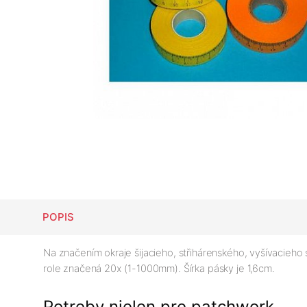
POPIS
Na značením okraje šijacieho, střihárenského, vyšívacieho 
role značená 20x (1-1000mm). Šírka pásky je 1,6cm.
Potreby nielen pre patchwork