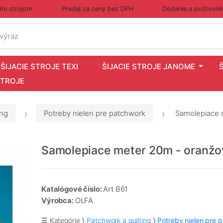
cím strojom
Predaj za ceny bez DPH
Dodanie a poštovné
 výraz
ŠIJACIE STROJE TEXI
ŠIJACIE STROJE JANOME
STROJE
ing
Potreby nielen pre patchwork
Samolepiace 
Samolepiace meter 20m - oranžo
Katalógové číslo:
Art B61
Výrobca:
OLFA
☰ Kategórie
Patchwork a quilting
Potreby nielen pre 