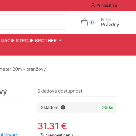
Prihlásiť sa
Košík
0
Prázdny
ŠIJACIE STROJE BROTHER
meter 20m - oranžový
vý
Skladová dostupnosť
Skladom:
>5 ks
31.31 €
patchwork
Sledovať cenu