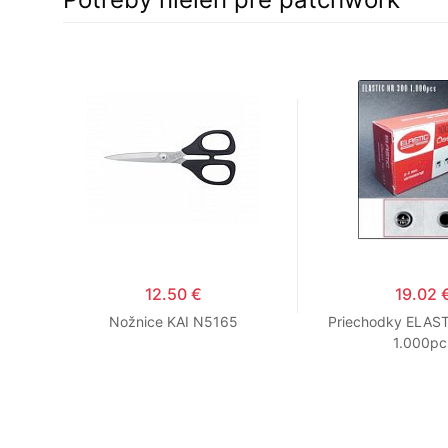
12.50 €
19.02 
cie
Nožnice KAI N5165
Priechodky ELAS
é
1.000pc