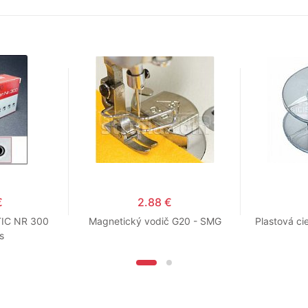
€
2.88 €
TIC NR 300
Magnetický vodič G20 - SMG
Plastová ci
s