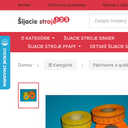
Kontakt
Obchodné podmienky
Návody k šija
Vyhľadať
Zadajte hľadaný
☰ KATEGÓRIE
ŠIJACIE STROJE SINGER
ŠIJACIE STROJE PFAFF
DETSKÉ ŠIJACIE 
Domov
☰ Kategórie
Patchwork a quilt