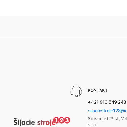
KONTAKT
+421 910 549 243
sijaciestroje123@
Sicistroje123.sk, Ve
s r.o.