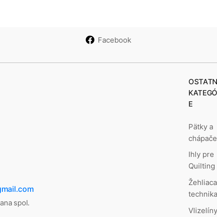
Facebook
OSTATN
KATEGÓ
E
Pätky a
chápač
Ihly pre
Quilting
Žehliac
gmail.com
technik
lana spol.
Vlizelíny