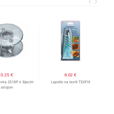
0.25 €
6.02 €
evka 2518P k šijacím
Lepidlo na textil TEXFIX
Pa
strojom