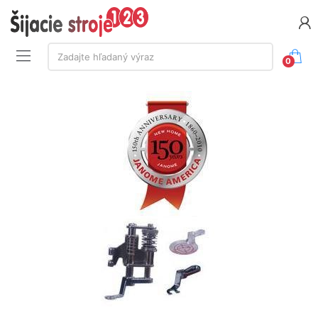
Vyhľadávanie:
Zadajte hľadaný výraz
0