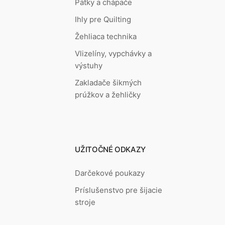
Pätky a chápače
Ihly pre Quilting
Žehliaca technika
Vlizelíny, vypchávky a
výstuhy
Zakladače šikmých
prúžkov a žehličky
UŽITOČNÉ ODKAZY
Darčekové poukazy
Príslušenstvo pre šijacie
stroje