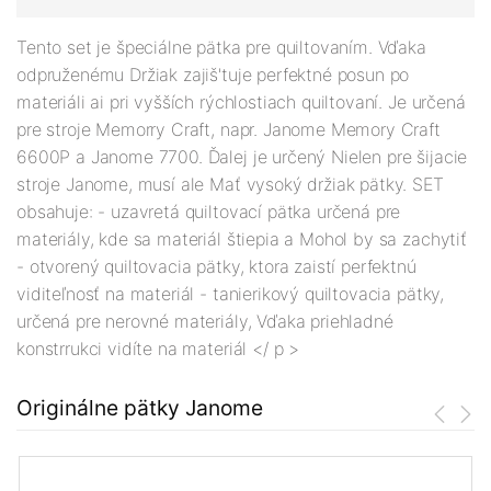
Tento set je špeciálne pätka pre quiltovaním. Vďaka
odpruženému Držiak zajiš'tuje perfektné posun po
materiáli ai pri vyšších rýchlostiach quiltovaní. Je určená
pre stroje Memorry Craft, napr. Janome Memory Craft
6600P a Janome 7700. Ďalej je určený Nielen pre šijacie
stroje Janome, musí ale Mať vysoký držiak pätky. SET
obsahuje: - uzavretá quiltovací pätka určená pre
materiály, kde sa materiál štiepia a Mohol by sa zachytiť
- otvorený quiltovacia pätky, ktora zaistí perfektnú
viditeľnosť na materiál - tanierikový quiltovacia pätky,
určená pre nerovné materiály, Vďaka priehladné
konstrrukci vidíte na materiál </ p >
Originálne pätky Janome