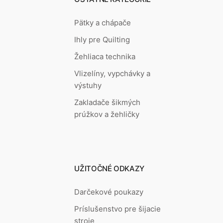
Pätky a chápače
Ihly pre Quilting
Žehliaca technika
Vlizelíny, vypchávky a
výstuhy
Zakladače šikmých
prúžkov a žehličky
UŽITOČNÉ ODKAZY
Darčekové poukazy
Príslušenstvo pre šijacie
stroje