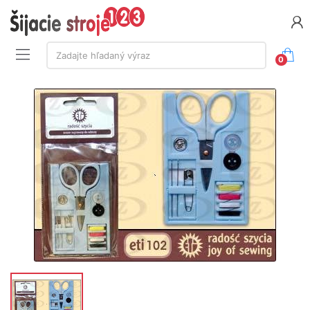
Vyhľadávanie:
Zadajte hľadaný výraz
0