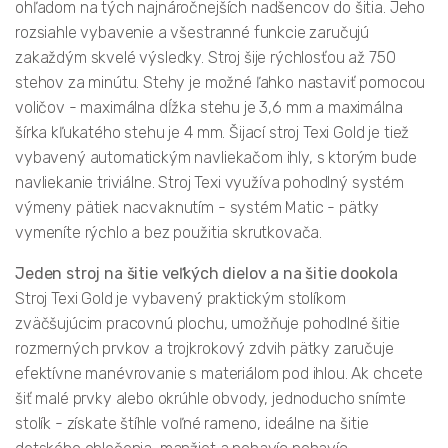
ohľadom na tých najnáročnejších nadšencov do šitia. Jeho
rozsiahle vybavenie a všestranné funkcie zaručujú
zakaždým skvelé výsledky. Stroj šije rýchlosťou až 750
stehov za minútu. Stehy je možné ľahko nastaviť pomocou
voličov - maximálna dĺžka stehu je 3,6 mm a maximálna
šírka kľukatého stehu je 4 mm. Šijací stroj Texi Gold je tiež
vybavený automatickým navliekačom ihly, s ktorým bude
navliekanie triviálne. Stroj Texi využíva pohodlný systém
výmeny pätiek nacvaknutím - systém Matic - pätky
vymeníte rýchlo a bez použitia skrutkovača.
Jeden stroj na šitie veľkých dielov a na šitie dookola
Stroj Texi Gold je vybavený praktickým stolíkom
zväčšujúcim pracovnú plochu, umožňuje pohodlné šitie
rozmerných prvkov a trojkrokový zdvih pätky zaručuje
efektívne manévrovanie s materiálom pod ihlou. Ak chcete
šiť malé prvky alebo okrúhle obvody, jednoducho snímte
stolík - získate štíhle voľné rameno, ideálne na šitie