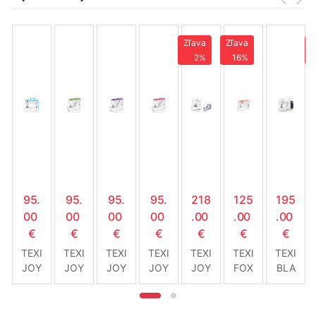
Zľava
Zľava
Z
2%
16%
95.
95.
95.
95.
218
125
195
00
00
00
00
.00
.00
.00
€
€
€
€
€
€
€
TEXI
TEXI
TEXI
TEXI
TEXI
TEXI
TEXI
JOY
JOY
JOY
JOY
JOY
FOX
BLA
130
130
130
130
LOC
25
CK
4 -
3 -
2 -
1 -
K
&
Šija
Šija
Šija
Šija
2/4
WHI