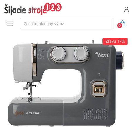
Vyhľadávanie:
Zadajte hľadaný výraz
0
Zľava
17%