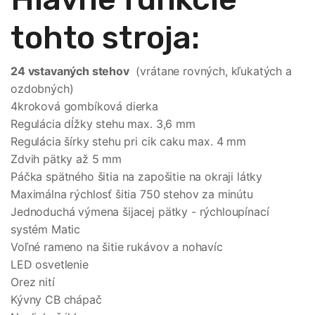
tohto stroja:
24 vstavaných stehov
(vrátane rovných, kľukatých a
ozdobných)
4kroková gombíková dierka
Regulácia dĺžky stehu max. 3,6 mm
Regulácia šírky stehu pri cik caku max. 4 mm
Zdvih pätky až 5 mm
Páčka spätného šitia na zapošitie na okraji látky
Maximálna rýchlosť šitia 750 stehov za minútu
Jednoduchá výmena šijacej pätky - rýchloupínací
systém Matic
Voľné rameno na šitie rukávov a nohavíc
LED osvetlenie
Orez nití
Kývny CB chápač