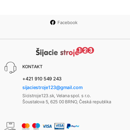
cí
cí
cí
cí
- 2,
TE
stroj
stroj
stroj
stroj
3, 4
-
-
-
-
-
Facebook
Mod
Zele
Fialo
Ruž
nitn
rý
ný
vý
ový
ý
over
lock
+
TAŠ
KA
KONTAKT
+421 910 549 243
sijaciestroje123@gmail.com
Sicistroje123.sk, Velana spol. s r.o.
Šoustalova 5, 625 00 BRNO, Česká republika