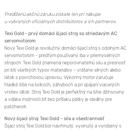
Predĺženú akčnú záruku získate len pri nákupe
u vybraných oficiálnych distribútorov a ich partnerov.
Texi Gold - prvý domáci šijací stroj so striedavým AC
servomotorom
Nový Texi Gold je revolučný domáci šijací stroj s odolným AC
servomotorom - predtým používaný iba v priemyselných
strojoch. Texi Gold znamená neporovnateľnú silu a presnosť
pri šití všetkých typov materiálov – vrátane silných alebo
látok s povrchovou úpravou. Výkonný motor zaručuje
hladké šitie na švíkoch, záhyboch a pri spájaní viacerých
vrstiev látok. Stroj Texi Gold je perfektný na šitie džínsoviny
a vďaka možnosti šiť bez prítlaku pätky je ideálny pre
patchwork.
Nový šijací stroj Texi Gold - sila a všestrannosť
Šijací stroj Texi Gold bol navrhnutý, vyvinutý a vyrobený s