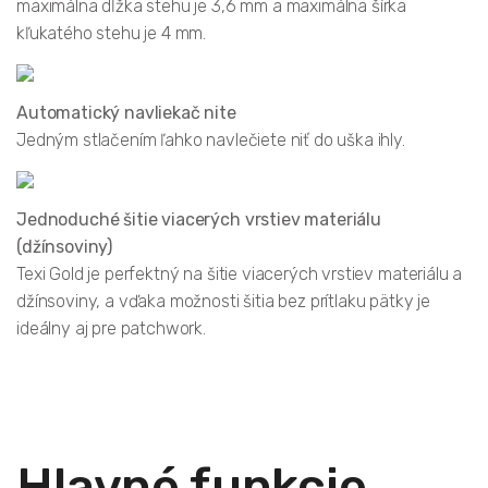
maximálna dĺžka stehu je 3,6 mm a maximálna šírka
kľukatého stehu je 4 mm.
Automatický navliekač nite
Jedným stlačením ľahko navlečiete niť do uška ihly.
Jednoduché šitie viacerých vrstiev materiálu
(džínsoviny)
Texi Gold je perfektný na šitie viacerých vrstiev materiálu a
džínsoviny, a vďaka možnosti šitia bez prítlaku pätky je
ideálny aj pre patchwork.
Hlavné funkcie