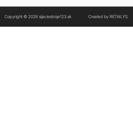
Copyright © 2026
sijaciestroje123.sk
Created by
RETAILYS.