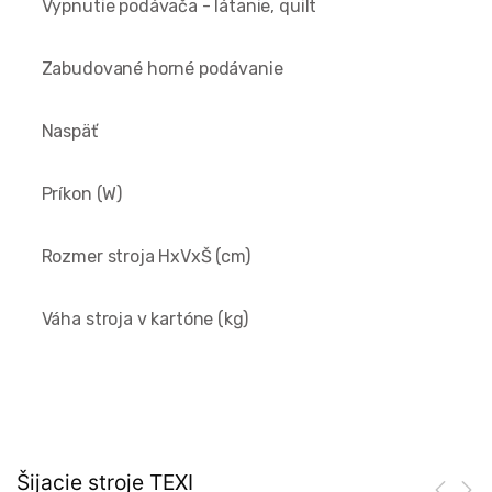
Vypnutie podávača - látanie, quilt
Zabudované horné podávanie
Naspäť
Príkon (W)
Rozmer stroja HxVxŠ (cm)
Váha stroja v kartóne (kg)
Šijacie stroje TEXI