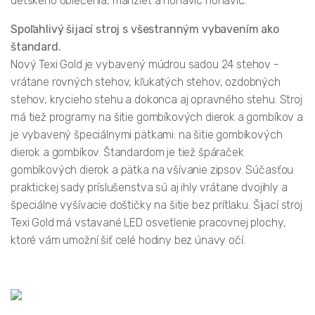
detského oblečenia, manžiet a nohavíc nohavíc.
Spoľahlivý šijací stroj s všestranným vybavením ako
štandard.
Nový Texi Gold je vybavený múdrou sadou 24 stehov -
vrátane rovných stehov, kľukatých stehov, ozdobných
stehov, krycieho stehu a dokonca aj opravného stehu. Stroj
má tiež programy na šitie gombíkových dierok a gombíkov a
je vybavený špeciálnymi pätkami: na šitie gombíkových
dierok a gombíkov. Štandardom je tiež špáraček
gombíkových dierok a pätka na všívanie zipsov. Súčasťou
praktickej sady príslušenstva sú aj ihly vrátane dvojihly a
špeciálne vyšívacie doštičky na šitie bez prítlaku. Šijací stroj
Texi Gold má vstavané LED osvetlenie pracovnej plochy,
ktoré vám umožní šiť celé hodiny bez únavy očí.