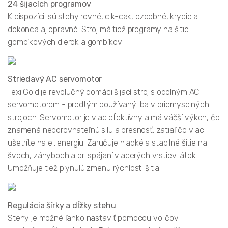
24 šijacích programov
K dispozícii sú stehy rovné, cik-cak, ozdobné, krycie a
dokonca aj opravné. Stroj má tiež programy na šitie
gombíkových dierok a gombíkov.
Striedavý AC servomotor
Texi Gold je revolučný domáci šijací stroj s odolným AC
servomotorom - predtým používaný iba v priemyselných
strojoch. Servomotor je viac efektívny a má väčší výkon, čo
znamená neporovnateľnú silu a presnosť, zatiaľ čo viac
ušetríte na el. energiu. Zaručuje hladké a stabilné šitie na
švoch, záhyboch a pri spájaní viacerých vrstiev látok.
Umožňuje tiež plynulú zmenu rýchlosti šitia.
Regulácia šírky a dĺžky stehu
Stehy je možné ľahko nastaviť pomocou voličov -