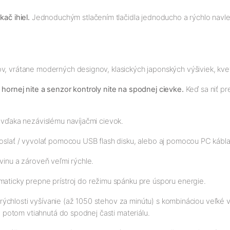
ač ihiel.
Jednoduchým stlačením tlačidla jednoducho a rýchlo navlečie
v, vrátane moderných designov, klasických japonských výšiviek, kve
 hornej nite a senzor kontroly nite na spodnej cievke.
Keď sa niť pr
o vďaka nezávislému navíjačmi cievok.
oslať / vyvolať pomocou USB flash disku, alebo aj pomocou PC kábla
vinu a zároveň veľmi rýchle.
aticky prepne prístroj do režimu spánku pre úsporu energie.
aka rýchlosti vyšívanie (až 1050 stehov za minútu) s kombináciou veľ
je potom vtiahnutá do spodnej časti materiálu.