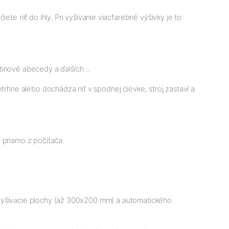
te niť do ihly. Pri vyšívanie viacfarebné výšivky je to
tinové abecedy a ďalších ..
etrhne alebo dochádza niť v spodnej cievke, stroj zastaví a
 priamo z počítača.
ké vyšívacie plochy (až 300x200 mm) a automatického