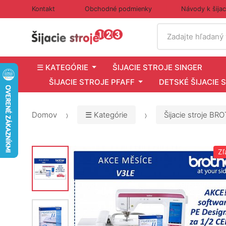
Kontakt
Obchodné podmienky
Návody k šija
Vyhľadať
Zadajte hľadaný
☰ KATEGÓRIE
ŠIJACIE STROJE SINGER
ŠIJACIE STROJE PFAFF
DETSKÉ ŠIJACIE 
Domov
☰ Kategórie
Šijacie stroje BR
Zľ