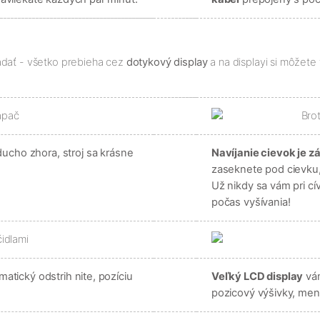
ládať - všetko prebieha cez
dotykový display
a na displayi si môžete 
ucho zhora, stroj sa krásne
Navíjanie cievok je z
zaseknete pod cievku,
Už nikdy sa vám pri c
počas vyšívania!
matický odstrih nite, pozíciu
Veľký LCD display
vám
pozicový výšivky, meniť