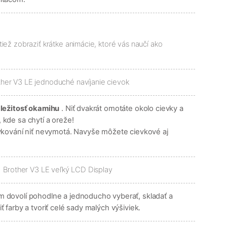
tiež zobraziť krátke animácie, ktoré vás naučí ako
áležitosť okamihu
. Niť dvakrát omotáte okolo cievky a
 kde sa chytí a oreže!
ívkování niť nevymotá. Navyše môžete cievkové aj
 dovolí pohodlne a jednoducho vyberať, skladať a
 farby a tvoriť celé sady malých výšiviek.