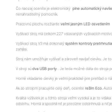
Čo naozaj oceníte je elektronický
plne automatický navliek
nenahraditeľný pomocník.
Pracovnú plochu rozžiarite
veľmi jasným LED osvetlením
Vyšívací stroj má celkom 227 vstavaných vyšívacích motívo
Vyšívací stroj V3 má dokonalý
systém kontroly pretrhnutia
zahlási.
Stroj nám umožňuje vyšívať a zároveň navíjať cievku. Je t
V stroji sú
dva USB porty
. Je teda možné dáta do stroja p
Horné vkladanie cievky je veľmi praktické pre prehľad o ná
Ak so strojom pracujete celý deň, oceníte
režim Eco.
Autom
Kvalita výšiviek je u tohto stroja veľmi vysoká a je to vď
odstrihu. Horná a spodná niť je precízne odstrihnutá a niť 