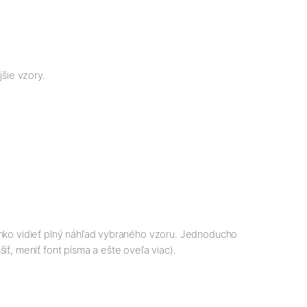
jšie vzory.
ľahko vidieť plný náhľad vybraného vzoru. Jednoducho
iť, meniť font písma a ešte oveľa viac).