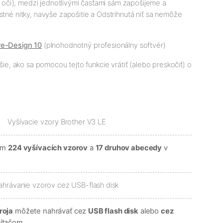
d oči), medzi jednotlivými časťami sám zapošijeme a
stné nitky, navyše zapošitie a Odstrihnutá niť sa nemôže
e-Design 10
(plnohodnotný profesionálny softvér)
šie, ako sa pomocou tejto funkcie vrátiť (alebo preskočiť) o
kom
224 vyšívacích vzorov
a
17 druhov abecedy
v
roja
môžete nahrávať cez
USB flash disk
alebo
cez
ítačom.