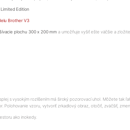
 Limited Edition
delu Brother V3
yšívacie plochu 300 x 200 mm
a umožňuje vyšiť ešte väčšie a zložite
isplej s vysokým rozlíšením má široký pozorovací uhol. Môžete tak 
 Polohovanie vzoru, vytvoriť zrkadlový obraz, otočiť, zväčšiť, zmenš
storu ako inokedy.