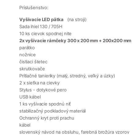
Príslušenstvo:
Vyšívacie LED pätka
(na stroji)
Sada ihiel 130 / 705H
10 ks cievok spodnej nite
2x vyšívacie rámčeky 300 x 200 mm + 200x200 mm
parátko
nožnice
čistiaci štetec
skrutkovače
Prítlačné tanieriky (malý, stredný, veľký a úzky)
2 x sieťka na cievky
Stylus - dotykové pero
USB kábel
1 ks vyšívacie spodnú niť
stabilizačný podkladový materiál
Ochranný kryt proti prachu
kábel
slovenský návod na obsluhu, farebná brožúra vzorov