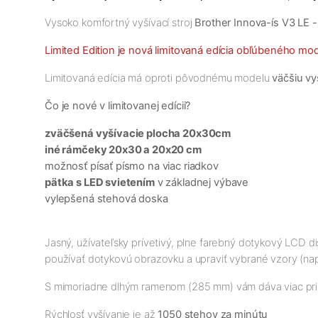
Vysoko komfortný vyšívací stroj
Brother Innova-ís V3 LE -
Limited Edition je nová limitovaná edícia obľúbeného mo
Limitovaná edícia má oproti pôvodnému modelu
väčšiu v
Čo je nové v limitovanej edícii?
zväčšená vyšívacie plocha 20x30cm
iné rámčeky 20x30 a 20x20 cm
možnosť písať písmo na viac riadkov
pätka s LED svietením
v základnej výbave
vylepšená stehová doska
Jasný, užívateľsky prívetivý, plne farebný dotykový LCD d
používať dotykovú obrazovku a upraviť vybrané vzory (napr.
S mimoriadne dlhým ramenom (285 mm) vám dáva viac prie
Rýchlosť vyšívanie je až
1050 stehov za minútu