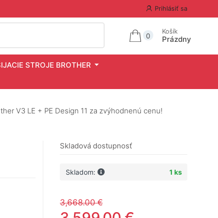
Prihlásiť sa
Košík
0
Prázdny
ŠIJACIE STROJE BROTHER
rother V3 LE + PE Design 11 za zvýhodnenú cenu!
Skladová dostupnosť
Skladom:
1 ks
3,668.00 €
3,599.00 €