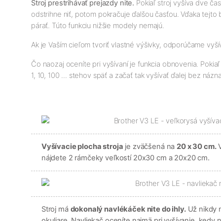
Stroj prestrihávať prejazdy nite.
Pokiaľ stroj vyšíva dve ča
odstrihne niť, potom pokračuje ďalšou časťou. Vďaka tejto 
párať. Túto funkciu nižšie modely nemajú.
Ak je Vaším cieľom tvoriť vlastné výšivky, odporúčame vyší
Čo naozaj oceníte pri vyšívaní je funkcia obnovenia. Pokiaľ
1, 10, 100 ... stehov späť a začať tak vyšívať ďalej bez náz
Vyšívacie plocha stroja
je zväčšená na
20 x 30 cm.
V
nájdete 2 rámčeky veľkostí 20x30 cm a 20x20 cm.
Stroj má
dokonalý navlékáček nite do ihly.
Už nikdy 
okuliare. Navliekač oceníte najmä pri vyšívanie, kedy 