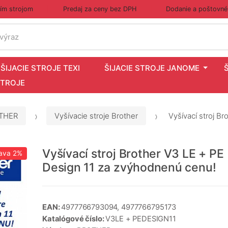
cím strojom
Predaj za ceny bez DPH
Dodanie a poštovné
 výraz
ŠIJACIE STROJE TEXI
ŠIJACIE STROJE JANOME
STROJE
OTHER
Vyšívacie stroje Brother
Vyšívací stroj B
Vyšívací stroj Brother V3 LE + PE
ava
2%
Design 11 za zvýhodnenú cenu!
EAN:
4977766793094, 4977766795173
Katalógové číslo:
V3LE + PEDESIGN11