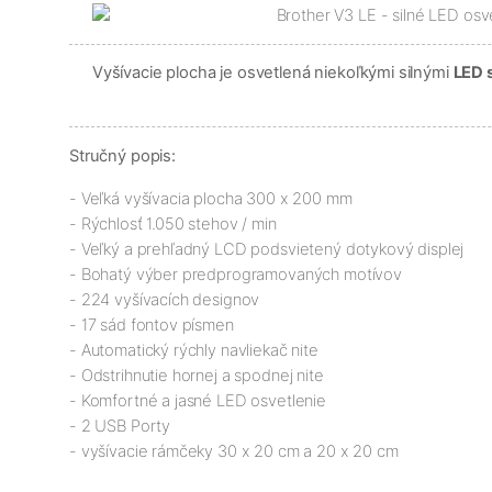
Vyšívacie plocha je osvetlená niekoľkými silnými
LED 
Stručný popis:
- Veľká vyšívacia plocha 300 x 200 mm
- Rýchlosť 1.050 stehov / min
- Veľký a prehľadný LCD podsvietený dotykový displej
- Bohatý výber predprogramovaných motívov
- 224 vyšívacích designov
- 17 sád fontov písmen
- Automatický rýchly navliekač nite
- Odstrihnutie hornej a spodnej nite
- Komfortné a jasné LED osvetlenie
- 2 USB Porty
- vyšívacie rámčeky 30 x 20 cm a 20 x 20 cm