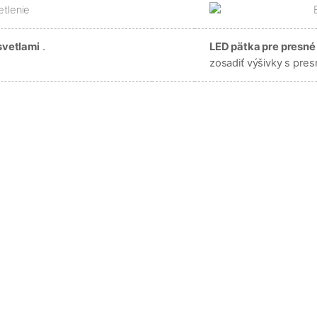
svetlami
.
LED pätka pre presné
zosadiť výšivky s pres