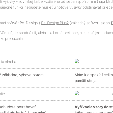
sti výšivky v rovnakej farbe vzdialené od seba aspoň 5 mm (napríkla
báječné funkcii nebudete musieť u hotové výšivky odstrihávať priece
vací softvér
Pe-Design
(
Pe-Design Plus2
(základný softvér) alebo
P
 Vám dôjde spodná niť, alebo sa horná pretrhne, nie je nič jednoduch
naku prerušenia.
 základnej výbave potom
Máte k dispozícii cel
pamäti stroja.
nebudete potrebovať
Vyšívacie vzory do st
navliekate každých pár minút.
kábel
prepojený s poč