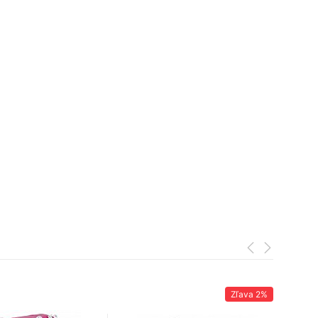
Zľava
2%