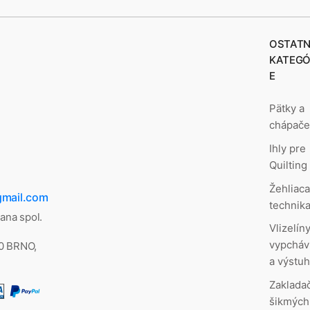
OSTATN
KATEGÓ
E
Pätky a
chápač
Ihly pre
Quilting
Žehliac
gmail.com
technik
lana spol.
Vlizelíny
vypcháv
00 BRNO,
a výstu
Zaklada
šikmých