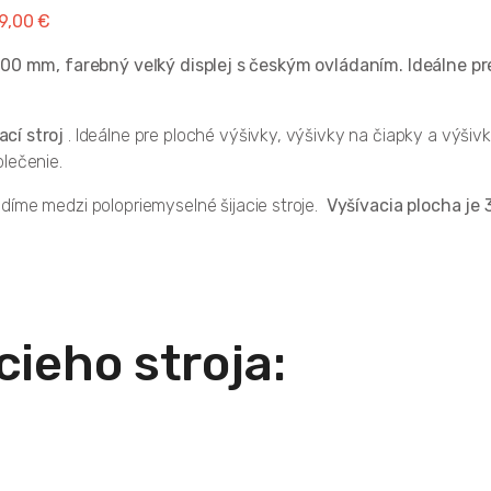
99,00 €
 200 mm, farebný veľký displej s českým ovládaním. Ideálne pr
cí stroj
. Ideálne pre ploché výšivky, výšivky na čiapky a výši
lečenie.
díme medzi polopriemyselné šijacie stroje.
Vyšívacia plocha je
ieho stroja: