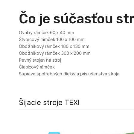
Čo je súčasťou str
Oválny rámček 60 x 40 mm
Štvorcový rámček 100 x 100 mm
Obdĺžnikový rámček 180 x 130 mm
Obdĺžnikový rámček 300 x 200 mm
Pevný stojan na stroj
Čiapicový rámček
Súprava spotrebných dielov a príslušenstva stroja
Šijacie stroje TEXI
a
9%