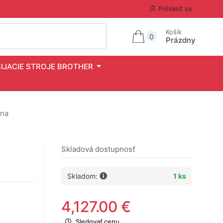
Prihlásiť sa
Košík
0
Prázdny
ŠIJACIE STROJE BROTHER
ina
Skladová dostupnosť
Skladom:
1 ks
4,127.00 €
Sledovať cenu