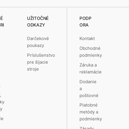
É
UŽITOČNÉ
PODP
RI
ODKAZY
ORA
Darčekové
Kontakt
poukazy
Obchodné
e
Príslušenstvo
podmienky
pre šijacie
Záruka a
stroje
reklamácie
a
Dodanie
a
a
,
poštovné
ky
Platobné
hy
metódy a
če
podmienky
Zásady