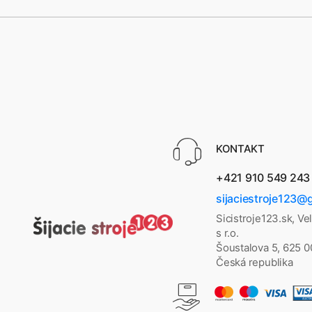
KONTAKT
+421 910 549 243
sijaciestroje123@
Sicistroje123.sk, Ve
s r.o.
Šoustalova 5, 625 
Česká republika