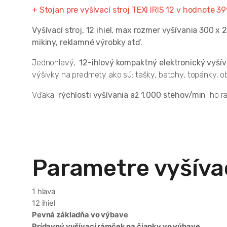
+ Stojan pre vyšívací stroj TEXI IRIS 12 v hodnote 3
Vyšívací stroj, 12 ihiel, max rozmer vyšívania 300 x
mikiny, reklamné výrobky atď.
Jednohlavý,
12-ihlový kompaktný elektronický vyšíva
výšivky na predmety ako sú: tašky, batohy, topánky, ob
Vďaka
rýchlosti vyšívania až 1.000 stehov/min
ho ra
Parametre vyšívac
1 hlava
12 ihiel
Pevná základňa vo výbave
Prídavný vyšívací rámček na čiapky vo výbave