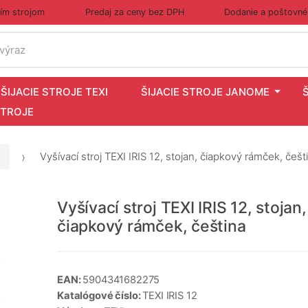
cím strojom
Predaj za ceny bez DPH
Dodanie a poštovné
 výraz
ŠIJACIE STROJE TEXI
ŠIJACIE STROJE JANOME
STROJE
Vyšívací stroj TEXI IRIS 12, stojan, čiapkový rámček, češt
Vyšívací stroj TEXI IRIS 12, stojan,
čiapkový rámček, čeština
EAN:
5904341682275
Katalógové číslo:
TEXI IRIS 12