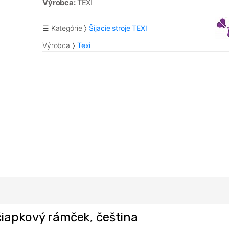
Výrobca:
TEXI
☰ Kategórie
Šijacie stroje TEXI
Výrobca
Texi
, čiapkový rámček, čeština