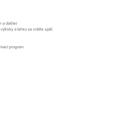
 a ďalšie)
výšivky a ľahko sa vrátite späť.
šívací program.