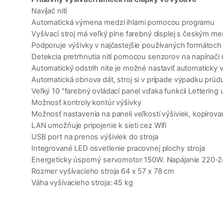
Navíjač nití
Automatická výmena medzi ihlami pomocou programu
Vyšívací stroj má veľký plne farebný displej s českým m
Podporuje výšivky v najčastejšie používaných formátoch d
Detekcia pretrhnutia nití pomocou senzorov na napínači ni
Automatický odstrih nite je možné nastaviť automaticky v
Automatická obnova dát, stroj si v prípade výpadku prúdu
Veľký 10 "farebný ovládací panel vďaka funkcii Lettering 
Možnosť kontroly kontúr výšivky
Možnosť nastavenia na paneli veľkostí výšiviek, kopírova
LAN umožňuje pripojenie k sieti cez Wifi
USB port na prenos výšiviek do stroja
Integrované LED osvetlenie pracovnej plochy stroja
Energeticky úsporný servomotor 150W. Napájanie 220-
Rozmer vyšívacieho stroja 64 x 57 x 78 cm
Váha vyšívacieho stroja: 45 kg