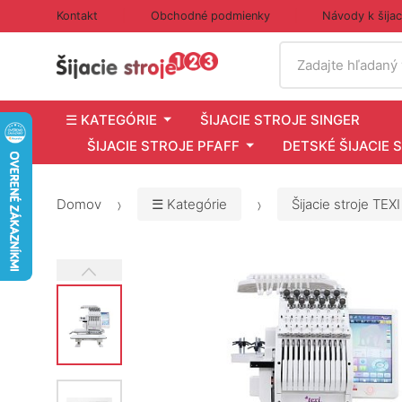
Kontakt
Obchodné podmienky
Návody k šija
Vyhľadať
Zadajte hľadaný
☰ KATEGÓRIE
ŠIJACIE STROJE SINGER
ŠIJACIE STROJE PFAFF
DETSKÉ ŠIJACIE 
Domov
☰ Kategórie
Šijacie stroje TEXI