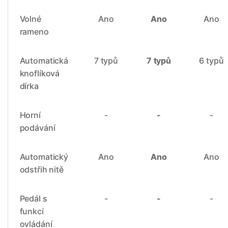
Volné
Ano
Ano
Ano
rameno
Automatická
7 typů
7 typů
6 typů
knoflíková
dírka
Horní
-
-
-
podávání
Automatický
Ano
Ano
Ano
odstřih nitě
Pedál s
-
-
-
funkcí
ovládání