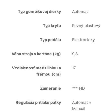
Typ gombíkovej dierky
Automat
Typ krytu
Pevný plastový
Typ pedálu
Elektronický
Váha stroja v kartóne (kg)
9,8
Vzdialenosť medzi ihlou a
17
frémou (cm)
Zameranie
*** HD
Regulácia prítlaku pätky
Automat +
Manuál