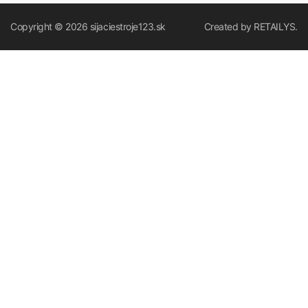
Copyright © 2026
sijaciestroje123.sk
Created by
RETAILYS.