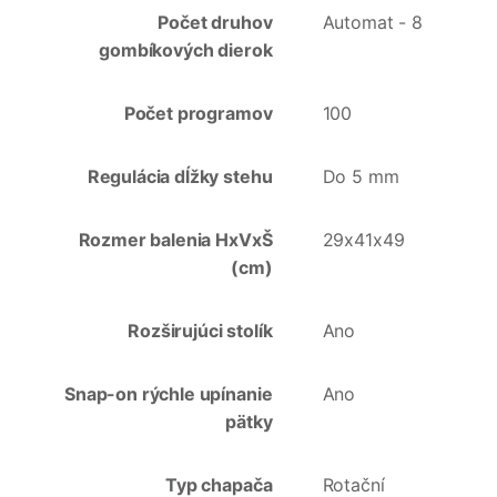
Počet druhov
Automat - 8
gombíkových dierok
Počet programov
100
Regulácia dĺžky stehu
Do 5 mm
Rozmer balenia HxVxŠ
29x41x49
(cm)
Rozširujúci stolík
Ano
Snap-on rýchle upínanie
Ano
pätky
Typ chapača
Rotační