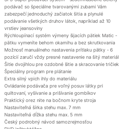
podávač so špeciálne tvarovanými zubami Vám
zabezpečí jednoduchý začiatok šitia a plynulé
podávanie všetkých druhov látok, napríklad až 10
vrstiev jeansoviny
Rýchloupínací systém výmeny šijacích pätiek Matic -
pätku vymeníte behom okamihu a bez skrutkovania
Možnosť manuálneho nastavenia prítlaku pätky - 6
pozícií zaručí vždy presné nastavenie na šitý materiál
Šitie dvojihlou pre ozdobné šitie a skracovanie tričiek
Špeciálny program pre plátanie
Extra silný vpich ihly do materiálu
Ovládanie podávača pre voľný posuv látky pri
quiltovaní, vyšívanie a prišívanie gombíkov
Praktický orez nite na bočnom kryte stroja
Nastaviteľná šírka stehu max. 7 mm
Nastaviteľná dĺžka stehu max. 5 mm
Český podrobný návod samozrejmosťou