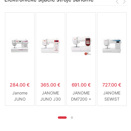
284.00 €
365.00 €
691.00 €
727.00 €
Janome
JANOME
JANOME
JANOME
JUNO
JUNO J30
DM7200 +
SEWIST
E1030
prídavný
780DC
stolček