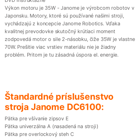
DVD inštruktážne
Výkon motoru je 35W - Janome je výrobcom robotov v
Japonsku. Motory, ktoré sú používané našimi stroji,
vychádzajú z koncepcie Janome Robotics. Vďaka
kvalitnej prevodovke skutočný krútiaci moment
zodpovedá motor o sile 2-násobku, čiže 35W je vlastne
70W. Prešitie viac vrstiev materiálu nie je žiadny
problém. Pritom je tu zásadná úspora el. energie.
Štandardné príslušenstvo
stroja Janome DC6100:
Pätka pre všívanie zipsov E
Pätka univerzálna A (nasadená na stroji)
Pätka pre overlockový steh C