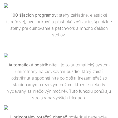
100 šijacích programov:
stehy základné, elastické
(strečové), overlockové a plastické vyšívacie, špeciálne
stehy pre quiltovanie a patchwork a mnoho ďalších
stehov.
Automatický odstrih nite
- je to automatický systém
umiestnený na cievkovom puzdre, ktorý zaistí
odstrihnutie spodnej nite po došití (nezamieňať so
stacionárnym orezovým nožom, ktorý je niekedy
vydávaný za niečo výnimočné). Túto funkciu ponúkajú
stroja v najvyšších triedach.
Horizontálny rotačný chapač
poslednej generácie,