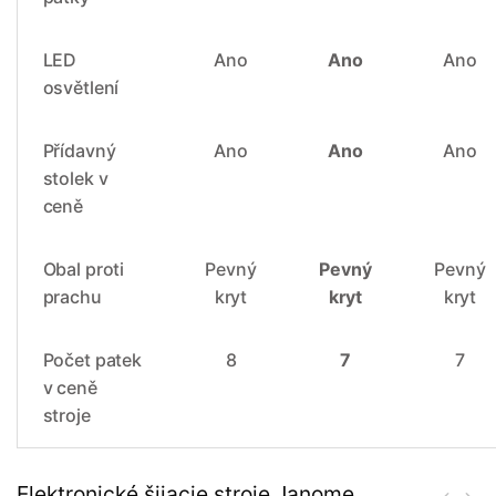
LED
Ano
Ano
Ano
osvětlení
Přídavný
Ano
Ano
Ano
stolek v
ceně
Obal proti
Pevný
Pevný
Pevný
prachu
kryt
kryt
kryt
Počet patek
8
7
7
v ceně
stroje
Elektronické šijacie stroje Janome