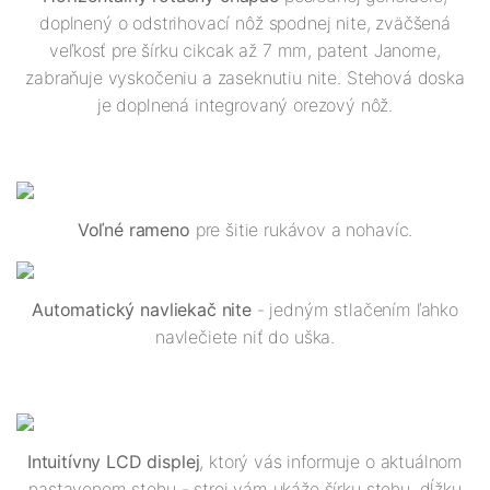
doplnený o odstrihovací nôž spodnej nite, zväčšená
veľkosť pre šírku cikcak až 7 mm, patent Janome,
zabraňuje vyskočeniu a zaseknutiu nite. Stehová doska
je doplnená integrovaný orezový nôž.
Voľné rameno
pre šitie rukávov a nohavíc.
Automatický navliekač nite
- jedným stlačením ľahko
navlečiete niť do uška.
Intuitívny LCD displej
, ktorý vás informuje o aktuálnom
nastavenom stehu - stroj vám ukáže šírku stehu, dĺžku