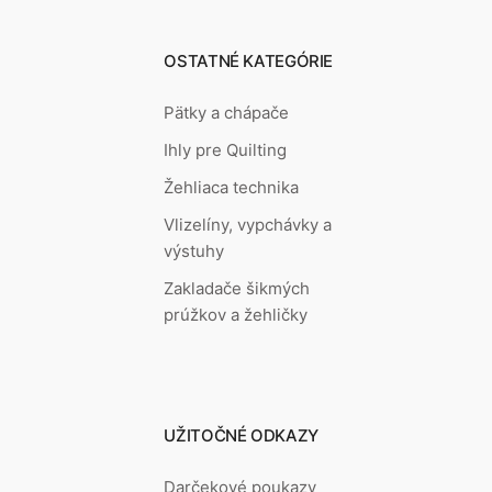
OSTATNÉ KATEGÓRIE
Pätky a chápače
Ihly pre Quilting
Žehliaca technika
Vlizelíny, vypchávky a
výstuhy
Zakladače šikmých
prúžkov a žehličky
UŽITOČNÉ ODKAZY
Darčekové poukazy