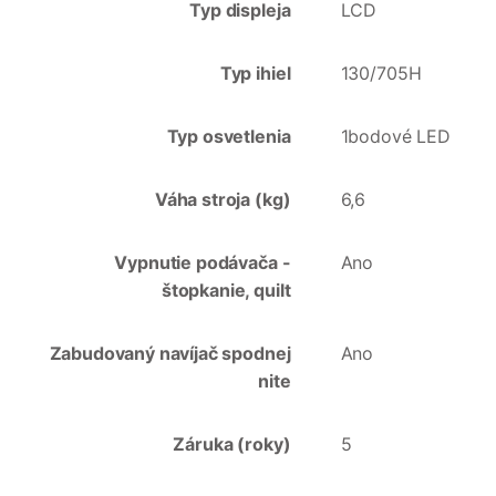
Typ displeja
LCD
Typ ihiel
130/705H
Typ osvetlenia
1bodové LED
Váha stroja (kg)
6,6
Vypnutie podávača -
Ano
štopkanie, quilt
Zabudovaný navíjač spodnej
Ano
nite
Záruka (roky)
5