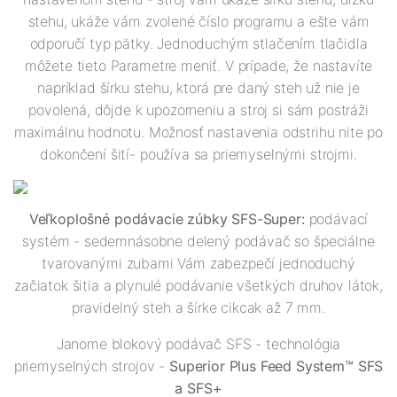
stehu, ukáže vám zvolené číslo programu a ešte vám
odporučí typ pätky. Jednoduchým stlačením tlačidla
môžete tieto Parametre meniť. V prípade, že nastavíte
napríklad šírku stehu, ktorá pre daný steh už nie je
povolená, dôjde k upozorneniu a stroj si sám postráži
maximálnu hodnotu. Možnosť nastavenia odstrihu nite po
dokončení šití- používa sa priemyselnými strojmi.
Veľkoplošné podávacie zúbky SFS-Super:
podávací
systém - sedemnásobne delený podávač so špeciálne
tvarovanými zubami Vám zabezpečí jednoduchý
začiatok šitia a plynulé podávanie všetkých druhov látok,
pravidelný steh a šírke cikcak až 7 mm.
Janome blokový podávač SFS - technológia
priemyselných strojov -
Superior Plus Feed System™ SFS
a SFS+