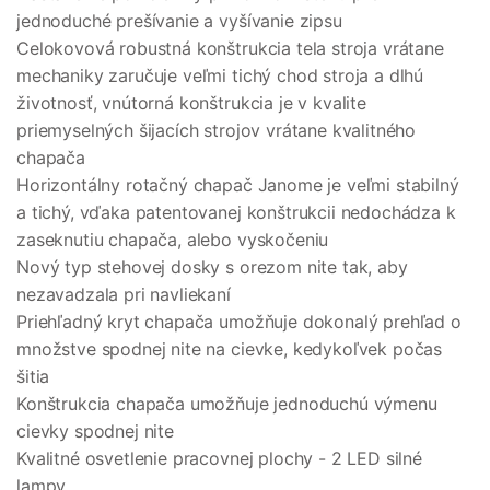
jednoduché prešívanie a vyšívanie zipsu
Celokovová robustná konštrukcia tela stroja vrátane
mechaniky zaručuje veľmi tichý chod stroja a dlhú
životnosť, vnútorná konštrukcia je v kvalite
priemyselných šijacích strojov vrátane kvalitného
chapača
Horizontálny rotačný chapač Janome je veľmi stabilný
a tichý, vďaka patentovanej konštrukcii nedochádza k
zaseknutiu chapača, alebo vyskočeniu
Nový typ stehovej dosky s orezom nite tak, aby
nezavadzala pri navliekaní
Priehľadný kryt chapača umožňuje dokonalý prehľad o
množstve spodnej nite na cievke, kedykoľvek počas
šitia
Konštrukcia chapača umožňuje jednoduchú výmenu
cievky spodnej nite
Kvalitné osvetlenie pracovnej plochy - 2 LED silné
lampy