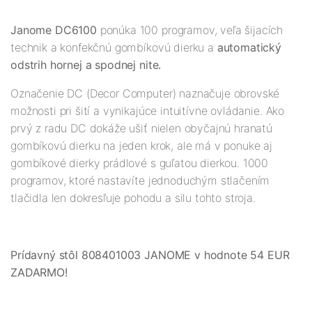
Janome DC6100
ponúka 100 programov, veľa šijacích
technik a konfekčnú gombíkovú dierku a
automatický
odstrih hornej a spodnej nite.
Označenie DC (Decor Computer) naznačuje obrovské
možnosti pri šití a vynikajúce intuitívne ovládanie. Ako
prvý z radu DC dokáže ušiť nielen obyčajnú hranatú
gombíkovú dierku na jeden krok, ale má v ponuke aj
gombíkové dierky prádlové s guľatou dierkou. 1000
programov, ktoré nastavíte jednoduchým stlačením
tlačidla len dokresľuje pohodu a silu tohto stroja.
Prídavný stôl 808401003 JANOME v hodnote 54 EUR
ZADARMO!