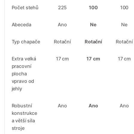
Počet stehů
225
100
100
Abeceda
Ano
Ne
Ne
Typ chapače
Rotační
Rotační
Rotační
Extra velká
17 cm
17 cm
17 cm
pracovní
plocha
vpravo od
jehly
Robustní
Ano
Ano
Ano
konstrukce
a větší síla
stroje