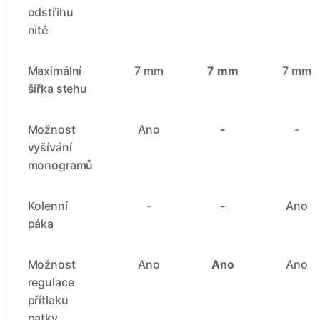
odstřihu
nitě
Maximální
7 mm
7 mm
7 mm
šířka stehu
Možnost
Ano
-
-
vyšívání
monogramů
Kolenní
-
-
Ano
páka
Možnost
Ano
Ano
Ano
regulace
přítlaku
patky