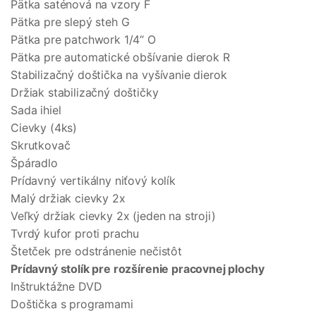
Pätka saténová na vzory F
Pätka pre slepý steh G
Pätka pre patchwork 1/4“ O
Pätka pre automatické obšívanie dierok R
Stabilizačný doštička na vyšívanie dierok
Držiak stabilizačný doštičky
Sada ihiel
Cievky (4ks)
Skrutkovač
Špáradlo
Prídavný vertikálny niťový kolík
Malý držiak cievky 2x
Veľký držiak cievky 2x (jeden na stroji)
Tvrdý kufor proti prachu
Štetček pre odstránenie nečistôt
Prídavný stolík pre rozšírenie pracovnej plochy
Inštruktážne DVD
Doštička s programami