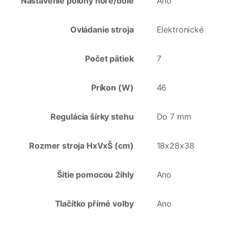
Nastavenie polohy hore/dole
Ano
Ovládanie stroja
Elektronické
Počet pätiek
7
Príkon (W)
46
Regulácia šírky stehu
Do 7 mm
Rozmer stroja HxVxŠ (cm)
18x28x38
Šitie pomocou 2ihly
Ano
Tlačítko přímé volby
Ano