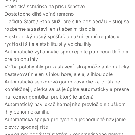
Praktická schránka na príslušenstvo
Dostatočne dlhé voľné rameno
Tlačidlo Štart / Stop slúži pre šitie bez pedálu - stroj sa
rozbehne a zastaví len stlačením tlačidla
Elektronický ručný spúšťač umožní jemnú reguláciu
rýchlosti šitia a stabilitu sily vpichu ihly
Automatické vytiahnutie spodnej nite pomocou tlačidla
pre polohu ihly
Voľba polohy ihly pri zastavení, stroj môže automaticky
zastavovať nielen s ihlou hore, ale aj s ihlou dole
Automatická senzorová gombíková dierka (vrátane
konfekčnej), dierka sa ušije úplne automaticky a presne
na rozmer gombíka, pre ktorý je určená
Automatický navliekač hornej nite prevlečie niť uškom
ihly behom okamihu
Automatická spojka pre rýchle a jednoduché navíjanie
cievky spodnej nite
SFS-Super podávací systém - sedemnásobne delený