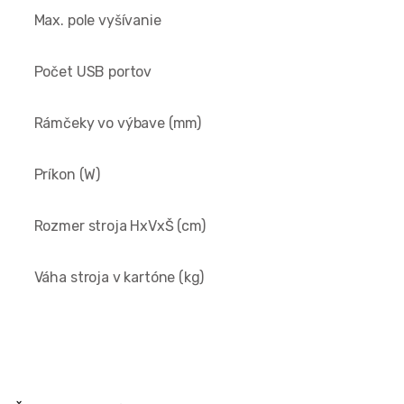
Max. pole vyšívanie
Počet USB portov
Rámčeky vo výbave (mm)
Príkon (W)
Rozmer stroja HxVxŠ (cm)
Váha stroja v kartóne (kg)