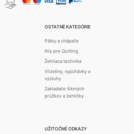
OSTATNÉ KATEGÓRIE
Pätky a chápače
Ihly pre Quilting
Žehliaca technika
Vlizelíny, vypchávky a
výstuhy
Zakladače šikmých
prúžkov a žehličky
UŽITOČNÉ ODKAZY