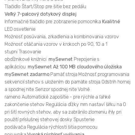
Tlačidlo Štart/Stop pre šitie bez pedálu
Veľký 7-palcový dotykový displej
Informačné tlačidlo pre zobrazenie pomocníka
Kvalitné
LED osvetlenie
Možnosť posúvania, zrkadlenia a kombinovania vzorov
Možnosť otáčania vzorov v krokoch po 90, 10 a 1
stupni Trasovanie
obdĺžnikové knižnici
mySewnet
Prepojenie s
aplikáciou
mySewnet
Až 100 MB cloudového úložiska
mySewnet zadarmo
Pamäť stroja Možnosť programovania
sekvencií stehov s uložením do pamäte stroja Odstrih hornej
a spodnej nite Senzor spodnej nite Voľné
rameno Automatické zapošitie - pre rýchle a ľahké
zakončenie stehov Regulácia dĺžky mm nastaví šírku na 0
pri šití rovných stehov, aby sa zabránilo zlomeniu ihly pri
použití príslušnej stehovej dosky Spustenie
podávača Regulácia rýchlosti šitia pomocou
posuvníka
Vysoká rýchlosť vyšívania