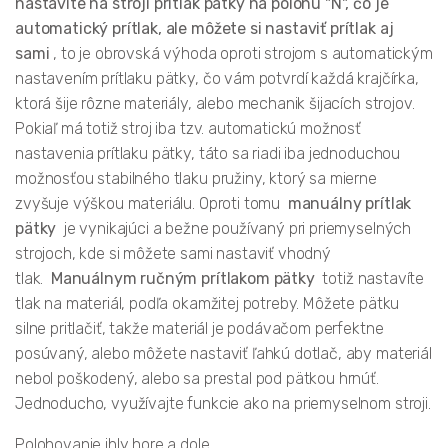
nastavíte na stroji prítlak pätky na polohu "N", čo je
automatický prítlak, ale môžete si nastaviť prítlak aj
sami
, to je obrovská výhoda oproti strojom s automatickým
nastavením prítlaku pätky, čo vám potvrdí každá krajčírka,
ktorá šije rôzne materiály, alebo mechanik šijacích strojov.
Pokiaľ má totiž stroj iba tzv. automatickú možnosť
nastavenia prítlaku pätky, táto sa riadi iba jednoduchou
možnosťou stabilného tlaku pružiny, ktorý sa mierne
zvyšuje výškou materiálu. Oproti tomu
manuálny prítlak
pätky
je vynikajúci a bežne používaný pri priemyselných
strojoch, kde si môžete sami nastaviť vhodný
tlak.
Manuálnym ručným prítlakom pätky
totiž nastavíte
tlak na materiál, podľa okamžitej potreby. Môžete pätku
silne pritlačiť, takže materiál je podávačom perfektne
posúvaný, alebo môžete nastaviť ľahkú dotlač, aby materiál
nebol poškodený, alebo sa prestal pod pätkou hrnúť.
Jednoducho, využívajte funkcie ako na priemyselnom stroji.
Polohovanie ihly hore a dole