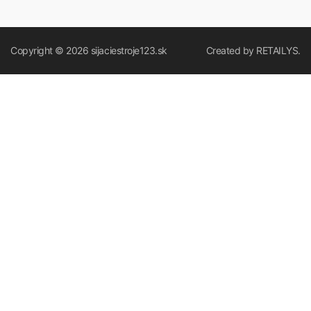
Copyright © 2026
sijaciestroje123.sk
Created by
RETAILYS.