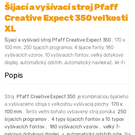
Šijací a vyšívací stroj Pfaff
Creative Expect 350 veľkosti
XL
Šijací a vyšívací stroj Pfaff Creative Expect 350
, 170 x
100 mm, 250 šijacích programov, 4 šijacie fonty, 180
vyšívacích vzorov, 10 vyšívacích fontov, veľký dotykový
displej, automatický odstrih, automatický navliekač, Wi-Fi.
Popis
Stroj
Pfaff Creative Expect 350
je kombináciou šijacieho
a vyšívacieho stroja s veľkosťou vyšívacej plochy
170 x
100 mm
. Tento veľmi bohato vybavený stroj ponúka
250
šijacích programov
,
4 typy šijacích fontov a 10 typov
vyšívacích fontov
,
180 vyšívacích vzorov
,
veľký 7-
palcový dotykový displej
a
automatický odstrih nite
. Na