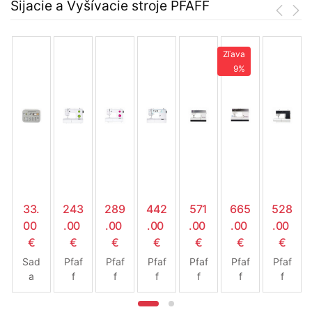
Šijacie a Vyšívacie stroje PFAFF
Zľava
9%
33.
243
289
442
571
665
528
00
.00
.00
.00
.00
.00
.00
€
€
€
€
€
€
€
Sad
Pfaf
Pfaf
Pfaf
Pfaf
Pfaf
Pfaf
a
f
f
f
f
f
f
päti
Sma
Sma
Sma
Sele
Sele
Pas
ek
rter
rter
rter
ct
ct
spor