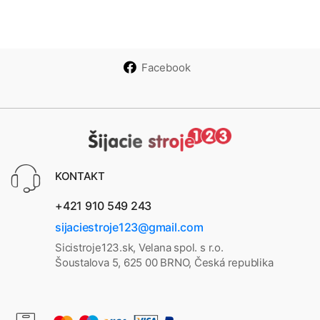
pre
140
160
260
3.2
4.2
t 2.0
stroj
S
S
C
e i s
IDT
Facebook
syst
émo
m -
Pfaf
a
Sing
er
KONTAKT
+421 910 549 243
sijaciestroje123@gmail.com
Sicistroje123.sk, Velana spol. s r.o.
Šoustalova 5, 625 00 BRNO, Česká republika