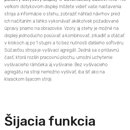
veľkom dotykovom displeji môžete vidieť vaše nastavenia
stroja a informácie o stehu, zobraziť náhľad návrhov pred
ich načítaním a ľahko vykonávať akékoľvek požadované
úpravy priamo na obrazovke. Vzory aj stehy je možné na
displeji jednoducho posúvať a kombinovať, zrkadliť a otáčať
v krokoch aj po 1 stupni a to bez nutnosti ďalšieho softvéru.
Súčasťou stroja je vyšívací agregát. Jedná sa o prídavnú
časť, ktorá rozšíri pracovnú plochu, umožní uchytenie
vyšívacieho rámčeka aj vyšívanie. Bez vyšívacieho
agregátu na stroji nemožno vyšívať, iba šiť ako na
klasickom šijacom stroji.
Šijacia funkcia