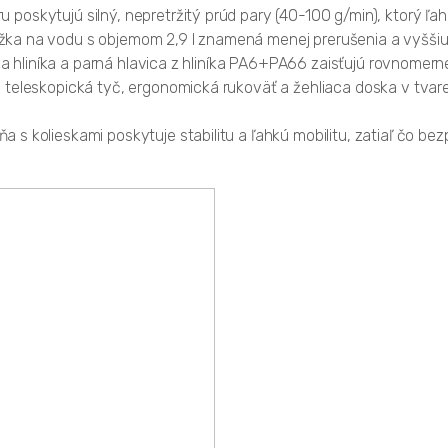
 poskytujú silný, nepretržitý prúd pary (40-100 g/min), ktorý ľa
žka na vodu s objemom 2,9 l znamená menej prerušenia a vyššiu
nu a hliníka a parná hlavica z hliníka PA6+PA66 zaisťujú rovnomer
á teleskopická tyč, ergonomická rukoväť a žehliaca doska v tvar
a s kolieskami poskytuje stabilitu a ľahkú mobilitu, zatiaľ čo 