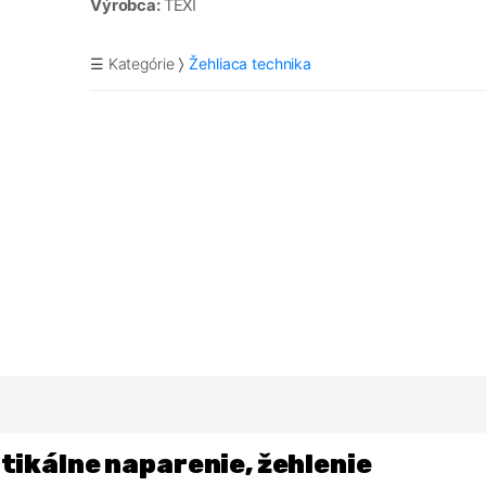
Výrobca:
TEXI
☰ Kategórie
Žehliaca technika
tikálne naparenie, žehlenie