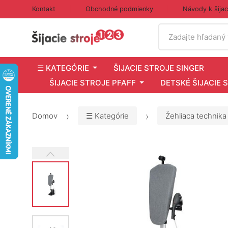
Kontakt
Obchodné podmienky
Návody k šija
Vyhľadať
Zadajte hľadaný
☰ KATEGÓRIE
ŠIJACIE STROJE SINGER
ŠIJACIE STROJE PFAFF
DETSKÉ ŠIJACIE 
Domov
☰ Kategórie
Žehliaca technika