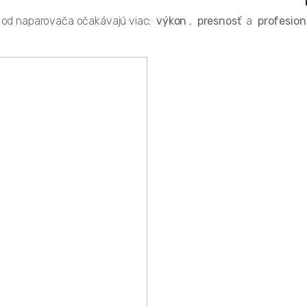
rí od naparovača očakávajú viac:
výkon
,
presnosť
a
profesion