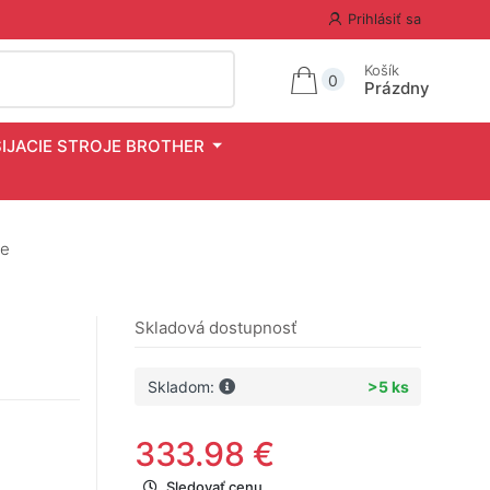
Prihlásiť sa
Košík
0
Prázdny
ŠIJACIE STROJE BROTHER
ie
Skladová dostupnosť
Skladom:
>5 ks
333.98 €
Sledovať cenu