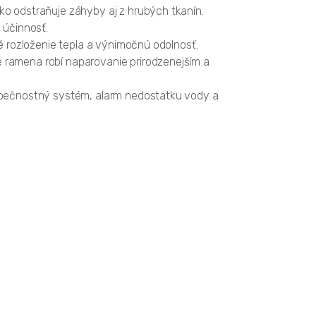
hko odstraňuje záhyby aj z hrubých tkanín.
 účinnosť.
né rozloženie tepla a výnimočnú odolnosť.
e ramena robí naparovanie prirodzenejším a
bezpečnostný systém, alarm nedostatku vody a