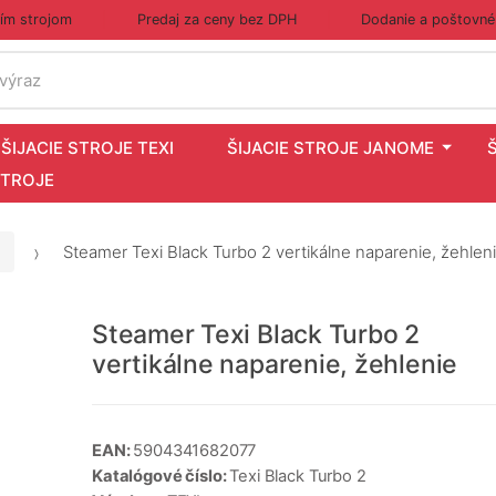
cím strojom
Predaj za ceny bez DPH
Dodanie a poštovné
 výraz
ŠIJACIE STROJE TEXI
ŠIJACIE STROJE JANOME
STROJE
Steamer Texi Black Turbo 2 vertikálne naparenie, žehlen
Steamer Texi Black Turbo 2
vertikálne naparenie, žehlenie
EAN:
5904341682077
Katalógové číslo:
Texi Black Turbo 2