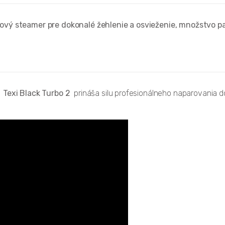
akový steamer pre dokonalé žehlenie a osvieženie, množstvo 
.
Texi Black Turbo 2
prináša silu profesionálneho naparovania d