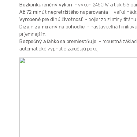
Bezkonkurenčný výkon
- výkon 2450 W a tlak 5,5 baru
Až 72 minút nepretržitého naparovania
- veľká nádr
Vyrobené pre dlhú životnosť
- bojler zo zliatiny titá
Dizajn zameraný na pohodlie
- nastaviteľná hliníkov
príjemnejším.
Bezpečný a ľahko sa premiestňuje
- robustná základň
automatické vypnutie zaručujú pokoj.