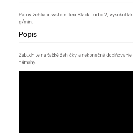
Parný žehliaci systém Texi Black Turbo 2, vysokotl
g/min.
Popis
Zabudnite na ťažké žehličky a nekonečné doplňovanie
námahy.